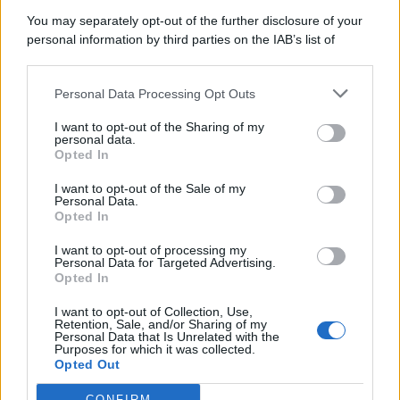
7 Agosto 2026
Evidenza
You may separately opt-out of the further disclosure of your
personal information by third parties on the IAB’s list of
downstream participants.
Categorie
Personal Data Processing Opt Outs
This information may also be disclosed by us to third parties
on the IAB’s List of Downstream Participants that may further
Evidenza
20714
I want to opt-out of the Sharing of my
disclose it to other third parties.
personal data.
Lavoro & Diritti
14923
Opted In
Cronaca sindacale
8051
Politica
5140
I want to opt-out of the Sale of my
Scuola & Formazione
3013
Personal Data.
Opted In
Economia & Lavoro
1125
Fisco & Tasse
533
I want to opt-out of processing my
Senza categoria
371
Personal Data for Targeted Advertising.
Opted In
I want to opt-out of Collection, Use,
Retention, Sale, and/or Sharing of my
TuttoLavoro24.it Testata giornalistica registrata presso il Tribunale di
Personal Data that Is Unrelated with the
Roma al n. 97/2020 del 25 settembre 2020 - Aut. ROC n. 39028
Purposes for which it was collected.
Opted Out
Editore:
Nevera Editore s.r.l.
via Tiburtina, 5 - 00185 Roma
Direttore Responsabile: Alessandra Decini
CONFIRM
redazione:
redazione@tuttolavoro24.it