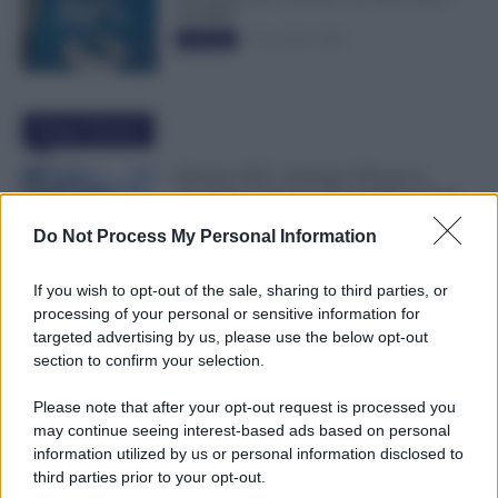
50.000€”
5 Novembre 2025
Evidenza
Ultime Notizie
Pensioni 2027, Aumenta l’Età per la
Vecchiaia e Servono Più Contributi: Ecco
Tutti i Nuovi Requisiti
Do Not Process My Personal Information
8 Agosto 2026
Evidenza
If you wish to opt-out of the sale, sharing to third parties, or
Supplenze, Domanda delle 150
processing of your personal or sensitive information for
Preferenze: Quando e Come è Possibile
targeted advertising by us, please use the below opt-out
Ritirare l’Istanza dopo la Scadenza
section to confirm your selection.
7 Agosto 2026
Evidenza
Please note that after your opt-out request is processed you
may continue seeing interest-based ads based on personal
Cambiano i Turni di Notte per i Lavoratori
information utilized by us or personal information disclosed to
Over 60: Novità dal CCNL Settore
third parties prior to your opt-out.
Sanitario