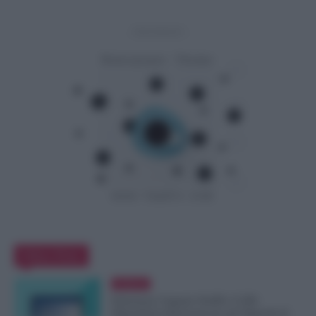
- Advertisement -
Editor Picks
Evidenza
Emissione Urgente NoiPA: 9.300
Dipendenti Interessati per gli Stipendi di