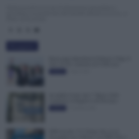
TuttoLavoro24.it è un sito di informazione giornalistica e
specialistica sui grandi temi dell’attualità attinenti al Lavoro, ai
Diritti, all’Economia.
Più popolari
Busta paga dipendenti di Palazzo Chigi, Il
Sole 24 Ore: aumento da 9.500 euro
9 Marzo 2022
Evidenza
Invalidità Civile: dal 1° Marzo 2026
Cambiano le Regole in 40 Province
13 Febbraio 2026
Evidenza
INPS ricorda “C’è Tempo fino al 14
Novembre per il Bonus con ISEE Fino a