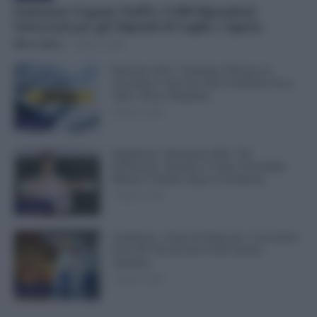
Emissione Urgente NoiPA: 9.300 Dipendenti
Interessati per gli Stipendi di Luglio e Agosto
Mirco Telaro
-
8 Agosto 2026
Pensioni 2027, Aumenta l’Età per la
Vecchiaia e Servono Più Contributi: Ecco
Tutti i Nuovi Requisiti
8 Agosto 2026
Evidenza
Supplenze, Domanda delle 150
Preferenze: Quando e Come è Possibile
Ritirare l’Istanza dopo la Scadenza
7 Agosto 2026
Evidenza
Cambiano i Turni di Notte per i Lavoratori
Over 60: Novità dal CCNL Settore
Sanitario
7 Agosto 2026
Evidenza