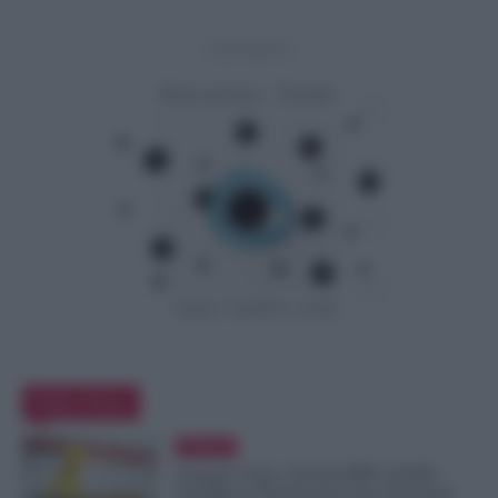
- Advertisement -
Editor Picks
Evidenza
Assegno Unico, Novità INPS: 50.000
Famiglie in Più Potranno Fare Domanda