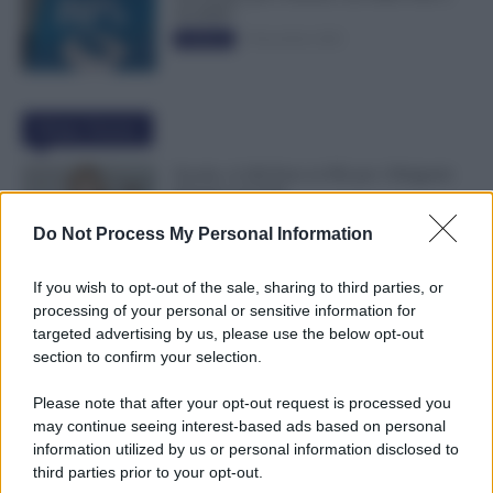
50.000€”
5 Novembre 2025
Evidenza
Ultime Notizie
Scuola, 4.160 Euro in Più per i Dirigenti:
Firmato il CCNL
7 Agosto 2026
Evidenza
Do Not Process My Personal Information
If you wish to opt-out of the sale, sharing to third parties, or
Pensioni Sotto i 1.000 euro, ISEE Entro
processing of your personal or sensitive information for
Settembre per Avere Fino a 350 Euro in
targeted advertising by us, please use the below opt-out
Più al Mese
section to confirm your selection.
7 Agosto 2026
Evidenza
Please note that after your opt-out request is processed you
may continue seeing interest-based ads based on personal
Leva Obbligatoria da 2 a 12 Mesi: Cresce
information utilized by us or personal information disclosed to
il Fronte del Servizio Militare in Europa
third parties prior to your opt-out.
7 Agosto 2026
Evidenza