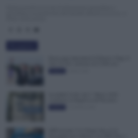
TuttoLavoro24.it è un sito di informazione giornalistica e
specialistica sui grandi temi dell’attualità attinenti al Lavoro, ai
Diritti, all’Economia.
Più popolari
Busta paga dipendenti di Palazzo Chigi, Il
Sole 24 Ore: aumento da 9.500 euro
9 Marzo 2022
Evidenza
Invalidità Civile: dal 1° Marzo 2026
Cambiano le Regole in 40 Province
13 Febbraio 2026
Evidenza
INPS ricorda “C’è Tempo fino al 14
Novembre per il Bonus con ISEE Fino a