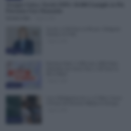
Assegno Unico, Novità INPS: 50.000 Famiglie in Più
Potranno Fare Domanda
Veronica Cellai
-
7 Agosto 2026
Scuola, 4.160 Euro in Più per i Dirigenti:
Firmato il CCNL
7 Agosto 2026
Evidenza
Pensioni Sotto i 1.000 euro, ISEE Entro
Settembre per Avere Fino a 350 Euro in
Più al Mese
7 Agosto 2026
Evidenza
Leva Obbligatoria da 2 a 12 Mesi: Cresce
il Fronte del Servizio Militare in Europa
7 Agosto 2026
Evidenza