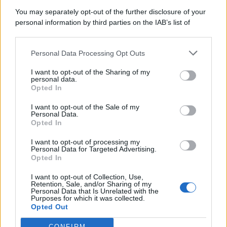
You may separately opt-out of the further disclosure of your
personal information by third parties on the IAB’s list of
downstream participants.
Categorie
Personal Data Processing Opt Outs
This information may also be disclosed by us to third parties
on the IAB’s List of Downstream Participants that may further
Evidenza
20708
I want to opt-out of the Sharing of my
disclose it to other third parties.
personal data.
Lavoro & Diritti
14918
Opted In
Cronaca sindacale
8051
Politica
5140
I want to opt-out of the Sale of my
Scuola & Formazione
3012
Personal Data.
Opted In
Economia & Lavoro
1125
Fisco & Tasse
533
I want to opt-out of processing my
Senza categoria
371
Personal Data for Targeted Advertising.
Opted In
I want to opt-out of Collection, Use,
Retention, Sale, and/or Sharing of my
TuttoLavoro24.it Testata giornalistica registrata presso il Tribunale di
Personal Data that Is Unrelated with the
Roma al n. 97/2020 del 25 settembre 2020 - Aut. ROC n. 39028
Purposes for which it was collected.
Opted Out
Editore:
Nevera Editore s.r.l.
via Tiburtina, 5 - 00185 Roma
Direttore Responsabile: Alessandra Decini
CONFIRM
redazione:
redazione@tuttolavoro24.it