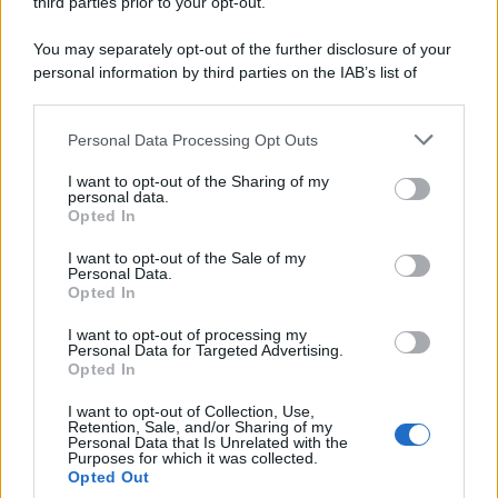
third parties prior to your opt-out.
Più al Mese
7 Agosto 2026
Evidenza
You may separately opt-out of the further disclosure of your
personal information by third parties on the IAB’s list of
downstream participants.
Categorie
Personal Data Processing Opt Outs
This information may also be disclosed by us to third parties
on the IAB’s List of Downstream Participants that may further
Evidenza
20709
I want to opt-out of the Sharing of my
disclose it to other third parties.
personal data.
Lavoro & Diritti
14919
Opted In
Cronaca sindacale
8051
Politica
5140
I want to opt-out of the Sale of my
Scuola & Formazione
3012
Personal Data.
Opted In
Economia & Lavoro
1125
Fisco & Tasse
533
I want to opt-out of processing my
Senza categoria
371
Personal Data for Targeted Advertising.
Opted In
I want to opt-out of Collection, Use,
Retention, Sale, and/or Sharing of my
TuttoLavoro24.it Testata giornalistica registrata presso il Tribunale di
Personal Data that Is Unrelated with the
Roma al n. 97/2020 del 25 settembre 2020 - Aut. ROC n. 39028
Purposes for which it was collected.
Opted Out
Editore:
Nevera Editore s.r.l.
via Tiburtina, 5 - 00185 Roma