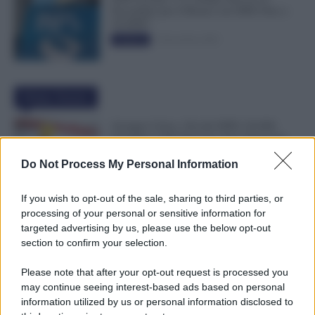
Novembre per il Bonus con ISEE Fino a
50.000€”
5 Novembre 2025
Evidenza
Ultime Notizie
Assegno Unico, Novità INPS: 50.000
Famiglie in Più Potranno Fare Domanda
7 Agosto 2026
Evidenza
Do Not Process My Personal Information
If you wish to opt-out of the sale, sharing to third parties, or
Scuola, 4.160 Euro in Più per i Dirigenti:
processing of your personal or sensitive information for
Firmato il CCNL
targeted advertising by us, please use the below opt-out
7 Agosto 2026
Evidenza
section to confirm your selection.
Please note that after your opt-out request is processed you
may continue seeing interest-based ads based on personal
Pensioni Sotto i 1.000 euro, ISEE Entro
information utilized by us or personal information disclosed to
Settembre per Avere Fino a 350 Euro in