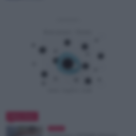
- Advertisement -
Editor Picks
Evidenza
Comunicato n. 69 NoiPA: Emissione