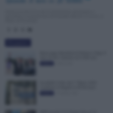
Quando  il  lavo
r
o  fa  notizia
TuttoLavoro24.it è un sito di informazione giornalistica e
specialistica sui grandi temi dell’attualità attinenti al Lavoro, ai
Diritti, all’Economia.
Più popolari
Busta paga dipendenti di Palazzo Chigi, Il
Sole 24 Ore: aumento da 9.500 euro
9 Marzo 2022
Evidenza
Invalidità Civile: dal 1° Marzo 2026
Cambiano le Regole in 40 Province
13 Febbraio 2026
Evidenza
INPS ricorda “C’è Tempo fino al 14