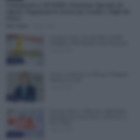
Comunicato n. 69 NoiPA: Emissione Speciale 18
Agosto. Pagamenti in Arrivo per Scuola e Vigili del
Fuoco
Mirco Telaro
-
7 Agosto 2026
Assegno Unico, Novità INPS: 50.000
Famiglie in Più Potranno Fare Domanda
7 Agosto 2026
Evidenza
Scuola, 4.160 Euro in Più per i Dirigenti:
Firmato il CCNL
7 Agosto 2026
Evidenza
Pensioni Sotto i 1.000 euro, ISEE Entro
Settembre per Avere Fino a 350 Euro in
Più al Mese
7 Agosto 2026
Evidenza