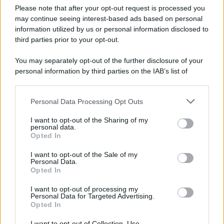
Please note that after your opt-out request is processed you
may continue seeing interest-based ads based on personal
Ti Ammali Durante le Ferie? Ecco Cosa
information utilized by us or personal information disclosed to
Succede ai Giorni di Vacanza e alla Busta
third parties prior to your opt-out.
Paga
8 Agosto 2026
Evidenza
You may separately opt-out of the further disclosure of your
personal information by third parties on the IAB’s list of
downstream participants.
Categorie
Personal Data Processing Opt Outs
This information may also be disclosed by us to third parties
on the IAB’s List of Downstream Participants that may further
Evidenza
20726
I want to opt-out of the Sharing of my
disclose it to other third parties.
personal data.
Lavoro & Diritti
14931
Opted In
Cronaca sindacale
8053
Politica
5140
I want to opt-out of the Sale of my
Scuola & Formazione
3015
Personal Data.
Opted In
Economia & Lavoro
1125
Fisco & Tasse
533
I want to opt-out of processing my
Senza categoria
371
Personal Data for Targeted Advertising.
Opted In
I want to opt-out of Collection, Use,