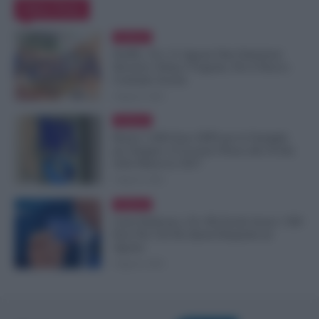
Editor Picks
Evidenza
NoiPA, 10 e 11 Agosto Due Emissioni
Decisive: Prima l’Urgente, Poi il Nuovo
Contratto Scuola
9 Agosto 2026
Evidenza
Bonus 1.000 Euro INPS per le Famiglie
per Sempre: il Governo Pensa alla Svolta
nella Manovra 2027
9 Agosto 2026
Evidenza
Carta Dedicata a Te, Più Facile Avere i 500
Euro Per Chi Ha Questi Requisiti ad
Agosto
9 Agosto 2026