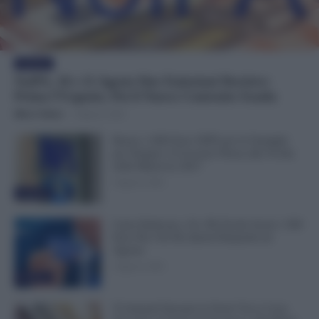
Evidenza
NoiPA, 10 e 11 Agosto Due Emissioni Decisive:
Prima l’Urgente, Poi il Nuovo Contratto Scuola
Mirco Telaro
-
9 Agosto 2026
Bonus 1.000 Euro INPS per le Famiglie
per Sempre: il Governo Pensa alla Svolta
nella Manovra 2027
9 Agosto 2026
Evidenza
Carta Dedicata a Te, Più Facile Avere i 500
Euro Per Chi Ha Questi Requisiti ad
Agosto
9 Agosto 2026
Evidenza
Ti Ammali Durante le Ferie? Ecco Cosa