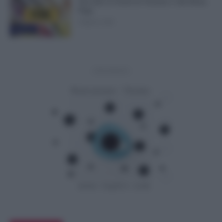
Succede ai Giorni di Vacanza e alla Busta
Paga
8 Agosto 2026
Evidenza
- Advertisement -