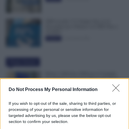
INPS ricorda “C’è Tempo fino al 14
Novembre per il Bonus con ISEE Fino a
50.000€”
5 Novembre 2025
Evidenza
Ultime Notizie
Bonus 1.000 Euro INPS per le Famiglie
per Sempre: il Governo Pensa alla Svolta
nella Manovra 2027
Do Not Process My Personal Information
9 Agosto 2026
Evidenza
If you wish to opt-out of the sale, sharing to third parties, or
Carta Dedicata a Te, Più Facile Avere i 500
processing of your personal or sensitive information for
Euro Per Chi Ha Questi Requisiti ad
targeted advertising by us, please use the below opt-out
Agosto
section to confirm your selection.
9 Agosto 2026
Evidenza