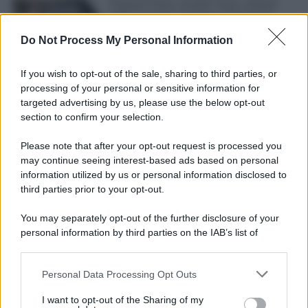
Trasporti Fermi, Scaffali Vuoti e Ritardi
nelle Consegne: Sciopero degli Autisti
8 Agosto 2026
Cronaca sindacale
Do Not Process My Personal Information
If you wish to opt-out of the sale, sharing to third parties, or
Emissione Urgente NoiPA: 9.300
processing of your personal or sensitive information for
Dipendenti Interessati per gli Stipendi di
targeted advertising by us, please use the below opt-out
Luglio e Agosto
section to confirm your selection.
8 Agosto 2026
Evidenza
Please note that after your opt-out request is processed you
may continue seeing interest-based ads based on personal
Pensioni 2027, Aumenta l’Età per la
information utilized by us or personal information disclosed to
Vecchiaia e Servono Più Contributi: Ecco
third parties prior to your opt-out.
Tutti i Nuovi Requisiti
8 Agosto 2026
Evidenza
You may separately opt-out of the further disclosure of your
personal information by third parties on the IAB’s list of
downstream participants.
Categorie
Personal Data Processing Opt Outs
This information may also be disclosed by us to third parties
on the IAB’s List of Downstream Participants that may further
Evidenza
20716
I want to opt-out of the Sharing of my
disclose it to other third parties.