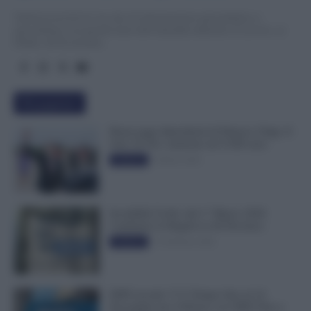
TuttoLavoro24.it è un sito di informazione giornalistica e
specialistica sui grandi temi dell’attualità attinenti al Lavoro, ai
Diritti, all’Economia.
Più popolari
Busta paga dipendenti di Palazzo Chigi, Il
Sole 24 Ore: aumento da 9.500 euro
9 Marzo 2022
Evidenza
Invalidità Civile: dal 1° Marzo 2026
Cambiano le Regole in 40 Province
13 Febbraio 2026
Evidenza
INPS ricorda “C’è Tempo fino al 14
Novembre per il Bonus con ISEE Fino a