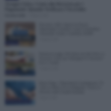
Assegno Unico, Conto alla Rovescia per i
Pagamenti: Quando Verificare l’Accredito
Veronica Cellai
-
10 Agosto 2026
Docenti e ATA, Qual è la Fascia
Stipendiale Corretta? Come Controllare
Anzianità, Scatti e Cedolino NoiPA
10 Agosto 2026
Evidenza
Permessi Legge 104 Attaccati alle Ferie: si
Possono Usare per Allungare le Vacanze?
Ecco i Limiti
10 Agosto 2026
Evidenza
Buste Paga, i Dipendenti Guadagnano 78
Volte in Meno di un Dirigente. Cresce il
Divario nelle Grandi Aziende
9 Agosto 2026
Economia & Lavoro