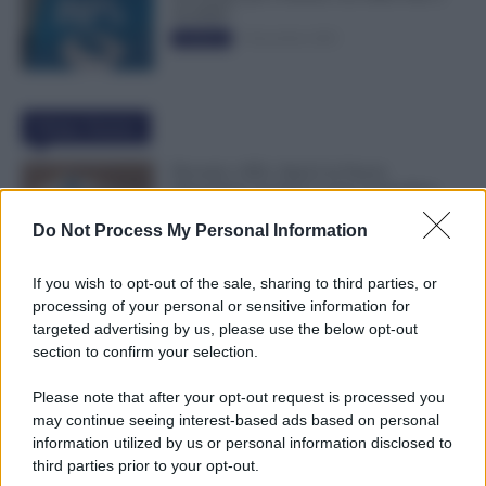
50.000€”
5 Novembre 2025
Evidenza
Ultime Notizie
Docenti e ATA, Qual è la Fascia
Stipendiale Corretta? Come Controllare
Anzianità, Scatti e Cedolino NoiPA
Do Not Process My Personal Information
10 Agosto 2026
Evidenza
If you wish to opt-out of the sale, sharing to third parties, or
Permessi Legge 104 Attaccati alle Ferie: si
processing of your personal or sensitive information for
Possono Usare per Allungare le Vacanze?
targeted advertising by us, please use the below opt-out
Ecco i Limiti
section to confirm your selection.
10 Agosto 2026
Evidenza
Please note that after your opt-out request is processed you
may continue seeing interest-based ads based on personal
Buste Paga, i Dipendenti Guadagnano 78
information utilized by us or personal information disclosed to
Volte in Meno di un Dirigente. Cresce il
third parties prior to your opt-out.
Divario nelle Grandi Aziende