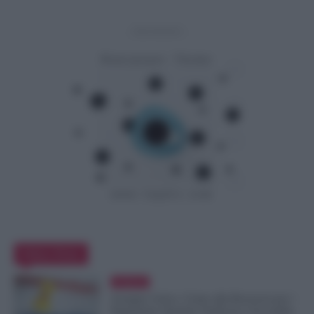
- Advertisement -
Editor Picks
Evidenza
Assegno Unico, Conto alla Rovescia per i
Pagamenti: Quando Verificare l’Accredito