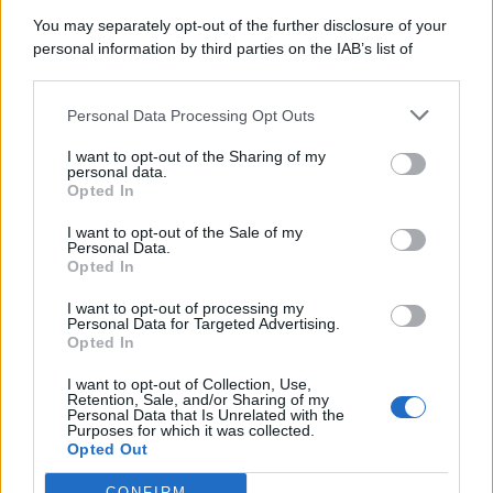
9 Agosto 2026
Economia & Lavoro
You may separately opt-out of the further disclosure of your
personal information by third parties on the IAB’s list of
downstream participants.
Categorie
Personal Data Processing Opt Outs
This information may also be disclosed by us to third parties
on the IAB’s List of Downstream Participants that may further
Evidenza
20736
I want to opt-out of the Sharing of my
disclose it to other third parties.
personal data.
Lavoro & Diritti
14939
Opted In
Cronaca sindacale
8053
Politica
5140
I want to opt-out of the Sale of my
Scuola & Formazione
3016
Personal Data.
Opted In
Economia & Lavoro
1126
Fisco & Tasse
533
I want to opt-out of processing my
Senza categoria
371
Personal Data for Targeted Advertising.
Opted In
I want to opt-out of Collection, Use,
Retention, Sale, and/or Sharing of my
TuttoLavoro24.it Testata giornalistica registrata presso il Tribunale di
Personal Data that Is Unrelated with the
Roma al n. 97/2020 del 25 settembre 2020 - Aut. ROC n. 39028
Purposes for which it was collected.
Opted Out
Editore:
Nevera Editore s.r.l.
via Tiburtina, 5 - 00185 Roma
Direttore Responsabile: Alessandra Decini
CONFIRM
redazione:
redazione@tuttolavoro24.it