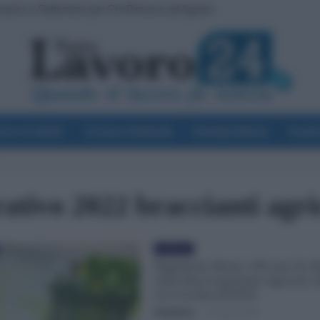
carica a Settembre per Chi Rinnova ad Agosto
voro & Diritti
Cronaca Sindacale
Giurisprudenza
Scuol
rativo 2022 braccianti agri
Evidenza
Pagamento Bonus 100 euro Ex R
sulla Disoccupazione Agricola 
ecco la data [FOTO]
Redazione
-
10 Luglio 2022