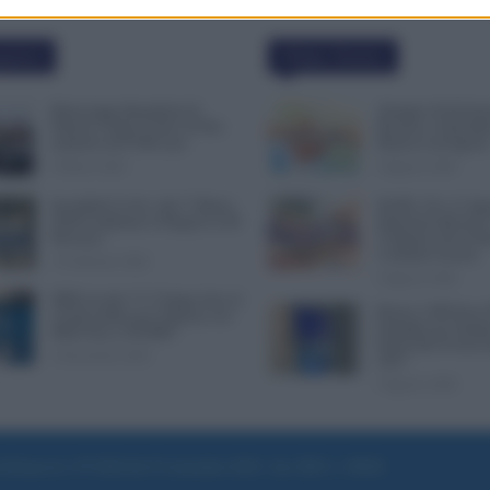
polari
Ultime Notizie
Busta paga dipendenti di
Assegno di Inclusi
Palazzo Chigi, Il Sole 24 Ore:
Ricarica a Settemb
aumento da 9.500 euro
Rinnova ad Agost
9 Marzo 2022
9 Agosto 2026
Invalidità Civile: dal 1° Marzo
NoiPA, 10 e 11 Ag
2026 Cambiano le Regole in 40
Emissioni Decisive
Province
l’Urgente, Poi il 
Contratto Scuola
13 Febbraio 2026
9 Agosto 2026
INPS ricorda “C’è Tempo fino al
Bonus 1.000 Euro 
14 Novembre per il Bonus con
Famiglie per Sempr
ISEE Fino a 50.000€”
Pensa alla Svolta 
5 Novembre 2025
2027
9 Agosto 2026
e di Roma al n. 97/2020 del 25 settembre 2020 - Aut. ROC n. 39028