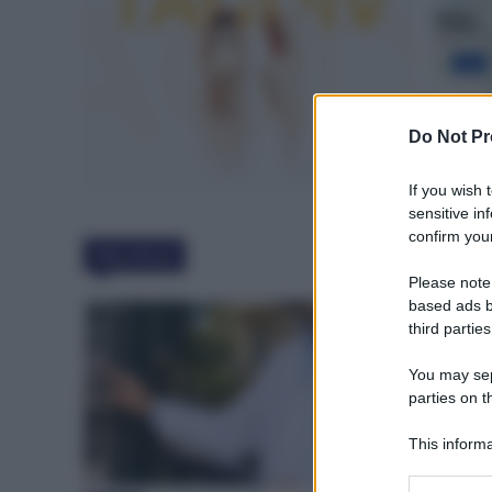
Do Not Pr
If you wish 
sensitive in
confirm your
Must Read
Please note
based ads b
third parties
You may sepa
parties on t
This informa
Participants