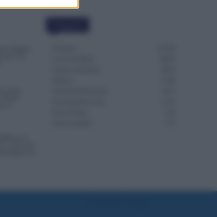
Categorie
Evidenza
20728
one, Doppia
re per Chi
Lavoro & Diritti
14933
o
Cronaca sindacale
8053
Politica
5140
osto Due
Scuola & Formazione
3015
: Prima
Economia & Lavoro
1125
Nuovo
Fisco & Tasse
533
Senza categoria
371
INPS per le
e: il Governo
nella Manovra
Preferenze Privacy