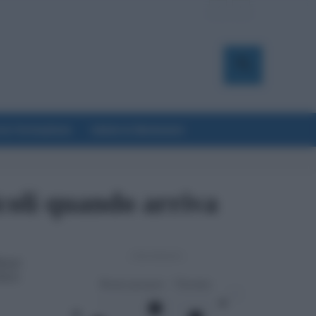
a & Formazione
Salute & Benessere
coli quando arriva
- Advertisement -
enzi
2022: