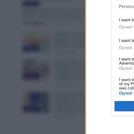
Evidenza
Persona
Malattia Durante le Ferie, Può Arrivare la Visita
Fiscale: Attenzione all’Indirizzo
I want t
Otello Bianchi
-
9 Agosto 2026
Opted 
Assegno di Inclusione, Doppia
Ricarica a Settembre per Chi
I want t
Rinnova ad Agosto
Opted 
Evidenza
9 Agosto 2026
I want 
NoiPA, 10 e 11 Agosto Due
Advertis
Emissioni Decisive: Prima
Opted 
l’Urgente, Poi il Nuovo
Evidenza
Contratto Scuola
I want t
of my P
9 Agosto 2026
was col
Opted 
Bonus 1.000 Euro INPS per le
Famiglie per Sempre: il
Governo Pensa alla Svolta
Evidenza
nella Manovra 2027
9 Agosto 2026