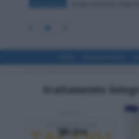
Assegno di Inclusione, Doppia Ri
BREAKING NEWS
Politica
Economia & Lavoro
La
Home
Tags
Trattamento integrativo 2022 braccianti agricoli quando arriva
trattamento integ
- Advertisement -