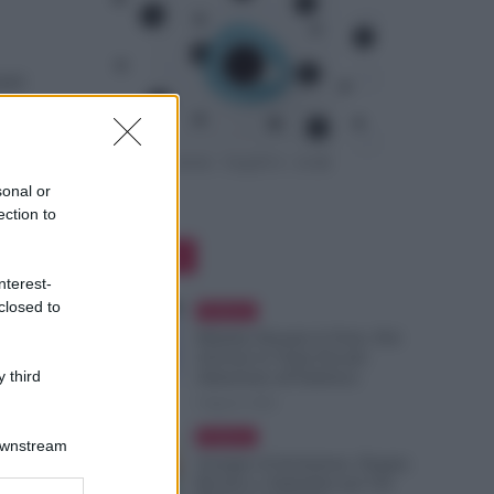
anti
sonal or
ection to
Editor Picks
nterest-
closed to
Evidenza
Malattia Durante le Ferie, Può
Arrivare la Visita Fiscale:
 third
Attenzione all’Indirizzo
9 Agosto 2026
Evidenza
Downstream
Assegno di Inclusione, Doppia
Ricarica a Settembre per Chi