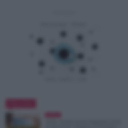
- Advertisement -
Editor Picks
Evidenza
NoiPA, Arretrati Scuola: Pagamento Anche
per Pensionati e Supplenti al 30 Giugno e