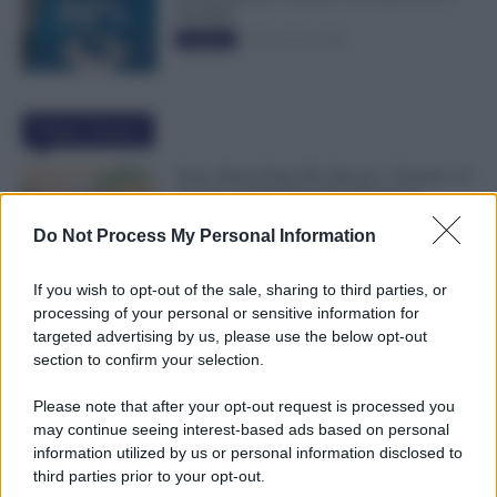
50.000€”
5 Novembre 2025
Evidenza
Ultime Notizie
Ferie, Busta Paga Più Alta per i Turnisti: ad
Agosto lo Stipendio Può Aumentare
6 Agosto 2026
Evidenza
Do Not Process My Personal Information
If you wish to opt-out of the sale, sharing to third parties, or
Bonus Figli da 1.000 Euro, INPS Avvisa:
processing of your personal or sensitive information for
Dopo il 12 Agosto Si Perde il Bonifico
targeted advertising by us, please use the below opt-out
6 Agosto 2026
Evidenza
section to confirm your selection.
Please note that after your opt-out request is processed you
may continue seeing interest-based ads based on personal
GPS 2026/28, Pubblicate le Graduatorie:
information utilized by us or personal information disclosed to
Cosa Fare e Dove Vederle [ELENCO
third parties prior to your opt-out.
PROVINCE]