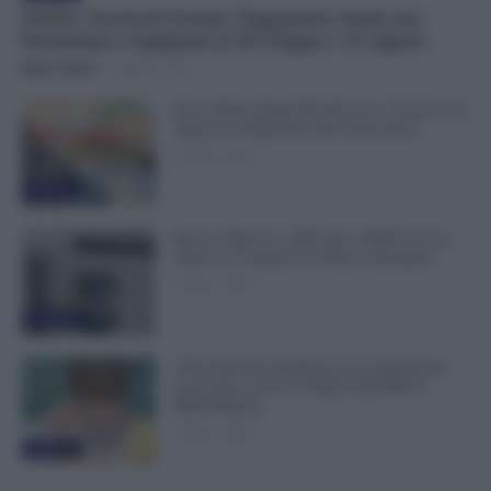
NoiPA, Arretrati Scuola: Pagamento Anche per
Pensionati e Supplenti al 30 Giugno e 31 Agosto
Mirco Telaro
-
6 Agosto 2026
Ferie, Busta Paga Più Alta per i Turnisti: ad
Agosto lo Stipendio Può Aumentare
6 Agosto 2026
Evidenza
Bonus Figli da 1.000 Euro, INPS Avvisa:
Dopo il 12 Agosto Si Perde il Bonifico
6 Agosto 2026
Evidenza
GPS 2026/28, Pubblicate le Graduatorie:
Cosa Fare e Dove Vederle [ELENCO
PROVINCE]
5 Agosto 2026
Evidenza