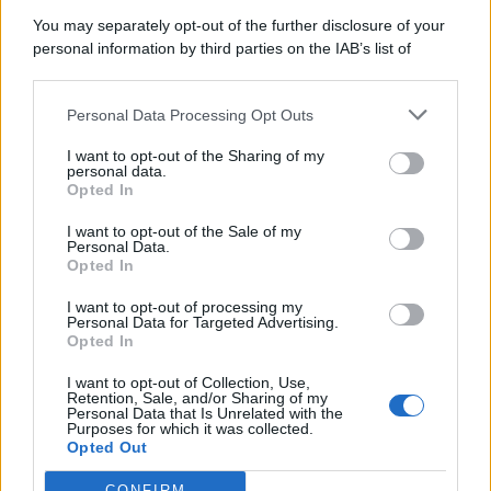
5 Agosto 2026
Evidenza
You may separately opt-out of the further disclosure of your
personal information by third parties on the IAB’s list of
downstream participants.
Categorie
Personal Data Processing Opt Outs
This information may also be disclosed by us to third parties
on the IAB’s List of Downstream Participants that may further
Evidenza
20691
I want to opt-out of the Sharing of my
disclose it to other third parties.
personal data.
Lavoro & Diritti
14907
Opted In
Cronaca sindacale
8050
Politica
5139
I want to opt-out of the Sale of my
Scuola & Formazione
3009
Personal Data.
Opted In
Economia & Lavoro
1125
Fisco & Tasse
533
I want to opt-out of processing my
Senza categoria
371
Personal Data for Targeted Advertising.
Opted In
I want to opt-out of Collection, Use,
Retention, Sale, and/or Sharing of my
TuttoLavoro24.it Testata giornalistica registrata presso il Tribunale di
Personal Data that Is Unrelated with the
Roma al n. 97/2020 del 25 settembre 2020 - Aut. ROC n. 39028
Purposes for which it was collected.
Opted Out
Editore:
Nevera Editore s.r.l.
via Tiburtina, 5 - 00185 Roma
Direttore Responsabile: Alessandra Decini
CONFIRM
redazione:
redazione@tuttolavoro24.it