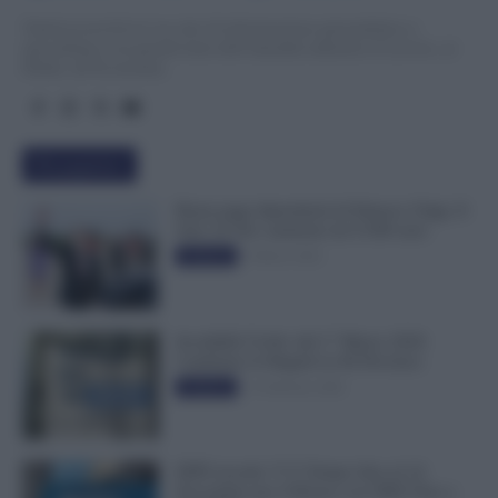
TuttoLavoro24.it è un sito di informazione giornalistica e
specialistica sui grandi temi dell’attualità attinenti al Lavoro, ai
Diritti, all’Economia.
Più popolari
Busta paga dipendenti di Palazzo Chigi, Il
Sole 24 Ore: aumento da 9.500 euro
9 Marzo 2022
Evidenza
Invalidità Civile: dal 1° Marzo 2026
Cambiano le Regole in 40 Province
13 Febbraio 2026
Evidenza
INPS ricorda “C’è Tempo fino al 14
Novembre per il Bonus con ISEE Fino a