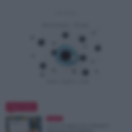
- Advertisement -
Editor Picks
Evidenza
Lavoro di Sabato: Ecco Quando il
Dipendente Può Rifiutare