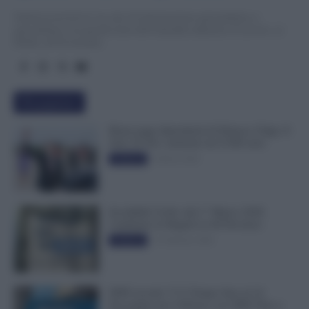
TuttoLavoro24.it è un sito di informazione giornalistica e
specialistica sui grandi temi dell’attualità attinenti al Lavoro, ai
Diritti, all’Economia.
Più popolari
Busta paga dipendenti di Palazzo Chigi, Il
Sole 24 Ore: aumento da 9.500 euro
9 Marzo 2022
Evidenza
Invalidità Civile: dal 1° Marzo 2026
Cambiano le Regole in 40 Province
13 Febbraio 2026
Evidenza
INPS ricorda “C’è Tempo fino al 14
Novembre per il Bonus con ISEE Fino a