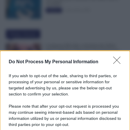
50.000€”
5 Novembre 2025
Evidenza
Ultime Notizie
Compensi Più Alti e Arretrati dal 2024:
Fino a 30 Euro l’Ora per i Lavoratori dei
Tribunali
Do Not Process My Personal Information
6 Agosto 2026
Evidenza
If you wish to opt-out of the sale, sharing to third parties, or
Supplenze, Chi Ha Accettato il Ruolo
processing of your personal or sensitive information for
Dovrebbe Ritirare le 150 Preferenze: Ecco
targeted advertising by us, please use the below opt-out
Perché è Importante
section to confirm your selection.
6 Agosto 2026
Evidenza
Please note that after your opt-out request is processed you
may continue seeing interest-based ads based on personal
Metalmeccanici, Stop all’Assorbimento del
information utilized by us or personal information disclosed to
Superminimo. Spunta un “Vantaggio” per i
third parties prior to your opt-out.
Lavoratori