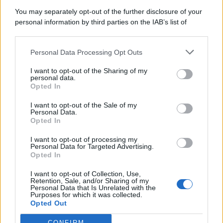
6 Agosto 2026
Evidenza
You may separately opt-out of the further disclosure of your
personal information by third parties on the IAB’s list of
downstream participants.
Categorie
Personal Data Processing Opt Outs
This information may also be disclosed by us to third parties
on the IAB’s List of Downstream Participants that may further
Evidenza
20695
I want to opt-out of the Sharing of my
disclose it to other third parties.
personal data.
Lavoro & Diritti
14909
Opted In
Cronaca sindacale
8050
Politica
5139
I want to opt-out of the Sale of my
Scuola & Formazione
3010
Personal Data.
Opted In
Economia & Lavoro
1125
Fisco & Tasse
533
I want to opt-out of processing my
Senza categoria
371
Personal Data for Targeted Advertising.
Opted In
I want to opt-out of Collection, Use,
Retention, Sale, and/or Sharing of my
TuttoLavoro24.it Testata giornalistica registrata presso il Tribunale di
Personal Data that Is Unrelated with the
Roma al n. 97/2020 del 25 settembre 2020 - Aut. ROC n. 39028
Purposes for which it was collected.
Opted Out
Editore:
Nevera Editore s.r.l.
via Tiburtina, 5 - 00185 Roma
Direttore Responsabile: Alessandra Decini
CONFIRM
redazione:
redazione@tuttolavoro24.it