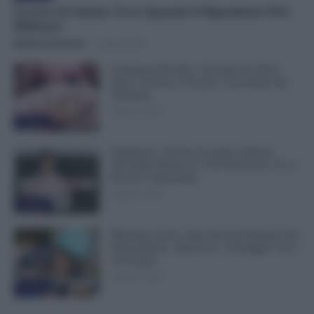
Lavoro di Sabato: Ecco Quando il Dipendente Può
Rifiutare
Michele Antenucci
-
6 Agosto 2026
Compensi Più Alti e Arretrati dal 2024:
Fino a 30 Euro l’Ora per i Lavoratori dei
Tribunali
6 Agosto 2026
Evidenza
Supplenze, Chi Ha Accettato il Ruolo
Dovrebbe Ritirare le 150 Preferenze: Ecco
Perché è Importante
6 Agosto 2026
Evidenza
Metalmeccanici, Stop all’Assorbimento del
Superminimo. Spunta un “Vantaggio” per i
Lavoratori
6 Agosto 2026
Evidenza