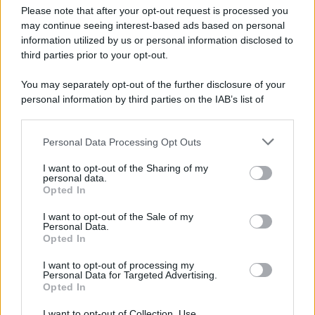
Please note that after your opt-out request is processed you
may continue seeing interest-based ads based on personal
Trasporti Fermi, Scaffali Vuoti e Ritardi
information utilized by us or personal information disclosed to
nelle Consegne: Sciopero degli Autisti
third parties prior to your opt-out.
8 Agosto 2026
Cronaca sindacale
You may separately opt-out of the further disclosure of your
personal information by third parties on the IAB’s list of
downstream participants.
Categorie
Personal Data Processing Opt Outs
This information may also be disclosed by us to third parties
on the IAB’s List of Downstream Participants that may further
Evidenza
20718
I want to opt-out of the Sharing of my
disclose it to other third parties.
personal data.
Lavoro & Diritti
14924
Opted In
Cronaca sindacale
8053
Politica
5140
I want to opt-out of the Sale of my
Scuola & Formazione
3014
Personal Data.
Opted In
Economia & Lavoro
1125
Fisco & Tasse
533
I want to opt-out of processing my
Senza categoria
371
Personal Data for Targeted Advertising.
Opted In
I want to opt-out of Collection, Use,