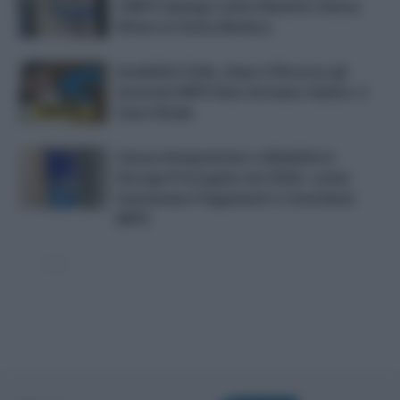
L’INPS Spiega come Riaverlo Senza
Rifare la Visita Medica
Invalidità Civile, dopo il Ricorso gli
Arretrati INPS Non Arrivano Subito: il
Caso Reale
Cassa Integrazione e Mobilità in
Deroga Prorogate nel 2026: come
funzionano Pagamenti e Contributi
INPS