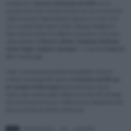
Si tratta di un
“esonero contributivo del 100%
, per un
massimo di tre anni, nel limite di 6mila euro, per le assunzioni
stabili (compreso l’apprendistato) di giovani con meno di 36
anni. La durata dello sgravio totale si allunga a
4 anni
per i
datori di lavoro privati che effettuino assunzioni in una sede o
unità produttiva di
Abruzzo, Molise, Campania, Basilicata,
Sicilia, Puglia, Calabria e Sardegna”.
Lo specifica
Il Sole 24
Ore
in edicola oggi.
Inoltre, secondo quanto riportato dal quotidiano, la bozza
conferma la proroga dello sgravio
contributivo del 30% per
gli occupati nel Mezzogiorno
(lavoratori già in forza),
insieme alla conferma della stabilizzazione dal 2021 del taglio
del cuneo fiscale anche per i redditi da lavoro dipendente della
fascia compresa da 28mila a 40mila euro.
TAGS
esonerocontributivo
inps
manovra2021