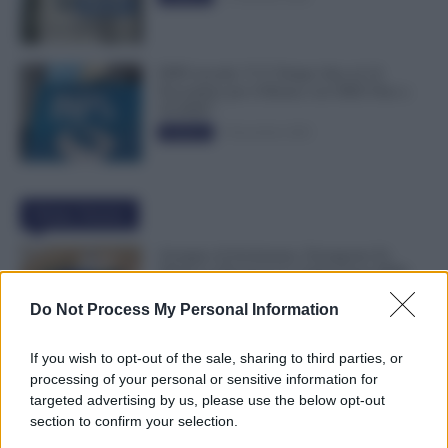
INPS ricorda “C’è Tempo fino al 14
Novembre per il Bonus con ISEE Fino a
50.000€”
5 Novembre 2025
Evidenza
Ultime Notizie
Assegno di Inclusione, Ferragosto Fa
Slittare la Ricarica? Le Indicazioni INPS
8 Agosto 2026
Evidenza
Do Not Process My Personal Information
If you wish to opt-out of the sale, sharing to third parties, or
Metalmeccanici, Firmato Nuovo CCNL:
processing of your personal or sensitive information for
Con 200€ di Aumento Più di 5.000€ di
targeted advertising by us, please use the below opt-out
Montante Salariale
section to confirm your selection.
8 Agosto 2026
Cronaca sindacale