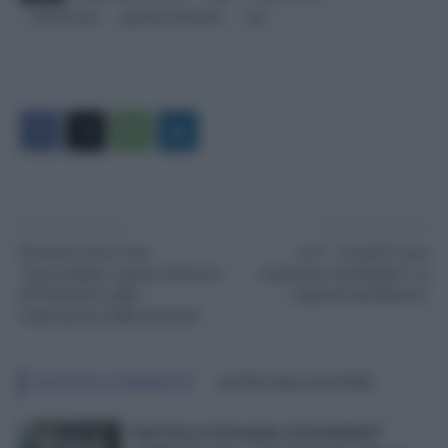
ministerosud
sgraviocontributivo
sud
Articolo precedente
Articolo successivo
Pensioni. Cisl e Fnp:
La7 – Covid19, via il
“Inaccetabile e grave l'ulteriore
coprifuoco da Natale? La
differimento della
risposta del Ministro
rivalutazione delle pensioni”
ARTICOLI CORRELATI
ALTRO DALL'AUTORE
Hai Perso l’Assegno di Invalidità?