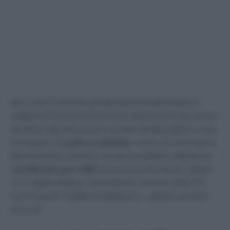
Allo scopo di contenere gli effetti generati dall’emergenza
sanitaria da Covid-19 il Governo ha voluto inserire una serie di
specifiche agevolazioni per le aziende del Mezzogiorno, come
ad esempio un
esonero contributo
, ovvero uno strumento di
decontribuzione. Dal testo, non ancora definitivo, della bozza
della
Manovra per il 2021
sono previsti 243 articoli, suddivisi
in 21 capitoli: dal blocco licenziamenti, al rinnovo della CIG,
nuovi fondi per il reddito di cittadinanza e, appunto, gli sgravi
per il sud.