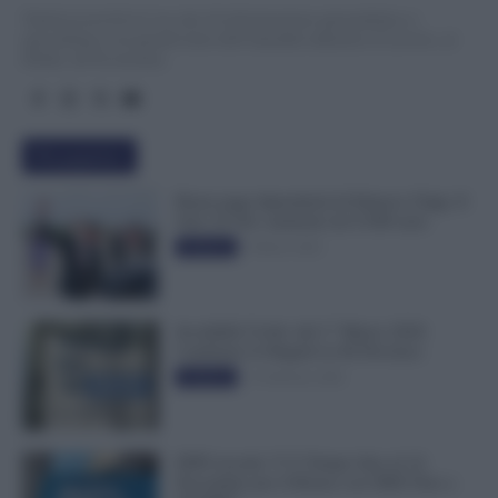
TuttoLavoro24.it è un sito di informazione giornalistica e
specialistica sui grandi temi dell’attualità attinenti al Lavoro, ai
Diritti, all’Economia.
Più popolari
Busta paga dipendenti di Palazzo Chigi, Il
Sole 24 Ore: aumento da 9.500 euro
9 Marzo 2022
Evidenza
Invalidità Civile: dal 1° Marzo 2026
Cambiano le Regole in 40 Province
13 Febbraio 2026
Evidenza
INPS ricorda “C’è Tempo fino al 14
Novembre per il Bonus con ISEE Fino a