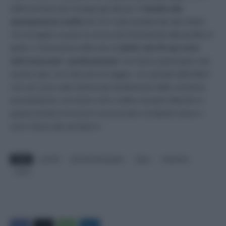
rafforzamento dei sostegni già attivati, il
rimedio alle
sperequazioni subite
da chi è stato penalizzato dal criterio
che ha legato sempre la misura dei fondi perduti alla perdita di
aprile, e l’estensione della rete ai
settori che fin qui sono
stati trascurati.
I
professionisti
, che hanno partecipato solo
al primo giro con il decreto di maggio, e le aziende delle filiere
che non sono state interessate direttamente dalle restrizioni
anti-pandemia, ma hanno visto crollare il proprio fatturato in
quanto fornitori di esercizi commerciali e di attività chiuse o
semi-chiuse dai vari Dpcm“.
TAGS
covid19
decretoristoriquater
dpcm
indennizzi
ristori