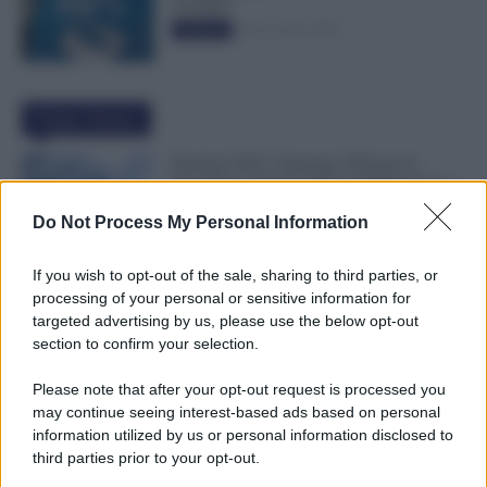
50.000€”
5 Novembre 2025
Evidenza
Ultime Notizie
Pensioni 2027, Aumenta l’Età per la
Vecchiaia e Servono Più Contributi: Ecco
Tutti i Nuovi Requisiti
Do Not Process My Personal Information
8 Agosto 2026
Evidenza
If you wish to opt-out of the sale, sharing to third parties, or
Supplenze, Domanda delle 150
processing of your personal or sensitive information for
Preferenze: Quando e Come è Possibile
targeted advertising by us, please use the below opt-out
Ritirare l’Istanza dopo la Scadenza
section to confirm your selection.
7 Agosto 2026
Evidenza
Please note that after your opt-out request is processed you
may continue seeing interest-based ads based on personal
Cambiano i Turni di Notte per i Lavoratori
information utilized by us or personal information disclosed to
Over 60: Novità dal CCNL Settore
third parties prior to your opt-out.
Sanitario
7 Agosto 2026
Evidenza