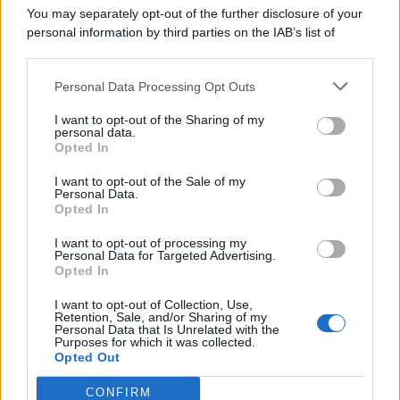
You may separately opt-out of the further disclosure of your
personal information by third parties on the IAB’s list of
downstream participants.
Categorie
Personal Data Processing Opt Outs
This information may also be disclosed by us to third parties
on the IAB’s List of Downstream Participants that may further
Evidenza
20714
I want to opt-out of the Sharing of my
disclose it to other third parties.
personal data.
Lavoro & Diritti
14923
Opted In
Cronaca sindacale
8051
Politica
5140
I want to opt-out of the Sale of my
Scuola & Formazione
3013
Personal Data.
Opted In
Economia & Lavoro
1125
Fisco & Tasse
533
I want to opt-out of processing my
Senza categoria
371
Personal Data for Targeted Advertising.
Opted In
I want to opt-out of Collection, Use,
Retention, Sale, and/or Sharing of my
TuttoLavoro24.it Testata giornalistica registrata presso il Tribunale di
Personal Data that Is Unrelated with the
Roma al n. 97/2020 del 25 settembre 2020 - Aut. ROC n. 39028
Purposes for which it was collected.
Opted Out
Editore:
Nevera Editore s.r.l.
via Tiburtina, 5 - 00185 Roma
Direttore Responsabile: Alessandra Decini
CONFIRM
redazione:
redazione@tuttolavoro24.it