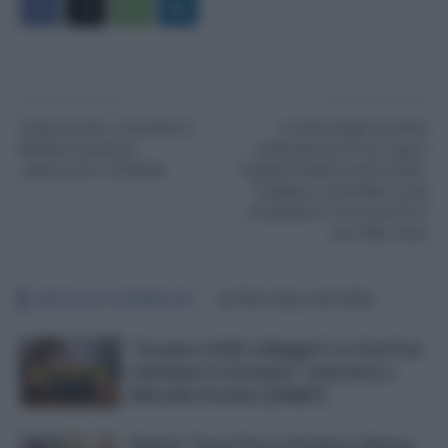
Articolo precedente
Articolo successivo
Chiusure bar e ristoranti, Il
Lotteria degli scontrini
Mattino annuncia:
antievasione al via, Lega e
«dietrofont» di Natale
Fratelli d’Italia la boicottano:
“Vogliono controllare cosa
compriamo”. Ecco perché è
una fake news
ARTICOLI CORRELATI
ALTRO DALL'AUTORE
“Scuole in DAD a Maggio? La Crisi Può
Cambiare lo Scenario”. Intervista a
Marcello Pacifico [ANIEF]
Niente Tasse Fino a Ottobre e Bonus