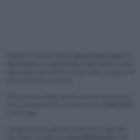
Pubblicato in Gazzetta Ufficiale il
Decreto Ristori quater
che
allarga la platea dei soggetti beneficiari degli indennizzi motivati
dalle chiusure delle attività economiche e dalle conseguenze di
queste sull’economia in generale.
Restano ancora categorie lavorative che sono rimaste senza
ristori o con ristori parziali. Lo mette in evidenza
Il Sole 24 Ore
in edicola oggi:
“
I problemi ancora da affrontare con le prossime tappe della
serie “Ristori” in programma a
inizio 2021 sono tanti.
C’è il