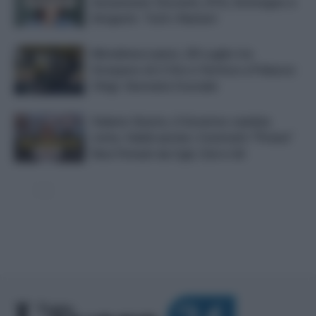
Assunzioni: Docenti, ATA, Sostegno e
Dirigenti. Tutti i Numeri
Metalmeccanici, 28 Luglio tra
Sciopero di 2 Ore e Vertice a Palazzo
Chigi: Giornata Cruciale
Salario Giusto, il Governo cambia
rotta: Validi anche i Contratti “Pirata”
Non Firmati da Cgil, Cisl e Uil
T
utto