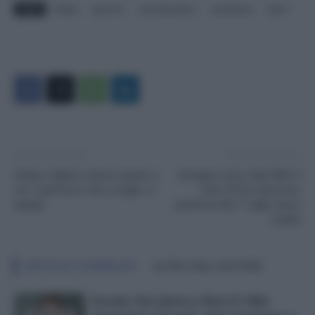
TAGS
flattax
governo
lavoratorisport
previdenza
Sport
Articolo precedente
Articolo successivo
Salvini: Italiani a lavoro grazie a
Assegno unico figli 250€, Il
noi. Coprifuoco fino a luglio, vi
Sole 24 Ore annuncia:
spiego.
partenza dal 1° luglio verso
l’addio
ARTICOLI CORRELATI
ALTRO DALL'AUTORE
Scuola, Via Libera a Oltre 61 Mila