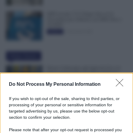
INPS ricorda “C’è Tempo fino al 14
Novembre per il Bonus con ISEE Fino a
50.000€”
5 Novembre 2025
Evidenza
Ultime Notizie
Bonus Carburante agli Agricoli: Ecco le
Spese Ammissibili con Nuovo Decreto
7 Agosto 2026
Evidenza
Do Not Process My Personal Information
If you wish to opt-out of the sale, sharing to third parties, or
Immissione in Ruolo dal 1° Settembre
processing of your personal or sensitive information for
2026: Quali Documenti Preparare?
targeted advertising by us, please use the below opt-out
7 Agosto 2026
Evidenza
section to confirm your selection.
Please note that after your opt-out request is processed you