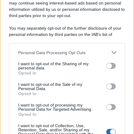
may continue seeing interest-based ads based on personal
NoiPA Anticipa, Emissione Urgente il 10
information utilized by us or personal information disclosed to
Agosto. Comunicato n. 68
third parties prior to your opt-out.
7 Agosto 2026
Evidenza
You may separately opt-out of the further disclosure of your
personal information by third parties on the IAB’s list of
downstream participants.
Categorie
Personal Data Processing Opt Outs
This information may also be disclosed by us to third parties
on the IAB’s List of Downstream Participants that may further
Evidenza
20705
I want to opt-out of the Sharing of my
disclose it to other third parties.
personal data.
Lavoro & Diritti
14915
Opted In
Cronaca sindacale
8051
Politica
5140
I want to opt-out of the Sale of my
Scuola & Formazione
3012
Personal Data.
Opted In
Economia & Lavoro
1125
Fisco & Tasse
533
I want to opt-out of processing my
Senza categoria
371
Personal Data for Targeted Advertising.
Opted In
I want to opt-out of Collection, Use,
Retention, Sale, and/or Sharing of my
TuttoLavoro24.it Testata giornalistica registrata presso il Tribunale di