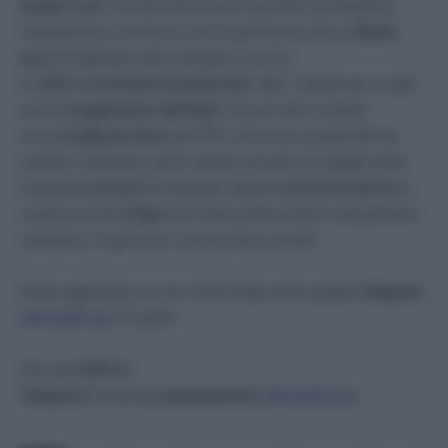
amatori veri
, che dovranno avere una forte connotazione
volontaristica; chi invece con lo sport lavora, fino a
10mila
euro
di stipendio resta esentasse ma con
un
10%
di
contributi previdenziali
; oltre i 10mila euro scatta
anche
il pagamento dell’Irpef
, che per tutti i contratti
avrà
un’aliquota fissa
del 15%. Una vera e propria flat tax
sportiva. Qualcuno, pochi saranno assunti, la maggior parte
resteranno
precari
ma avranno almeno
un’assicurazione
e
saranno iscritti all’
Inps
(al Fondo professionisti o alla gestione
separata). In ogni caso, sarà un passo avanti”.
Resta aggiornato con noi. Unisciti alla nostra pagina
Telegram
cliccando qui
. E’ gratis!
Non hai
l’APP di
Telegram?
Scaricala
gratuitamente
cliccando qui.