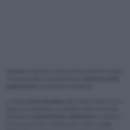
Il
Governo
si appresta a varare una riforma del lavoro sportivo
che interesserebbe il versante del lavoro
autonomo tramite
collaborazione
e non del lavoro sudordinanto.
Lo anticipa
Il Fatto Quotidiano
nella versione on-line in cui si
legge di un cambiamento che dovrebbe sperare ”
la vecchia
distinzione fra
professionismo
e
dilettantismo
. La riforma si
può riassumere così: a rimborso spese restano solo
gli