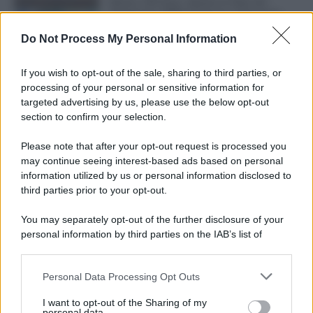
Bonus 100 Euro, Spunta la Data del
Pagamento INPS di Agosto: Attenzione
Anche alla Busta Paga
Do Not Process My Personal Information
7 Agosto 2026
Evidenza
If you wish to opt-out of the sale, sharing to third parties, or
Comunicato n. 69 NoiPA: Emissione
processing of your personal or sensitive information for
Speciale 18 Agosto. Pagamenti in Arrivo
targeted advertising by us, please use the below opt-out
per Scuola e Vigili del Fuoco
section to confirm your selection.
7 Agosto 2026
Evidenza
Please note that after your opt-out request is processed you
may continue seeing interest-based ads based on personal
Assegno Unico, Novità INPS: 50.000
information utilized by us or personal information disclosed to
Famiglie in Più Potranno Fare Domanda
third parties prior to your opt-out.
7 Agosto 2026
Evidenza
You may separately opt-out of the further disclosure of your
personal information by third parties on the IAB’s list of
downstream participants.
Categorie
Personal Data Processing Opt Outs
This information may also be disclosed by us to third parties
on the IAB’s List of Downstream Participants that may further
Evidenza
20711
I want to opt-out of the Sharing of my
disclose it to other third parties.
personal data.