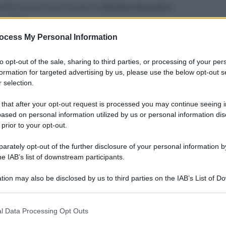
 dell’Economia hanno fissato la
riduzione dei premi e
r cento
.
ocess My Personal Information
reddito convenzionale, come si
to opt-out of the sale, sharing to third parties, or processing of your per
formation for targeted advertising by us, please use the below opt-out s
 selection.
una fascia occorre conoscere il
reddito medio giornaliero
e
 that after your opt-out request is processed you may continue seeing i
(nella
tabella
) in corrispondenza della fascia di reddito in cui
ased on personal information utilized by us or personal information dis
 prior to your opt-out.
rately opt-out of the further disclosure of your personal information by
nualmente dal Ministero del Lavoro sulla base della media
he IAB’s list of downstream participants.
i. Con il decreto del Direttore Generale per le Politiche
voro dello scorso 17 giugno, per il 2022 tale reddito è stato
tion may also be disclosed by us to third parties on the IAB’s List of 
 that may further disclose it to other third parties.
l Data Processing Opt Outs
senza riduzioni né per il luogo né per l’età.