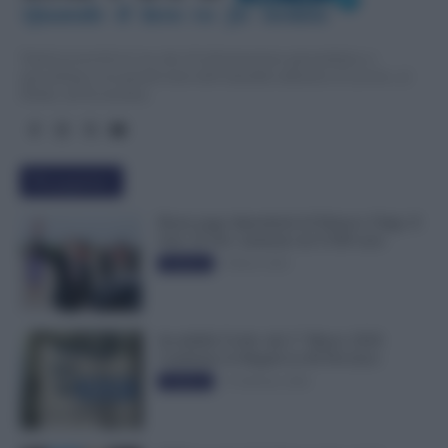
Quando  il  lavo
r
o  fa  notizia
TuttoLavoro24.it è un sito di informazione giornalistica e
specialistica sui grandi temi dell’attualità attinenti al Lavoro, ai
Diritti, all’Economia.
Più popolari
Busta paga dipendenti di Palazzo Chigi, Il
Sole 24 Ore: aumento da 9.500 euro
9 Marzo 2022
Evidenza
Invalidità Civile: dal 1° Marzo 2026
Cambiano le Regole in 40 Province
13 Febbraio 2026
Evidenza