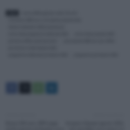
TAGS
bonus affitto giovani under 35 cos'è
contributo 2000 euro a chi spetta proposta letta
elezioni settembre 2022 proposte pd
enrico letta programma elettorale 2022
enrico letta proposte 2023
pd bonus affitto quali lavoratori
pd proposta 2000 euro per affitto
pd vincono le idee elezioni 2022
programma elettorale pd elezioni 2023
programma pd elezioni 2023
Articolo precedente
Articolo successivo
Bonus 200 euro, INPS paga
Sciopero Ryanair agosto 2022,
anche questa settimana: ecco
voli cancellati: ecco dove e in