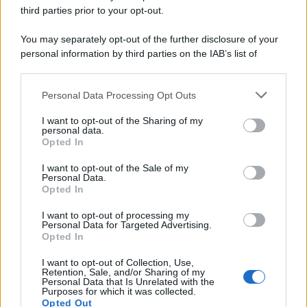
third parties prior to your opt-out.
per Scuola e Vigili del Fuoco
7 Agosto 2026
Evidenza
You may separately opt-out of the further disclosure of your
personal information by third parties on the IAB’s list of
downstream participants.
Categorie
Personal Data Processing Opt Outs
This information may also be disclosed by us to third parties
on the IAB’s List of Downstream Participants that may further
Evidenza
20712
I want to opt-out of the Sharing of my
disclose it to other third parties.
personal data.
Lavoro & Diritti
14921
Opted In
Cronaca sindacale
8051
Politica
5140
I want to opt-out of the Sale of my
Scuola & Formazione
3013
Personal Data.
Opted In
Economia & Lavoro
1125
Fisco & Tasse
533
I want to opt-out of processing my
Senza categoria
371
Personal Data for Targeted Advertising.
Opted In
I want to opt-out of Collection, Use,
Retention, Sale, and/or Sharing of my
TuttoLavoro24.it Testata giornalistica registrata presso il Tribunale di
Personal Data that Is Unrelated with the
Roma al n. 97/2020 del 25 settembre 2020 - Aut. ROC n. 39028
Purposes for which it was collected.
Opted Out