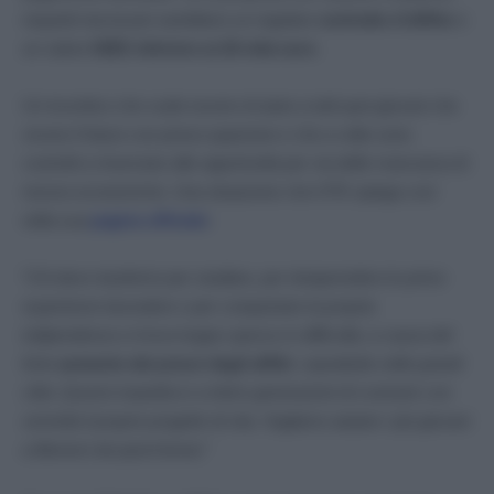
requisiti necessari sarebbero un regolare
contratto d’affitto
e
un valore
ISEE inferiore ai 20 mila euro
.
Un incentivo che vuole essere di aiuto a tutti quei giovani che
vivono il futuro con preoccupazione e che a volte sono
costretti a rinunciare alle opportunità per via delle mancanza di
risorse economiche. Una situazione che il PD spiega così
nella sua
pagina ufficiale
:
“
Chi deve trasferirsi per studiare, per intraprendere le prime
esperienze lavorative o per conquistare la propria
indipendenza si trova troppo spesso in difficoltà, a causa del
forte
aumento dei prezzi degli affitti
, soprattutto nelle grandi
città. Questo impedisce a intere generazioni di costruire con
serenità il proprio progetto di vita. Vogliamo aiutare i più giovani
a liberarsi da quest’ansia
.”