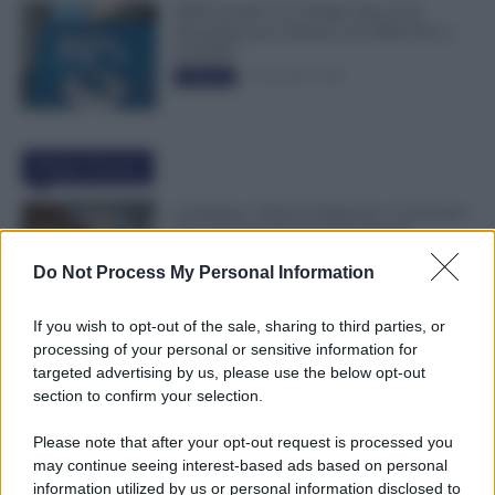
INPS ricorda “C’è Tempo fino al 14
Novembre per il Bonus con ISEE Fino a
50.000€”
5 Novembre 2025
Evidenza
Ultime Notizie
Cambiano i Turni di Notte per i Lavoratori
Over 60: Novità dal CCNL Settore
Sanitario
Do Not Process My Personal Information
7 Agosto 2026
Evidenza
If you wish to opt-out of the sale, sharing to third parties, or
Bonus 100 Euro, Spunta la Data del
processing of your personal or sensitive information for
Pagamento INPS di Agosto: Attenzione
targeted advertising by us, please use the below opt-out
Anche alla Busta Paga
section to confirm your selection.
7 Agosto 2026
Evidenza
Please note that after your opt-out request is processed you
may continue seeing interest-based ads based on personal
Comunicato n. 69 NoiPA: Emissione
information utilized by us or personal information disclosed to
Speciale 18 Agosto. Pagamenti in Arrivo