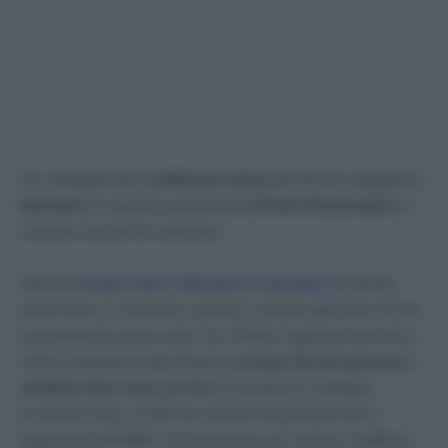
Un contributo pari a
2.000 euro l’anno
per alcune categorie di
lavoratori
. È questa la proposta del
Partito Democratico
in
vista del voto del 25 settembre.
Mentre la
destra mira a difendere le pensioni
, la sinistra
punta invece a sostenere i giovani: è proprio agli under 35 che
sarà destinato questo aiuto. Se il Partito capitanato da Enrico
Letta si imponesse alle elezioni, gli
under 35 che
lavorano e
studiano fuori casa
potrebbero ricevere un contributo
economico pari a 2.000 euro all’anno da spendere per il
pagamento dell’affitto. Se la proposta non subisse modifiche,