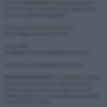
Di recente
Tuttolavoro24.it
è stato selezionato dal nuovo
servizio di Google, se vuoi essere sempre aggiornato sulle
ultime notizie
seguici su Google News
.
Resta connesso con noi. Unisciti alla nostra
pagina
Telegram
cliccando qui
. E’ gratis!
Non hai
l’APP
di Telegram?
Scaricala
gratuitamente
cliccando qui.
Segui la nostra pagina
Facebook
facendo
clic qui
.
RIPRODUZIONE RISERVATA
– La riproduzione, su qualsiasi
supporto e in qualsiasi forma, dei contenuti del presente
articolo in violazione delle norme sul diritto di autore sarà
segnalata all’Agcom per la sua immediata rimozione [Delibera
n. 680/13/CONS 12/12/2013]
.