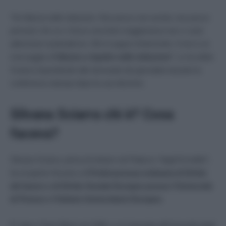
“Ho fiducia nelle istituzioni. Non posso non averla, non posso
pensare che se ci fosse una forte maggioranza non ci sarà
attenzione al pluralismo. Me lo auguro fortemente. Il mio è un
messaggio di
fiducia e rispetto nelle istituzioni
“. Lo ha detto
Sciarra rispondendo alle domande dei giornalisti durante la
conferenza stampa dopo la sua elezione.
Silvana Sciarra chi è? Cosa
faceva?
Silvana Sciarra, prima di entrare nel Palazzo “degli Ermellini”,
ha ricoperto l’incarico di
Professoressa ordinaria di Diritto
del lavoro e di Diritto Sociale Europeo presso l’Università
di Firenze e l’Istituto Universitario Europeo.
E’ nata a Trani (Bari) nel 1948, e si è laureata all’Univesità degli