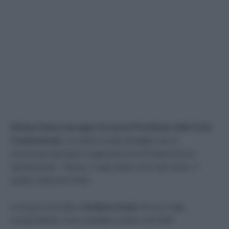
Silvana Sciarra da oggi è la nuova Presidente della Corte
Costituzionale
. La notizia è stata divulgata con un
comunicato dal quale si apprende che la Professoressa
”giuslavorista”, 74enne, è stata eletta con 8 voti contro i 7
andati a Daria De Pretis.
La Sciarra succede a
Giuliano Amato
, di cui è stata
vicepresidente. Il suo mandato scadrà a nel 2023.