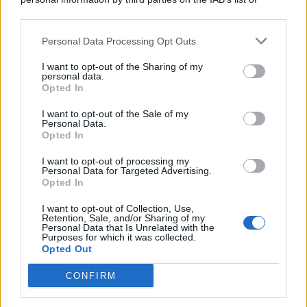
downstream participants.
Categorie
Personal Data Processing Opt Outs
This information may also be disclosed by us to third parties
on the IAB’s List of Downstream Participants that may further
Evidenza
20725
I want to opt-out of the Sharing of my
disclose it to other third parties.
personal data.
Lavoro & Diritti
14930
Opted In
Cronaca sindacale
8053
Politica
5140
I want to opt-out of the Sale of my
Scuola & Formazione
3015
Personal Data.
Opted In
Economia & Lavoro
1125
Fisco & Tasse
533
I want to opt-out of processing my
Senza categoria
371
Personal Data for Targeted Advertising.
Opted In
I want to opt-out of Collection, Use,
Retention, Sale, and/or Sharing of my
TuttoLavoro24.it Testata giornalistica registrata presso il Tribunale di
Personal Data that Is Unrelated with the
Roma al n. 97/2020 del 25 settembre 2020 - Aut. ROC n. 39028
Purposes for which it was collected.
Opted Out
Editore:
Nevera Editore s.r.l.
via Tiburtina, 5 - 00185 Roma
Direttore Responsabile: Alessandra Decini
CONFIRM
redazione:
redazione@tuttolavoro24.it
pubblicità:
advertising@tuttolavoro24.it