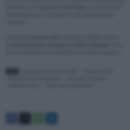
Studi di Bari con il
professor Gino Giugni
, uno dei “fondatori”
del diritto del lavoro e certamente il padre dello Statuto dei
Lavoratori.
E’ autrice di
numerose opere
individuali e collettive sui temi
del
diritto del lavoro, previdenza e diritto sindacale
, in circa
50 anni di attività di ricerca all’interno del mondo accademico.
TAGS
presidente corte costituzionale 2022
Silvana sciarra chi è
silvana sciarra corte costituzionale
silvana sciarra cosa faceva
silvana sciarra nata a
Silvana sciarra presidente 2022