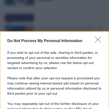
Ultime Notizie
Carta Dedicata a Te, Più Facile Avere i 500
Euro Per Chi Ha Questi Requisiti ad
Agosto
Do Not Process My Personal Information
9 Agosto 2026
Evidenza
If you wish to opt-out of the sale, sharing to third parties, or
Ti Ammali Durante le Ferie? Ecco Cosa
processing of your personal or sensitive information for
Succede ai Giorni di Vacanza e alla Busta
targeted advertising by us, please use the below opt-out
Paga
section to confirm your selection.
8 Agosto 2026
Evidenza
Please note that after your opt-out request is processed you
may continue seeing interest-based ads based on personal
Agricoli, Controlli INPS Anche ad Agosto
information utilized by us or personal information disclosed to
e Settembre: Cosa Cambia per Aziende e
third parties prior to your opt-out.
Lavoratori
8 Agosto 2026
Evidenza
You may separately opt-out of the further disclosure of your
personal information by third parties on the IAB’s list of