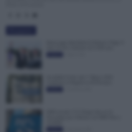
Diritti, all’Economia.
Più popolari
Busta paga dipendenti di Palazzo Chigi, Il
Sole 24 Ore: aumento da 9.500 euro
9 Marzo 2022
Evidenza
Invalidità Civile: dal 1° Marzo 2026
Cambiano le Regole in 40 Province
13 Febbraio 2026
Evidenza
INPS ricorda “C’è Tempo fino al 14
Novembre per il Bonus con ISEE Fino a
50.000€”
5 Novembre 2025
Evidenza