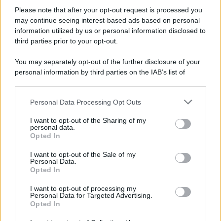
Please note that after your opt-out request is processed you
may continue seeing interest-based ads based on personal
Malattia Durante le Ferie, Può Arrivare la
information utilized by us or personal information disclosed to
Visita Fiscale: Attenzione all’Indirizzo
third parties prior to your opt-out.
9 Agosto 2026
Evidenza
You may separately opt-out of the further disclosure of your
personal information by third parties on the IAB’s list of
downstream participants.
Categorie
Personal Data Processing Opt Outs
This information may also be disclosed by us to third parties
on the IAB’s List of Downstream Participants that may further
Evidenza
20731
I want to opt-out of the Sharing of my
disclose it to other third parties.
personal data.
Lavoro & Diritti
14936
Opted In
Cronaca sindacale
8053
Politica
5140
I want to opt-out of the Sale of my
Scuola & Formazione
3015
Personal Data.
Opted In
Economia & Lavoro
1125
Fisco & Tasse
533
I want to opt-out of processing my
Senza categoria
371
Personal Data for Targeted Advertising.
Opted In