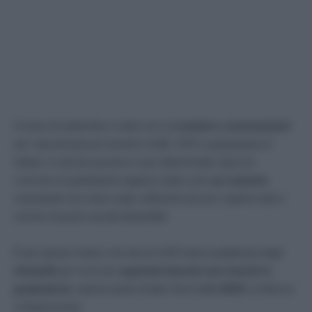
Il mese di settembre è stato ricco di
nomine e convocazioni
per i docenti precari inseriti in GAE, GPS e graduatorie di
istituto. In alcune province e per determinate classi di
concorso le graduatorie appena citate sono già
esaurite
,
nonostante non siano state sufficienti ad aver coperto tutto il
numero di posti vacanti disponibili.
È per questo motivo che alcuni USR hanno pubblicato degli
interpelli
per ricercare
aspiranti docenti non inseriti in
graduatoria
, autorizzando di fatto l’invio della
MAD
, la Messa
a Disposizione.