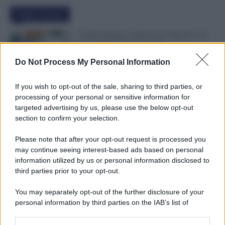
Ultime Notizie
NoiPA Anticipa, Emissione Urgente il 10
Agosto. Comunicato n. 68
7 Agosto 2026
Evidenza
Do Not Process My Personal Information
If you wish to opt-out of the sale, sharing to third parties, or
Posizioni Economiche ATA: 2 Anni di
processing of your personal or sensitive information for
Arretrati
targeted advertising by us, please use the below opt-out
6 Agosto 2026
Evidenza
section to confirm your selection.
Please note that after your opt-out request is processed you
may continue seeing interest-based ads based on personal
Graduatorie ATA 24 Mesi Definitive, Cosa
information utilized by us or personal information disclosed to
Succede Dopo la Pubblicazione? Dai Ruoli
third parties prior to your opt-out.
alle Supplenze
6 Agosto 2026
Evidenza
You may separately opt-out of the further disclosure of your
personal information by third parties on the IAB’s list of
downstream participants.
Categorie