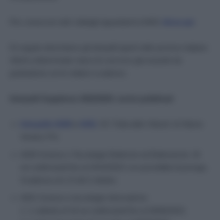
Per conoscere tutti i dettagli riguardanti la MAD
clicca qui
.
Di seguito elenchiamo gli interpelli aperti nelle province italiane
riferiti a determinate classi di concorso già esaurite da
graduatoria con le relative scadenze.
Interpelli Supplenze 2022/2023: avvisi pubblicati
Interpello A040
e
A041
: IIS “Città delle Vittoria” di Vittorio
Veneto (TV)
A040 Scienze e Tecnologie Elettriche ed Elettroniche: 18
ore settimanali fino al 24/10/2022 con possibilità di proroga.
Scadenza ore 12 del 2 ottobre.
A041 Scienze e tecnologie informatiche:
1. 1 cattedra di 18 ore settimanali fino al 30/06/2023;