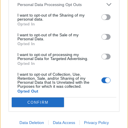
Personal Data Processing Opt Outs
This information may also be disclosed by us to third parties
on the IAB’s List of Downstream Participants that may further
Evidenza
20703
I want to opt-out of the Sharing of my
disclose it to other third parties.
personal data.
Lavoro & Diritti
14914
Opted In
Cronaca sindacale
8051
Politica
5139
I want to opt-out of the Sale of my
Scuola & Formazione
3012
Personal Data.
Opted In
Economia & Lavoro
1125
Fisco & Tasse
533
I want to opt-out of processing my
Senza categoria
371
Personal Data for Targeted Advertising.
Opted In
I want to opt-out of Collection, Use,
Retention, Sale, and/or Sharing of my
TuttoLavoro24.it Testata giornalistica registrata presso il Tribunale di
Personal Data that Is Unrelated with the
Roma al n. 97/2020 del 25 settembre 2020 - Aut. ROC n. 39028
Purposes for which it was collected.
Opted Out
Editore:
Nevera Editore s.r.l.
via Tiburtina, 5 - 00185 Roma
Direttore Responsabile: Alessandra Decini
CONFIRM
redazione:
redazione@tuttolavoro24.it
pubblicità:
advertising@tuttolavoro24.it
Powered by
inNUbes s.r.l.
Copyright © 2024 Nevera Editore s.r.l. - "Photo
Credits: L'editore ha i diritti di utilizzo delle immagini presenti sul sito"
Data Deletion
Data Access
Privacy Policy
Preferenze Privacy