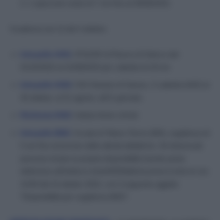
2. 1 spezzone orario di 7 ore fino al 30/06/2023.
Scadenza ore 12 del 3 ottobre.
Interpello A041
: IPSASR di Piavon di Oderzo dal
01/10/2022 al 31/08/2023 per cattedra di 18 ore
Interpello A042
: ISIS Newton di Varese, 3 cattedre A042 al
30 ottobre, al 31 agosto, all’11 gennaio.
Richiesta A042
: Istituto Artom di Asti
Interpello BI02
: Scuola di Telese Terme (BN): supplenza di
5 ore fino al termine delle attività didattiche. Gli interessati
possono inviare la propria disponibilità tramite posta
elettronica all’indirizzo
bnis00200t@istruzione.it
entro le ore
10:00 del 10 ottobre 2022, con il seguente oggetto
“Disponibilità per supplenza BI02”.