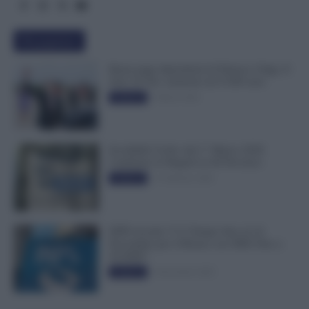
Più popolari
Busta paga dipendenti di Palazzo Chigi, Il
Sole 24 Ore: aumento da 9.500 euro
9 Marzo 2022
Evidenza
Invalidità Civile: dal 1° Marzo 2026
Cambiano le Regole in 40 Province
13 Febbraio 2026
Evidenza
INPS ricorda “C’è Tempo fino al 14
Novembre per il Bonus con ISEE Fino a
50.000€”
5 Novembre 2025
Evidenza