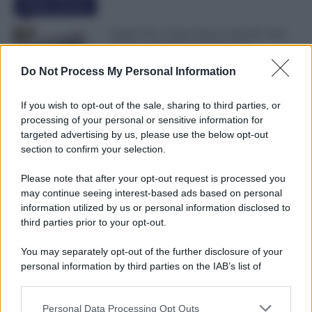
Ultime Notizie
Partite IVA, 4 Anni Senza Controlli: Stop
agli Accertamenti in Questi Casi
6 Agosto 2026
Evidenza
Do Not Process My Personal Information
If you wish to opt-out of the sale, sharing to third parties, or
Lavoro di Sabato: Ecco Quando il
processing of your personal or sensitive information for
Dipendente Può Rifiutare
targeted advertising by us, please use the below opt-out
6 Agosto 2026
Evidenza
section to confirm your selection.
Please note that after your opt-out request is processed you
may continue seeing interest-based ads based on personal
Compensi Più Alti e Arretrati dal 2024:
information utilized by us or personal information disclosed to
Fino a 30 Euro l’Ora per i Lavoratori dei
third parties prior to your opt-out.
Tribunali
6 Agosto 2026
Evidenza
You may separately opt-out of the further disclosure of your
personal information by third parties on the IAB’s list of
downstream participants.
Categorie
Personal Data Processing Opt Outs
This information may also be disclosed by us to third parties