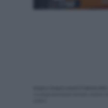
Sciopero Trasporti venerdì 17 febbraio 2023,
con disagi annunciati per lavoratori, studenti e 
pubblico.