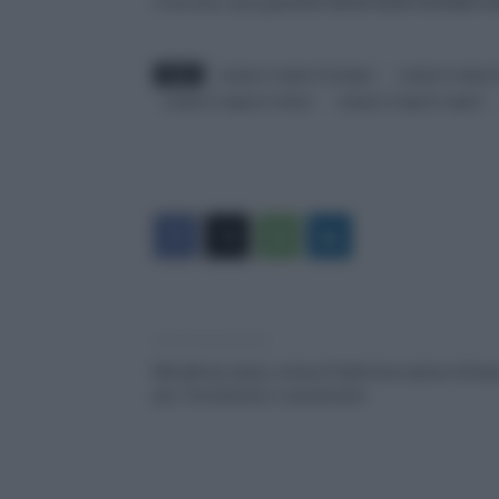
il servizio sarà garantito
tra le 4,14 e le 8,15 e t
TAGS
sciopero trasporti bologna
sciopero trasport
sciopero trasporti milano
sciopero trasporti napoli
Articolo precedente
Metalmeccanici, intesa Federmeccanica-Uman
per formazione e assunzioni