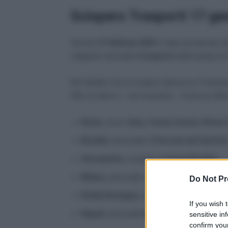
Sciopero Trasporti 17 ge
Venerdì
17 febbraio 2023
è stato proclamato d
categorie nazionali di
trasporto
della durata di 
Nel ribadire che lo sciopero interessa il Trasporto
offre un elenco – non esaustivo – di alcune delle 
Roma
, mezzi
Atac, Cotral, Astral e Roma 
Brindisi
, personale di
Ferrovie del Sud Est
Alessandria
, sciopero di
Amag Mobilità
;
Milano
, personale aziende
ATM
;
Do Not Pr
Emilia Romagna
, personale
TPer
;
If you wish 
Napoli,
personale
ANM
;
sensitive in
confirm your