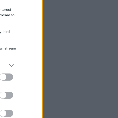
nterest-
closed to
 third
Downstream