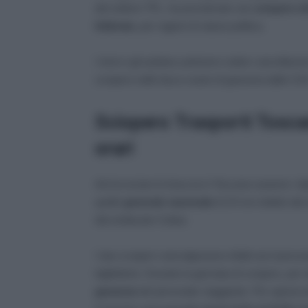
del settore TPL, ha proclamato uno
sciopero de
febbraio,
per ragioni di natura politica.
I treni e gli autobus potranno subire cancellazioni
sciopero nelle fasce orarie di garanzia dalle 5.0
Sciopero Trasporti Tosca
orari
Ad incrociare le braccia in Toscana saranno i di
quello
generale nazionale
di 24 ore indetto da
dal sindacato Cobas.
I due scioperi coinvolgeranno infatti sia il perso
biglietterie. Durante la giornata di sciopero, per
garanzia
del personale viaggiante. Per operai ed 