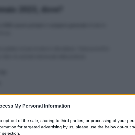
nnaio 2023, dove?
a
USB Lavoro privato
lo
sciopero generale
di tutte le
24 ore.
 pubblico locale di tutte le città italiane, TuttoLavoro24.it
città e le aziende interessate dalla protesta:
Tpl
;
;
ocess My Personal Information
to opt-out of the sale, sharing to third parties, or processing of your per
formation for targeted advertising by us, please use the below opt-out s
 selection.