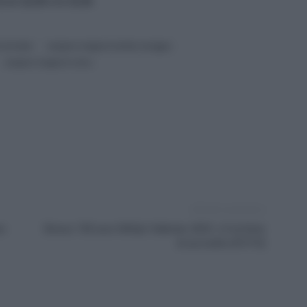
ra le 12,29 e le 14,30
.
i brindisi
sciopero trasporti emilia romagna
sciopero trasporti roma
Articolo successivo
a
Bonus 150 euro NASpI febbraio 2023: c’è la Data
di accredito [FOTO]