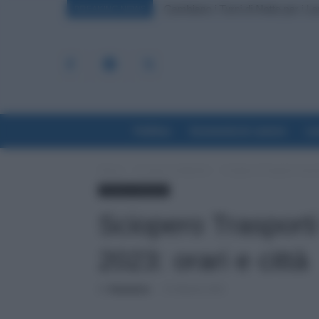
Cambiano i Turni di Notte per i L
Bonus 100 Euro, Spunta la Da
BREAKING NEWS
Politica
Economia & Lavoro
La
Home
Cronaca sindacale
Sciopero Trasporti vener
Cronaca sindacale
Sciopero Trasporti
2023: orari e città
Di
Redazione
-
13 Febbraio 2023