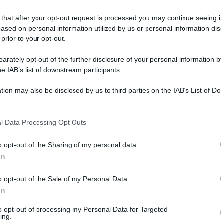
 ci saranno
presidi
sotto i palazzi istituzionali.
 that after your opt-out request is processed you may continue seeing i
ased on personal information utilized by us or personal information dis
 prior to your opt-out.
enerdì 17 febbraio: orari e
rately opt-out of the further disclosure of your personal information by
he IAB’s list of downstream participants.
ervizio presso autobus, metro, tram e ferrovie ex concesse,
tion may also be disclosed by us to third parties on the IAB’s List of 
erbo.
 that may further disclose it to other third parties.
l Data Processing Opt Outs
8.30 alle 17:00 e dalle 20.00 a fine turno. Le fasce di
to sono
dall’inizio del servizio alle ore 8.30 e dalle 17 alle
o opt-out of the Sharing of my personal data.
rario precedente all’ora di inizio dello sciopero dovranno
In
linea, garantendo il servizio completo normalmente previsto,
o opt-out of the Sale of my Personal Data.
In
 17 febbraio 2023: orari
to opt-out of processing my Personal Data for Targeted
ing.