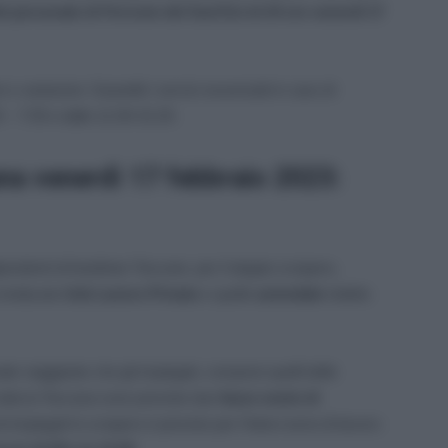
l personale di Ferrovie del Sud Est di 24 ore venerdì 17
 o variazioni. Garantiti i servizi essenziali in caso di
0 – 7.59 e dalle 12.30-15.29.
na venerdì 17 febbraio 2023:
pendenti di Autolinee Toscane, per il doppio sciopero,
l sindacato
Usb Lavoro Privato
e quello
aziendale
indetto
nale viaggiante che gli impiegati, compresi quelli delle
 tutta la Toscana sono previste due
fasce orarie di
impiegati lo sciopero è previsto per l’intero turno di lavoro: