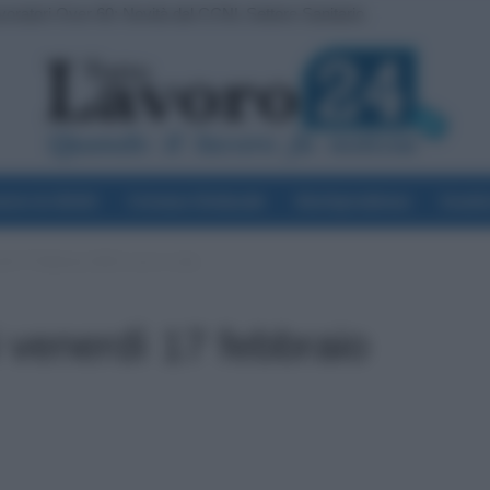
avoratori Over 60: Novità dal CCNL Settore Sanitario
ta del Pagamento INPS di Agosto: Attenzione Anche alla Busta Paga
voro & Diritti
Cronaca Sindacale
Giurisprudenza
Scuol
dì 17 febbraio 2023: orari e città
 venerdì 17 febbraio