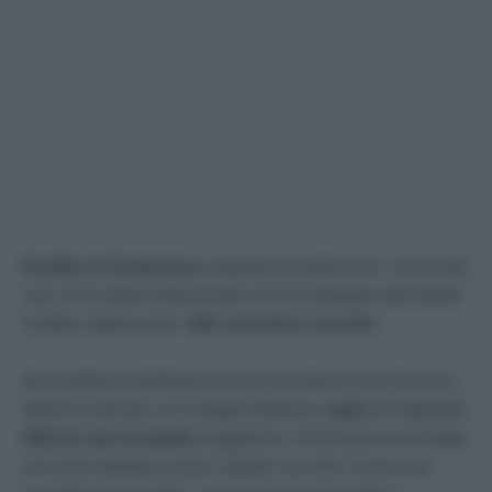
Reddito di Cittadinanza
, esperienza positiva per i comuni del
sud, come quello di Bacoli (NA) che ha impiegato nelle attività
di utilità collettiva tutti e
400 i percettori coinvolti.
Ma il reddito di cittadinanza è anche la riforma che il Governo
Meloni ha lanciato con la legge di Bilancio:
taglio a 7 mesi nel
2023 per gli occupabili
(soggetti tra i 18-59 anni) senza fragili
nel nucleo familiare (minori, disabili, over 60). E poi la sua