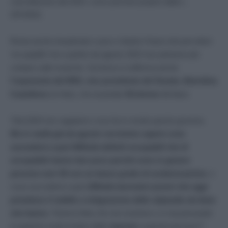
cancellazione dal 2024, come previsto proprio dalla L.
297/2022.
Resta anche inesplorato e poco chiarito il futuro dei percettori
‘occupabili’ che a partire da agosto 2023 non potranno più
contare sulle ricariche. Sul tema si sofferma anche
l’esponente del M5S, vice presidente del Senato, Mariolina
Castellone
(in foto), che al portale
9Colonne
dichiara:
“Dal 2024 non sappiamo cosa ha in mente questo governo.
Ma in realtà già da agosto vorremmo sapere cosa
succederà a quei 600mila definiti occupabili che di
occupabile hanno ben poco perché sono in genere
persone over 50 con un basso grado di scolarizzazione
, e
cosa succederà a quei
200mila lavoratori poveri che oggi
prendono il reddito a integrazione dello stipendio da fame
che hanno.
Faremo finta che non esistono o si sta pensando
in qualche modo di dare delle
risposte
a queste persone?”.