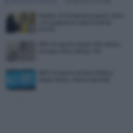
ARTICOLI CORRELATI
ALTRO DALL'AUTORE
Reddito di Cittadinanza agosto 2023,
c’è il pagamento sulla PostePay
[FOTO]
INPS 25 agosto chiude: RdC, Bonus,
Assegno Unico, NASpI, 730
INPS 24 agosto arrivano NASpI e
doppio Bonus. Attesa data RdC