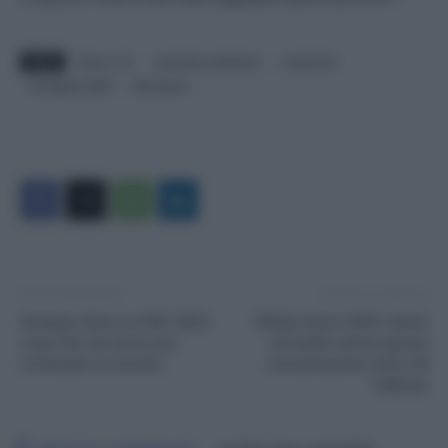
TAGS
futuro rdc
mariolina castellone
novità rdc
rdc agosto 2023
Rdc futuro
Articolo precedente
Articolo successivo
Assegno Unico su RdC 2023,
NASpI marzo 2023: niente
cosa fare da marzo per
accredito senza questa
continuare a riceverlo
comunicazione entro 28
febbraio