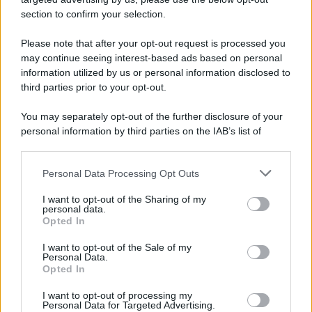
6 Agosto 2026
Evidenza
section to confirm your selection.
Please note that after your opt-out request is processed you
may continue seeing interest-based ads based on personal
Compensi Più Alti e Arretrati dal 2024:
information utilized by us or personal information disclosed to
Fino a 30 Euro l’Ora per i Lavoratori dei
third parties prior to your opt-out.
Tribunali
6 Agosto 2026
Evidenza
You may separately opt-out of the further disclosure of your
personal information by third parties on the IAB’s list of
downstream participants.
Categorie
Personal Data Processing Opt Outs
This information may also be disclosed by us to third parties
on the IAB’s List of Downstream Participants that may further
Evidenza
20697
I want to opt-out of the Sharing of my
disclose it to other third parties.
personal data.
Lavoro & Diritti
14910
Opted In
Cronaca sindacale
8051
Politica
5139
I want to opt-out of the Sale of my
Scuola & Formazione
3010
Personal Data.
Opted In
Economia & Lavoro
1125
Fisco & Tasse
533
I want to opt-out of processing my
Senza categoria
371
Personal Data for Targeted Advertising.