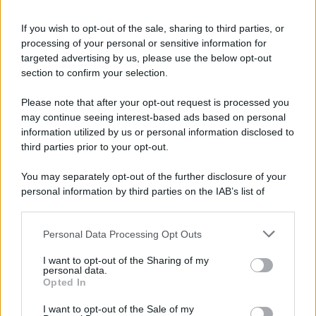
If you wish to opt-out of the sale, sharing to third parties, or
Scuola: Aumenti da 320 Euro e Arretrati
processing of your personal or sensitive information for
Oltre 6.300 Euro, Pagamenti Rapidi per i
targeted advertising by us, please use the below opt-out
Dirigenti
section to confirm your selection.
8 Agosto 2026
Evidenza
Please note that after your opt-out request is processed you
may continue seeing interest-based ads based on personal
GPS, Dopo le 150 Preferenze Quali Sono i
information utilized by us or personal information disclosed to
Prossimi Passaggi Verso le Supplenze?
third parties prior to your opt-out.
8 Agosto 2026
Evidenza
You may separately opt-out of the further disclosure of your
personal information by third parties on the IAB’s list of
downstream participants.
Categorie
Personal Data Processing Opt Outs
This information may also be disclosed by us to third parties
on the IAB’s List of Downstream Participants that may further
Evidenza
20721
I want to opt-out of the Sharing of my
disclose it to other third parties.
personal data.
Lavoro & Diritti
14926
Opted In
Cronaca sindacale
8053
Politica
5140
I want to opt-out of the Sale of my