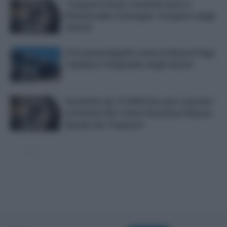
Trasporti Fermi, Scaffali Vuoti e
Ritardi nelle Consegne: Sciopero degli
Autisti
Il Cronotachigrafo entra in Busta Paga.
Cambia lo Stipendio degli Autisti
Incentivo da 15.000 Euro per Lasciare
la Partita IVA: Come Funziona il Nuovo
Bando dei Trasporti