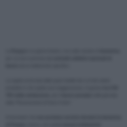
La
Pasqua
è un giorno festivo, ma cade sempre di
domenica
,
per cui non è previsto dai
contratti collettivi nazionali di
lavoro
alcun trattamento specifico.
La regola osservata dalla quasi totalità dei ccnl dei settori
produttivi è che spetta una maggiorazione, in genere
tra il 50-
70% della retribuzione
, per il
lavoro prestato
nella giornata
della “Resurrezione di Gesù Cristo”.
Ai lavoratori che
non prestano servizio durante la domenica
di Pasqua
, invece, non spetta
nessun trattamento