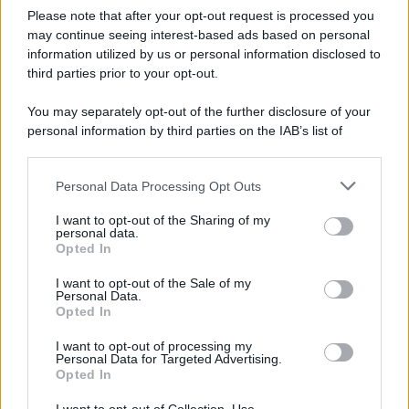
Please note that after your opt-out request is processed you
may continue seeing interest-based ads based on personal
Ti Ammali Durante le Ferie? Ecco Cosa
information utilized by us or personal information disclosed to
Succede ai Giorni di Vacanza e alla Busta
third parties prior to your opt-out.
Paga
8 Agosto 2026
Evidenza
You may separately opt-out of the further disclosure of your
personal information by third parties on the IAB’s list of
downstream participants.
Categorie
Personal Data Processing Opt Outs
This information may also be disclosed by us to third parties
on the IAB’s List of Downstream Participants that may further
Evidenza
20726
I want to opt-out of the Sharing of my
disclose it to other third parties.
personal data.
Lavoro & Diritti
14931
Opted In
Cronaca sindacale
8053
Politica
5140
I want to opt-out of the Sale of my
Scuola & Formazione
3015
Personal Data.
Opted In
Economia & Lavoro
1125
Fisco & Tasse
533
I want to opt-out of processing my
Senza categoria
371
Personal Data for Targeted Advertising.
Opted In