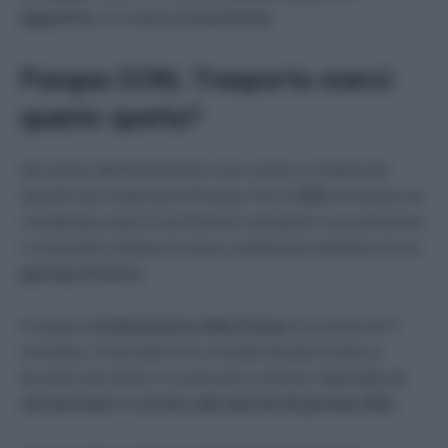
aggiuntivo.
C’è tuttavia
un’eccezione
.
Pasqua CCNL Trasporto merci:
quanto spetta?
Nel settore dell’Autotrasporto merci esiste un trattamento
specifico per la giornata di Pasqua. Fino al
2011
la Pasqua era
considerata al pari di una festività coincidente con la domenica
e ai lavoratori spettava lo stesso trattamento retributivo di una
giornata di lavoro
.
A seguito dell’
eliminazione della Pasqua
(ma anche del 4
novembre, Festa delle Forze armate) dai giorni festivi ai
lavoratori del settore è riconosciuto un Bonus Stipendiale
ai
soli lavoratori in servizio alla data del 26 gennaio 2011.