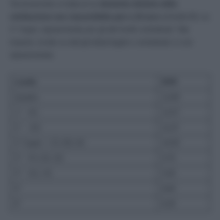
Tecnicamente si tratta di un
elemento distinto della
retribuzione non riassorbibile pari a 10 euro
al livello B3, ex
3° Super, riparametrato per gli altri livelli contrattuali. Tale
importo, incide su tutti gli istituti legali e contrattuali, è così
riparametrato:
Livello
EDR
Quadro
12,89
1° – D1
12,07
2° – D2
11,07
3° Super – C3, B3, A3
10,00
3° – F2, E2, D2
9,75
4° – G1, H1
9,26
5°
8,84
6°
8,26