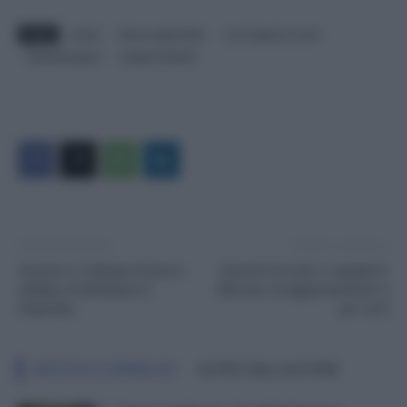
TAGS
autisti
Bonus stipendiale
ccnl trasporto merci
festività pasqua
pasqua festività
Articolo precedente
Articolo successivo
Annunci e Colloqui di lavoro:
Docenti di ruolo o supplenti:
obbligo di dichiarare lo
500 euro di aggiornamento è
Stipendio
per tutti
ARTICOLI CORRELATI
ALTRO DALL'AUTORE