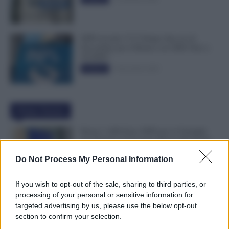
INPS ricorda “C’è Tempo fino al 14
Novembre per il Bonus con ISEE Fino a
50.000€”
5 Novembre 2025
Evidenza
Ultime Notizie
Bonus 1.000 Euro INPS per le Famiglie
per Sempre: il Governo Pensa alla Svolta
nella Manovra 2027
Do Not Process My Personal Information
9 Agosto 2026
Evidenza
If you wish to opt-out of the sale, sharing to third parties, or
Carta Dedicata a Te, Più Facile Avere i 500
processing of your personal or sensitive information for
Euro Per Chi Ha Questi Requisiti ad
targeted advertising by us, please use the below opt-out
Agosto
section to confirm your selection.
9 Agosto 2026
Evidenza