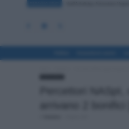
NoiPA Anticipa, Emissione Urgente i
Posizioni Economiche ATA: 2 Anni 
BREAKING NEWS
Politica
Economia & Lavoro
La
Home
Evidenza
Percettori NASpI, oggi 24 agosto a
Lavoro & Diritti
Percettori NASpI,
arrivano 2 bonific
Di
Redazione
-
24 Agosto 2023