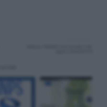
Articolo successivo
Rimborso 730/2023, nuovi accrediti a fine
agosto: la Data [FOTO]
'AUTORE