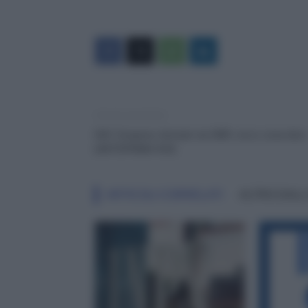
Articolo precedente
RdC Sospeso domani via SMS: ecco cosa dice
[ANTEPRIMA RAI]
ARTICOLI CORRELATI
ALTRO DALL