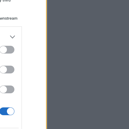
 third
Downstream