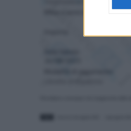
Ricordiamo comunque che il pagamento delle d
TAGS
bonus ex renzi agosto 2023
naspi agosto 202