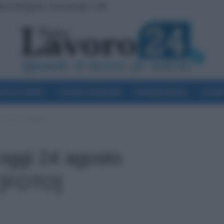
l 10 Agosto. Comunicato n. 68
di Arretrati
voro & Diritti
Cronaca Sindacale
Giurisprudenza
Scuol
rrivano 2 bonifici
 oggi 24 agosto
i [FOTO]