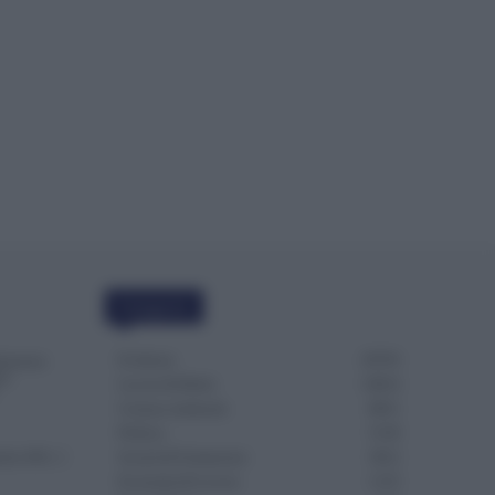
Categorie
Evidenza
20703
missione
to.
Lavoro & Diritti
14914
Cronaca sindacale
8051
Politica
5139
che ATA: 2
Scuola & Formazione
3012
Economia & Lavoro
1125