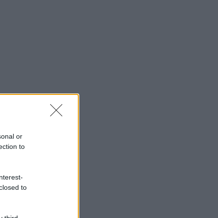
sonal or
ection to
nterest-
closed to