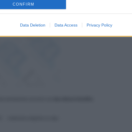
CONFIRM
Data Deletion
Data Access
Privacy Policy
ue prestazione avverrà con
due diversi bonifici.
3
trattamento integrativo su naspi