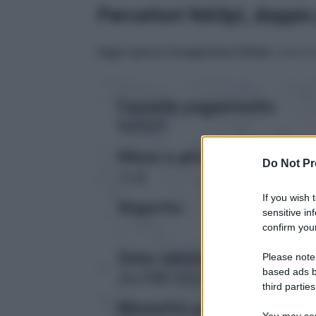
Percettori NASpI, doppio
Oggi è giorno di pagamento NASpI
, come si 
Do Not Pr
If you wish 
sensitive in
confirm your
Please note
based ads b
third parties