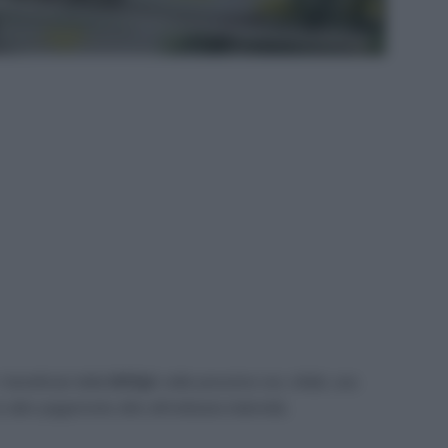
i beneficiari della
NASpI
: nelle prossime ore, infatti, una
n altro pagamento oltre all’ordinaria indennità.