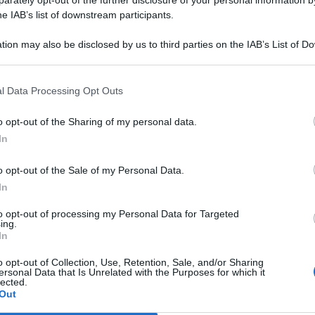
rately opt-out of the further disclosure of your personal information by
he IAB’s list of downstream participants.
tion may also be disclosed by us to third parties on the IAB’s List of 
 that may further disclose it to other third parties.
nno fatto
richiesta di NASpI per la prima volta
tra l’1 e il
 fine agosto e l’altra metà la rimanda a settembre. Da
l Data Processing Opt Outs
o opt-out of the Sharing of my personal data.
In
e oggi potrebbe arrivare anche un altro pagamento. Si tratta
l
Fascicolo Previdenziale
compare con la dicitura
o opt-out of the Sale of my Personal Data.
 titolari di NASpI (anche di DIS-COLL e disoccupazione
In
o tra gli 8.145 e i 15 mila euro annui.
to opt-out of processing my Personal Data for Targeted
ing.
tri lo ricevono direttamente da INPS. Magari oggi, se la
data
In
che segue:
o opt-out of Collection, Use, Retention, Sale, and/or Sharing
ersonal Data that Is Unrelated with the Purposes for which it
lected.
Out