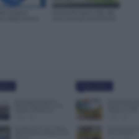
ario 30 agosto:
Bonus Ex Renzi agosto 2023, 100€
ico, NASpI, Bonus Ex
anche a fine mese: perchè? [FOTO]
polari
Ultime Notizie
Busta paga dipendenti di
NoiPA Anticipa, E
Palazzo Chigi, Il Sole 24 Ore:
Urgente il 10 Agos
aumento da 9.500 euro
Comunicato n. 68
9 Marzo 2022
7 Agosto 2026
Invalidità Civile: dal 1° Marzo
Posizioni Economi
2026 Cambiano le Regole in 40
Anni di Arretrati
Province