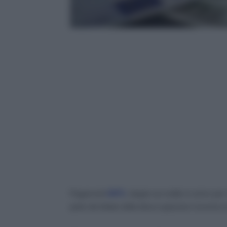
Pagamenti
INPS
, doppio accredito in arrivo per 
parte dei titolari della disoccupazione riceverà u