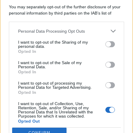
8 Agosto 2026
Evidenza
You may separately opt-out of the further disclosure of your
personal information by third parties on the IAB’s list of
downstream participants.
Categorie
Personal Data Processing Opt Outs
This information may also be disclosed by us to third parties
on the IAB’s List of Downstream Participants that may further
Evidenza
20726
I want to opt-out of the Sharing of my
disclose it to other third parties.
personal data.
Lavoro & Diritti
14931
Opted In
Cronaca sindacale
8053
Politica
5140
I want to opt-out of the Sale of my
Scuola & Formazione
3015
Personal Data.
Opted In
Economia & Lavoro
1125
Fisco & Tasse
533
I want to opt-out of processing my
Senza categoria
371
Personal Data for Targeted Advertising.
Opted In
I want to opt-out of Collection, Use,
Retention, Sale, and/or Sharing of my
TuttoLavoro24.it Testata giornalistica registrata presso il Tribunale di
Personal Data that Is Unrelated with the
Roma al n. 97/2020 del 25 settembre 2020 - Aut. ROC n. 39028
Purposes for which it was collected.
Opted Out
Editore:
Nevera Editore s.r.l.
via Tiburtina, 5 - 00185 Roma
Direttore Responsabile: Alessandra Decini
CONFIRM
redazione:
redazione@tuttolavoro24.it