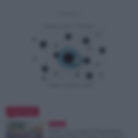
- Advertisement -
Editor Picks
Evidenza
NoiPA, 10 e 11 Agosto Due Emissioni
Decisive: Prima l’Urgente, Poi il Nuovo