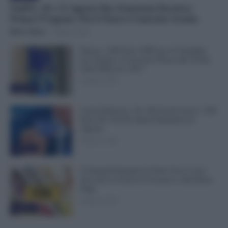
NoiPA, 10 e 11 Agosto Due Emissioni Decisive:
Prima l’Urgente, Poi il Nuovo Contratto Scuola
Mirco Telaro
-
9 Agosto 2026
Bonus 1.000 Euro INPS per le Famiglie
per Sempre: il Governo Pensa alla Svolta
nella Manovra 2027
9 Agosto 2026
Evidenza
Carta Dedicata a Te, Più Facile Avere i 500
Euro Per Chi Ha Questi Requisiti ad
Agosto
9 Agosto 2026
Evidenza
Ti Ammali Durante le Ferie? Ecco Cosa
Succede ai Giorni di Vacanza e alla Busta
Paga
8 Agosto 2026
Evidenza