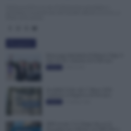
TuttoLavoro24.it è un sito di informazione giornalistica e
specialistica sui grandi temi dell’attualità attinenti al Lavoro, ai
Diritti, all’Economia.
Più popolari
Busta paga dipendenti di Palazzo Chigi, Il
Sole 24 Ore: aumento da 9.500 euro
9 Marzo 2022
Evidenza
Invalidità Civile: dal 1° Marzo 2026
Cambiano le Regole in 40 Province
13 Febbraio 2026
Evidenza
INPS ricorda “C’è Tempo fino al 14
Novembre per il Bonus con ISEE Fino a