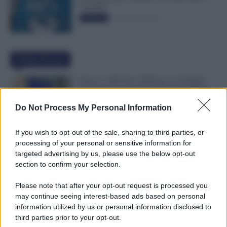
50.000€”
5 Novembre 2025
Evidenza
Ultime Notizie
Bonus 1.000 Euro INPS per le Famiglie
per Sempre: il Governo Pensa alla Svolta
nella Manovra 2027
Do Not Process My Personal Information
9 Agosto 2026
Evidenza
If you wish to opt-out of the sale, sharing to third parties, or
Carta Dedicata a Te, Più Facile Avere i 500
processing of your personal or sensitive information for
Euro Per Chi Ha Questi Requisiti ad
targeted advertising by us, please use the below opt-out
Agosto
section to confirm your selection.
9 Agosto 2026
Evidenza
Please note that after your opt-out request is processed you
may continue seeing interest-based ads based on personal
Ti Ammali Durante le Ferie? Ecco Cosa
information utilized by us or personal information disclosed to
Succede ai Giorni di Vacanza e alla Busta
third parties prior to your opt-out.
Paga