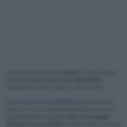
Arrivano le istruzioni operative
dell’Inps
per il bonus giovani
introdotto dall’
articolo 2 del decreto legge 62/2026
, il
cosiddetto “decreto primo maggio” (o decreto lavoro).
Con la
circolare n. 55 del 14/5/2026
, l’Istituto ha definito le
regole per l’esonero contributivo destinato alle assunzioni a
tempo indeterminato di lavoratori
under 35 svantaggiati
effettuate nel corso del 2026
. Al momento, però, la procedura