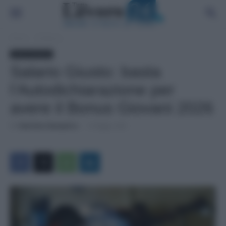
L
24
24
a
v
oro
T
utto
.IT
Quando  il  lavo
r
o  fa  notizia
Home
Evidenza
Lavoro & Diritti
Salario Giusto: basta
l’Autodichiarazione per
avere il Bonus Giovani 2026
Di
Valentina Giampietro
-
15 Maggio 2026