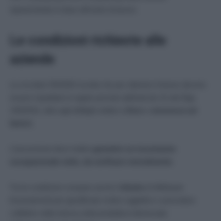
riparametrato in base all’orario di lavoro.
Le condizioni richieste alle
aziende
La circolare 55/2026 ricorda che per ottenere il bonus devono
essere rispettate le regole previste dall’articolo 31 del Dlgs
150/2015, oltre agli obblighi relativi a
Durc
e
sicurezza sul
lavoro.
L’assunzione deve inoltre
garantire un incremento
occupazionale netto, da verificare mensilmente.
Tra le condizioni compare anche il
divieto
di effettuare
licenziamenti per giustificato motivo oggettivo o procedure
collettive nella stessa unità produttiva interessata