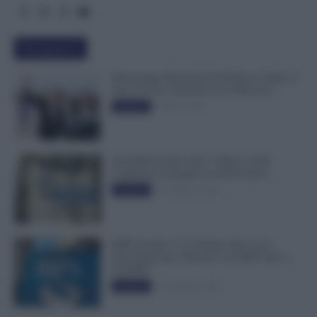
Più popolari
Busta paga dipendenti di Palazzo Chigi, Il
Sole 24 Ore: aumento da 9.500 euro
9 Marzo 2022
Evidenza
Invalidità Civile: dal 1° Marzo 2026
Cambiano le Regole in 40 Province
13 Febbraio 2026
Evidenza
INPS ricorda “C’è Tempo fino al 14
Novembre per il Bonus con ISEE Fino a
50.000€”
5 Novembre 2025
Evidenza