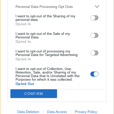
Categorie
Personal Data Processing Opt Outs
This information may also be disclosed by us to third parties
on the IAB’s List of Downstream Participants that may further
Evidenza
20723
I want to opt-out of the Sharing of my
disclose it to other third parties.
personal data.
Lavoro & Diritti
14928
Opted In
Cronaca sindacale
8053
Politica
5140
I want to opt-out of the Sale of my
Scuola & Formazione
3015
Personal Data.
Opted In
Economia & Lavoro
1125
Fisco & Tasse
533
I want to opt-out of processing my
Senza categoria
371
Personal Data for Targeted Advertising.
Opted In
I want to opt-out of Collection, Use,
Retention, Sale, and/or Sharing of my
TuttoLavoro24.it Testata giornalistica registrata presso il Tribunale di
Personal Data that Is Unrelated with the
Roma al n. 97/2020 del 25 settembre 2020 - Aut. ROC n. 39028
Purposes for which it was collected.
Opted Out
Editore:
Nevera Editore s.r.l.
via Tiburtina, 5 - 00185 Roma
Direttore Responsabile: Alessandra Decini
CONFIRM
redazione:
redazione@tuttolavoro24.it
pubblicità:
advertising@tuttolavoro24.it
Powered by
inNUbes s.r.l.
Copyright © 2024 Nevera Editore s.r.l. - "Photo
Credits: L'editore ha i diritti di utilizzo delle immagini presenti sul sito"
Data Deletion
Data Access
Privacy Policy