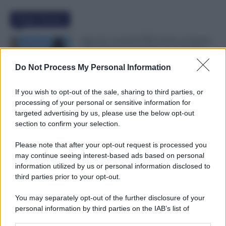
Ultime Notizie
Agricoli, Controlli INPS Anche ad Agosto
e Settembre: Cosa Cambia per Aziende e
Lavoratori
Do Not Process My Personal Information
8 Agosto 2026
Evidenza
If you wish to opt-out of the sale, sharing to third parties, or
Emissione Speciale Arretrati Visibile su
processing of your personal or sensitive information for
NoiPA: Ci Sono gli Importi Netti. Ecco il
targeted advertising by us, please use the below opt-out
Dettaglio
section to confirm your selection.
8 Agosto 2026
Evidenza
Please note that after your opt-out request is processed you
may continue seeing interest-based ads based on personal
Colf e Badanti, in Malattia Conservi il
information utilized by us or personal information disclosed to
Posto Fino a 270 Giorni: Cosa Prevede il
third parties prior to your opt-out.
Nuovo CCNL
8 Agosto 2026
Evidenza
You may separately opt-out of the further disclosure of your
personal information by third parties on the IAB’s list of
downstream participants.