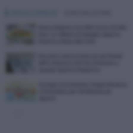
ARTICOLI CORRELATI
ALTRO DALL'AUTORE
Bonus Bollette Con ISEE Sotto 25.000
Euro: 4,7 Milioni di Famiglie, Importo
Diverso in Base alla Città
Riscatto Laurea Gratis per gli Statali:
INPS Chiarisce Chi Può Ottenerlo e
Quando Spetta il Rimborso
Assegno di Inclusione, Doppia Ricarica
a Settembre per Chi Rinnova ad
Agosto