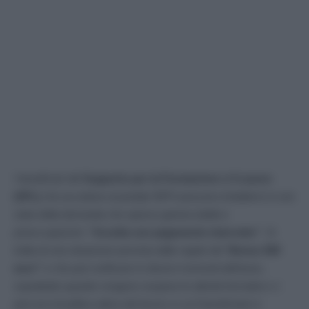
I beneficiari del
Supporto per la Formazione e il Lavoro
(SFL)
che accedono al portale INPS possono imbattersi in uno
stato della domanda che spesso genera dubbi e
preoccupazioni:
“Accolta con pagamento interrotto”
. Si
tratta di una situazione prevista dalle regole del “
Bonus 500
euro”
e che può verificarsi in diversi momenti dell’anno,
soprattutto quando vengono sospese le attività formative o i
percorsi di politica attiva del lavoro a cui il beneficiario è