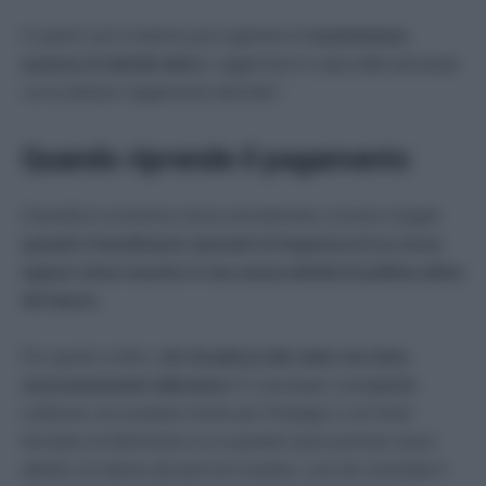
In questi casi il sistema può registrare la
momentanea
assenza di attività attive
e aggiornare lo stato della domanda
con la dicitura “pagamento interrotto”.
Quando riprende il pagamento
Il beneficio economico torna normalmente a essere erogato
quando il beneficiario riprende la frequenza di un corso
oppure viene inserito in una nuova attività di politica attiva
del lavoro.
Per questo motivo,
chi visualizza tale stato non deve
necessariamente allarmarsi.
È comunque consigliabile
verificare con il proprio Centro per l’Impiego o con l’ente
formativo di riferimento se (e quando) siano previste nuove
attività o la ripresa dei percorsi sospesi, così da consentire il