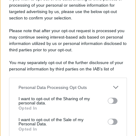
Buste Paga, i Dipendenti Guadagnano 78
processing of your personal or sensitive information for
Volte in Meno di un Dirigente. Cresce il
targeted advertising by us, please use the below opt-out
Divario nelle Grandi Aziende
section to confirm your selection.
9 Agosto 2026
Economia & Lavoro
Please note that after your opt-out request is processed you
may continue seeing interest-based ads based on personal
Bonus Bollette Con ISEE Sotto 25.000
information utilized by us or personal information disclosed to
Euro: 4,7 Milioni di Famiglie, Importo
third parties prior to your opt-out.
Diverso in Base alla Città
9 Agosto 2026
Evidenza
You may separately opt-out of the further disclosure of your
personal information by third parties on the IAB’s list of
downstream participants.
Categorie
Personal Data Processing Opt Outs
This information may also be disclosed by us to third parties
on the IAB’s List of Downstream Participants that may further
Evidenza
20735
I want to opt-out of the Sharing of my
disclose it to other third parties.
personal data.
Lavoro & Diritti
14938
Opted In
Cronaca sindacale
8053
Politica
5140
I want to opt-out of the Sale of my
Scuola & Formazione
3016
Personal Data.
Opted In
Economia & Lavoro
1126