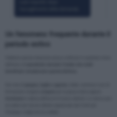
Un fenomeno frequente durante il
periodo estivo
Sebbene questa situazione possa verificarsi in qualsiasi mese
dell’anno,
è soprattutto durante l’estate che molti
beneficiari visualizzano questa dicitura.
Nei mesi di
giugno, luglio e agosto,
infatti, numerosi corsi di
formazione vengono
sospesi
per la pausa estiva oppure
terminano
in attesa dell’avvio di nuove edizioni. Lo stesso può
accadere per alcune attività organizzate dai Centri per
l’Impiego o dagli enti accreditati.