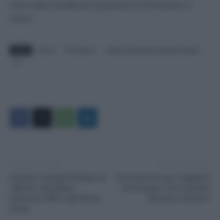
riavvio delle mensilità del Supporto per la Formazione e il
Lavoro.
TAGS
bonus
formazione
istituto nazionale previdenza sociale
sfl
Articolo precedente
Articolo successivo
Pensioni: Assegni Più Bassi di
Carta Docente per i Supplenti
248 Euro Ogni Mese.
al 30 Giugno: Entro Quando
L’Annuncio INPS sulle Nuove
Spendere il Bonus?
Uscite