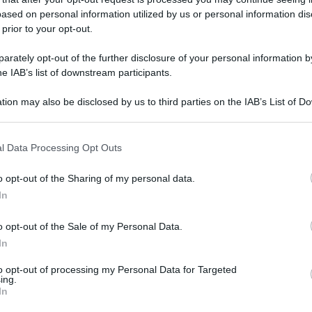
ia erano partiti dal sud Italia verso il nord in cerca di lavoro, qualche
ased on personal information utilized by us or personal information dis
 prior to your opt-out.
rately opt-out of the further disclosure of your personal information by
he IAB’s list of downstream participants.
lina
tion may also be disclosed by us to third parties on the IAB’s List of 
Redazione
-
3 Aprile 2022
i Proietti" Roma
 that may further disclose it to other third parties.
e si era appena svegliata quella mattina, il sole non si era ancora
l Data Processing Opt Outs
o opt-out of the Sharing of my personal data.
In
a guerra
o opt-out of the Sale of my Personal Data.
In
Redazione
-
3 Aprile 2022
i Proietti" Roma
i altri e Giuseppe, un giovane di diciotto anni, stava andando a
to opt-out of processing my Personal Data for Targeted
ing.
In