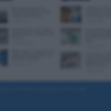
Busta paga dipendenti di
Cambiano i Turni d
Palazzo Chigi, Il Sole 24 Ore:
Lavoratori Over 60
aumento da 9.500 euro
CCNL Settore Sani
9 Marzo 2022
7 Agosto 2026
Invalidità Civile: dal 1° Marzo
Bonus 100 Euro, S
2026 Cambiano le Regole in 40
del Pagamento INP
Province
Attenzione Anche a
Paga
13 Febbraio 2026
7 Agosto 2026
INPS ricorda “C’è Tempo fino al
Comunicato n. 69 
14 Novembre per il Bonus con
Emissione Speciale
ISEE Fino a 50.000€”
Pagamenti in Arriv
5 Novembre 2025
Vigili del Fuoco
7 Agosto 2026
e di Roma al n. 97/2020 del 25 settembre 2020 - Aut. ROC n. 39028