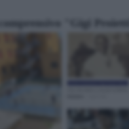
o comprensivo "Gigi Proiet
Istituto comprensivo "Gigi Proietti" Roma
Una vita intera a cercare la libertà
Redazione
-
3 Aprile 2022