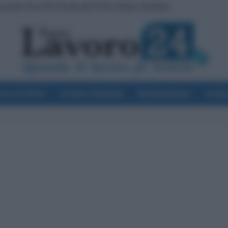
oratori Over 60: Novità dal CCNL Settore Sanitario
 del Pagamento INPS di Agosto: Attenzione Anche alla Busta Paga
voro & Diritti
Cronaca Sindacale
Giurisprudenza
Scuol