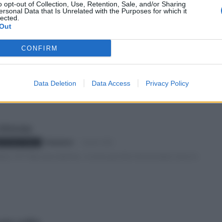
o opt-out of Collection, Use, Retention, Sale, and/or Sharing
ersonal Data that Is Unrelated with the Purposes for which it
lected.
Out
 un migrante
Redazione
-
3 Aprile 2022
CONFIRM
i Proietti" Roma
minava verso la fabbrica dove lavoravano il fratello e il padre. Giunto
Data Deletion
Data Access
Privacy Policy
trincea
Redazione
-
3 Aprile 2022
i Proietti" Roma
bre 1917 Mia cara mamma, vi scrivo per dirvi che sto bene. Sono in