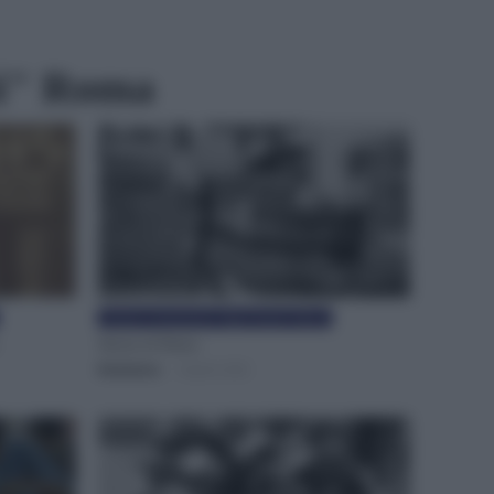
ti" Roma
Istituto comprensivo "Gigi Proietti" Roma
Storia di Pietro
Redazione
-
3 Aprile 2022