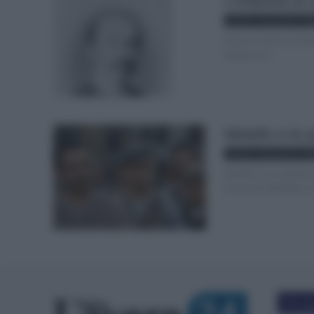
L’infanzia di 
Istituto comprensivo "Gig
Erano le sette di matt
Giolitti che...
Metello e le 
Istituto comprensivo "Gig
Metello è un adolesce
lavorare nell’edilizia
T
utto
Più po