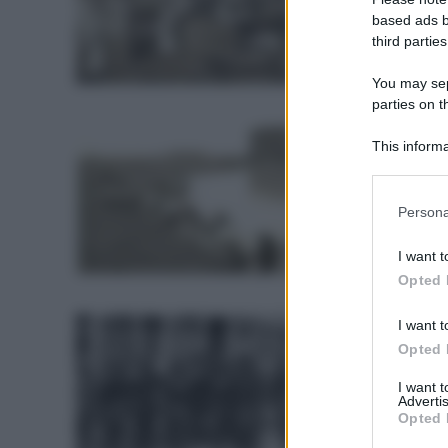
Cecilia e la sua famigl
based ads b
anno...
third parties
You may sepa
parties on t
Agnese e Ade
This informa
Istituto comprensivo "Gig
Participants
Era l’anno 1901, Agnes
Persona
levato, era piovuto...
I want t
Opted 
Giuseppe e l
I want t
Opted 
Istituto comprensivo "Gig
Era un giorno come gl
I want 
Advertis
lavorare in fabbrica,...
Opted 