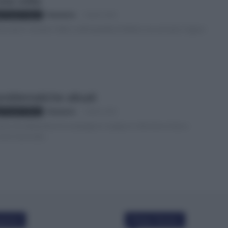
una volta
Redazione
-
3 Aprile 2022
i Proietti" Roma
ina del 27 ottobre 1842 e nell’ospedale di Milano era arrivato il signor
problematiche attuali
Redazione
-
3 Aprile 2022
i Proietti" Roma
nte che abbandona la campagna e scappa in città dove inizia a
 come manovale...
polari
Ultime Notizie