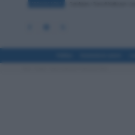
Cambiano i Turni di Notte per i Lav
Bonus 100 Euro, Spunta la Data
BREAKING NEWS
Politica
Economia & Lavoro
La
Home
Progetti
Istituto comprensivo "Gigi Proietti" Roma