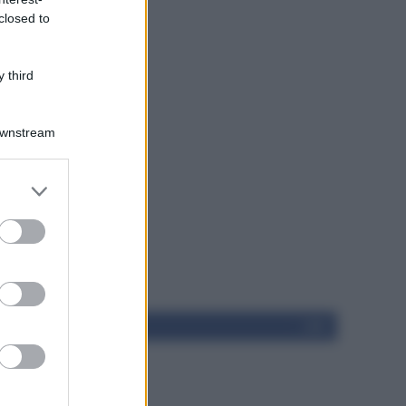
closed to
 third
Downstream
10,463
Fans
LIKE