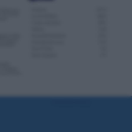
Evidenza
20712
i Notte per i
: Novità dal
Lavoro & Diritti
14921
tario
Cronaca sindacale
8051
Politica
5140
punta la Data
Scuola & Formazione
3013
S di Agosto:
Economia & Lavoro
1125
lla Busta
Fisco & Tasse
533
Senza categoria
371
NoiPA:
 18 Agosto.
o per Scuola e
Preferenze Privacy