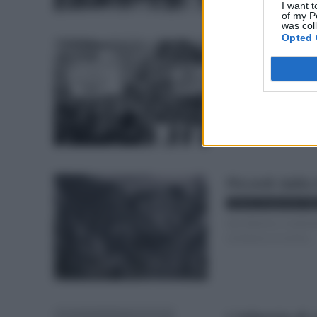
I want t
of my P
was col
Opted 
Il destino di
Istituto comprensivo "Gig
Quella sera Paolo cam
lì, incontrò il papà,...
Ricordi dalla 
Istituto comprensivo "Gig
San Martino, 6 settem
un bosco e vi scrivo...