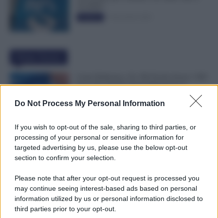
50.000€”
5 Novembre 2025
Evidenza
Ultime Notizie
Carta Dedicata a Te, Più Facile Avere i 500
Euro Per Chi Ha Questi Requisiti ad
Agosto
Do Not Process My Personal Information
9 Agosto 2026
Evidenza
If you wish to opt-out of the sale, sharing to third parties, or
Ti Ammali Durante le Ferie? Ecco Cosa
processing of your personal or sensitive information for
Succede ai Giorni di Vacanza e alla Busta
targeted advertising by us, please use the below opt-out
Paga
section to confirm your selection.
8 Agosto 2026
Evidenza
Please note that after your opt-out request is processed you
may continue seeing interest-based ads based on personal
Agricoli, Controlli INPS Anche ad Agosto
information utilized by us or personal information disclosed to
e Settembre: Cosa Cambia per Aziende e
third parties prior to your opt-out.
Lavoratori