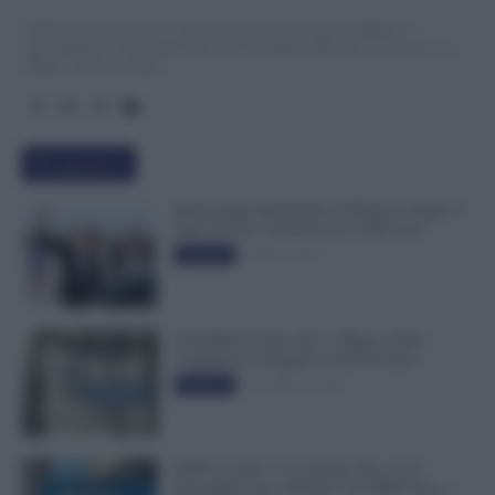
TuttoLavoro24.it è un sito di informazione giornalistica e
specialistica sui grandi temi dell’attualità attinenti al Lavoro, ai
Diritti, all’Economia.
Più popolari
Busta paga dipendenti di Palazzo Chigi, Il
Sole 24 Ore: aumento da 9.500 euro
9 Marzo 2022
Evidenza
Invalidità Civile: dal 1° Marzo 2026
Cambiano le Regole in 40 Province
13 Febbraio 2026
Evidenza
INPS ricorda “C’è Tempo fino al 14
Novembre per il Bonus con ISEE Fino a