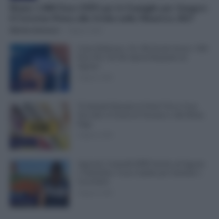
Bonus 1.000 Euro INPS per le Famiglie per Sempre:
il Governo Pensa alla Svolta nella Manovra 2027
Michele Antenucci
-
9 Agosto 2026
Carta Dedicata a Te, Più Facile Avere i 500
Euro Per Chi Ha Questi Requisiti ad
Agosto
9 Agosto 2026
Evidenza
Ti Ammali Durante le Ferie? Ecco Cosa
Succede ai Giorni di Vacanza e alla Busta
Paga
8 Agosto 2026
Evidenza
Agricoli, Controlli INPS Anche ad Agosto
e Settembre: Cosa Cambia per Aziende e
Lavoratori
8 Agosto 2026
Evidenza