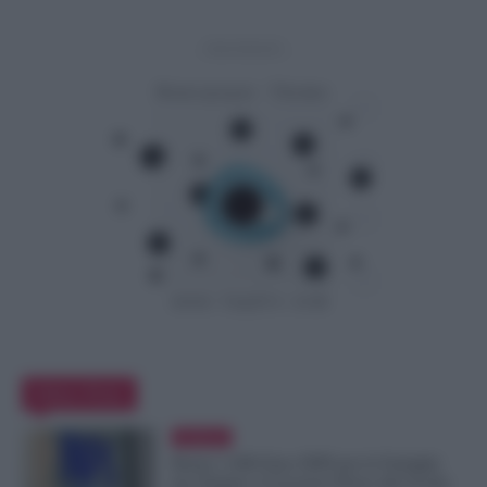
- Advertisement -
Editor Picks
Evidenza
Bonus 1.000 Euro INPS per le Famiglie
per Sempre: il Governo Pensa alla Svolta