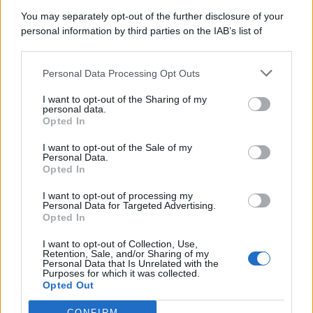
8 Agosto 2026
Evidenza
You may separately opt-out of the further disclosure of your
personal information by third parties on the IAB’s list of
downstream participants.
Categorie
Personal Data Processing Opt Outs
This information may also be disclosed by us to third parties
on the IAB’s List of Downstream Participants that may further
Evidenza
20725
I want to opt-out of the Sharing of my
disclose it to other third parties.
personal data.
Lavoro & Diritti
14930
Opted In
Cronaca sindacale
8053
Politica
5140
I want to opt-out of the Sale of my
Scuola & Formazione
3015
Personal Data.
Opted In
Economia & Lavoro
1125
Fisco & Tasse
533
I want to opt-out of processing my
Senza categoria
371
Personal Data for Targeted Advertising.
Opted In
I want to opt-out of Collection, Use,
Retention, Sale, and/or Sharing of my
TuttoLavoro24.it Testata giornalistica registrata presso il Tribunale di
Personal Data that Is Unrelated with the
Roma al n. 97/2020 del 25 settembre 2020 - Aut. ROC n. 39028
Purposes for which it was collected.
Opted Out
Editore:
Nevera Editore s.r.l.
via Tiburtina, 5 - 00185 Roma
Direttore Responsabile: Alessandra Decini
CONFIRM
redazione:
redazione@tuttolavoro24.it