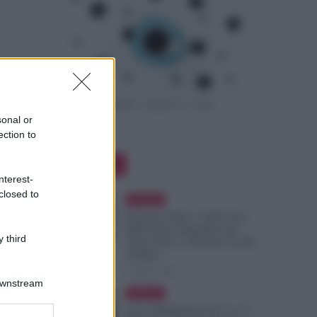
sonal or
ection to
Editor Picks
nterest-
closed to
Evidenza
Pensioni Sotto i 1.000 euro,
ISEE Entro Settembre per
 third
Avere Fino a 350 Euro in Più
al Mese
7 Agosto 2026
Downstream
Evidenza
Leva Obbligatoria da 2 a 12