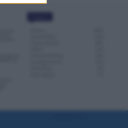
Categorie
Evidenza
20706
da 2 a 12
nte del
Lavoro & Diritti
14916
in Europa
Cronaca sindacale
8051
Politica
5140
gli Agricoli:
Scuola & Formazione
3012
ssibili con
Economia & Lavoro
1125
Fisco & Tasse
533
Senza categoria
371
o dal 1°
uali
re?
Preferenze Privacy