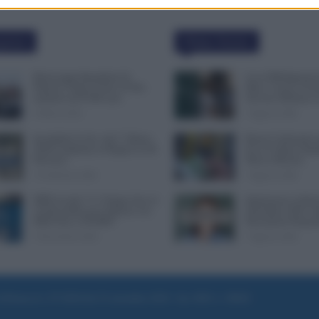
polari
Ultime Notizie
Busta paga dipendenti di
Leva Obbligatoria 
Palazzo Chigi, Il Sole 24 Ore:
Mesi: Cresce il Fro
aumento da 9.500 euro
Servizio Militare 
9 Marzo 2022
7 Agosto 2026
Invalidità Civile: dal 1° Marzo
Bonus Carburante a
2026 Cambiano le Regole in 40
Ecco le Spese Ammi
Province
Nuovo Decreto
13 Febbraio 2026
7 Agosto 2026
INPS ricorda “C’è Tempo fino al
Immissione in Ruol
14 Novembre per il Bonus con
Settembre 2026: Q
ISEE Fino a 50.000€”
Documenti Prepara
5 Novembre 2025
7 Agosto 2026
e di Roma al n. 97/2020 del 25 settembre 2020 - Aut. ROC n. 39028