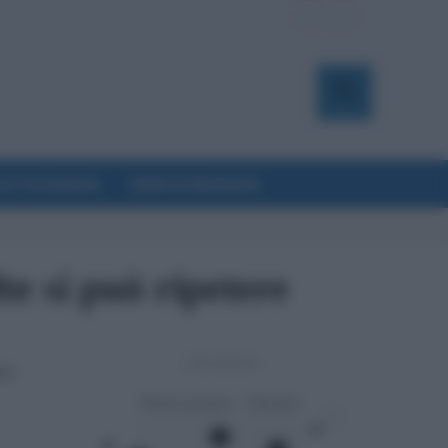
a & Formazione
Salute & Benessere
e si può ripetere
- Advertisement -
23: