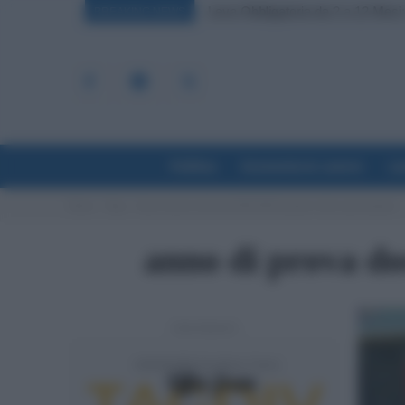
Leva Obbligatoria da 2 a 12 Mesi: 
BREAKING NEWS
Politica
Economia & Lavoro
La
Home
Tags
Anno di prova docenti 2022/2023 quante volte si può ripetere
anno di prova do
- Advertisement -