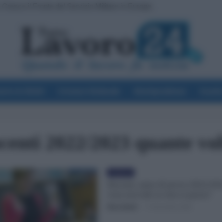
Cresce il Fronte del Servizio Militare in Europa
voro & Diritti
Cronaca Sindacale
Giurisprudenza
Scuol
centi 2022/2023 quante volt
Evidenza
Docenti, anno di prova 2022/20
cosa succede se non si passa?
Erica Zamò
-
11 Novembre 2022