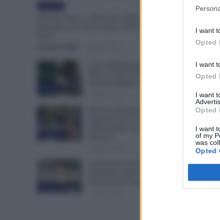
Evidenza
Persona
Pensioni Sotto i 1.000 euro, ISEE Entro
Settembre per Avere Fino a 350 Euro in Più al
I want t
Mese
Opted 
Veronica Cellai
-
7 Agosto 2026
I want t
Leva Obbligatoria da 2 a 12
Mesi: Cresce il Fronte del
Opted 
Servizio Militare in Europa
Evidenza
7 Agosto 2026
I want 
Advertis
Opted 
Bonus Carburante agli
Agricoli: Ecco le Spese
Ammissibili con Nuovo
I want t
Evidenza
of my P
Decreto
was col
7 Agosto 2026
Opted 
Immissione in Ruolo dal 1°
Settembre 2026: Quali
Documenti Preparare?
Evidenza
7 Agosto 2026