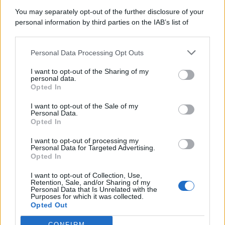
9 Agosto 2026
Economia & Lavoro
You may separately opt-out of the further disclosure of your
personal information by third parties on the IAB’s list of
downstream participants.
Categorie
Personal Data Processing Opt Outs
This information may also be disclosed by us to third parties
on the IAB’s List of Downstream Participants that may further
Evidenza
20736
I want to opt-out of the Sharing of my
disclose it to other third parties.
personal data.
Lavoro & Diritti
14939
Opted In
Cronaca sindacale
8053
Politica
5140
I want to opt-out of the Sale of my
Scuola & Formazione
3016
Personal Data.
Opted In
Economia & Lavoro
1126
Fisco & Tasse
533
I want to opt-out of processing my
Senza categoria
371
Personal Data for Targeted Advertising.
Opted In
I want to opt-out of Collection, Use,
Retention, Sale, and/or Sharing of my
TuttoLavoro24.it Testata giornalistica registrata presso il Tribunale di
Personal Data that Is Unrelated with the
Roma al n. 97/2020 del 25 settembre 2020 - Aut. ROC n. 39028
Purposes for which it was collected.
Opted Out
Editore:
Nevera Editore s.r.l.
via Tiburtina, 5 - 00185 Roma
Direttore Responsabile: Alessandra Decini
CONFIRM
redazione:
redazione@tuttolavoro24.it