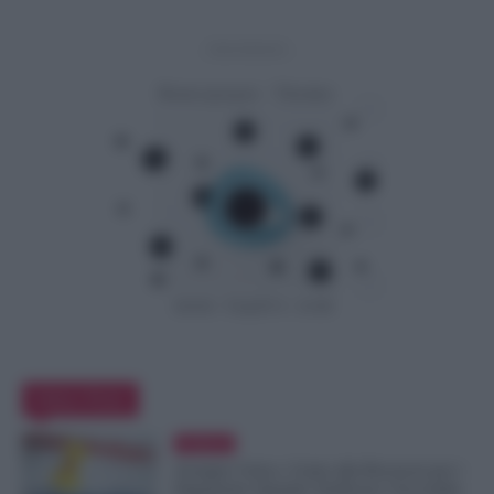
- Advertisement -
Editor Picks
Evidenza
Assegno Unico, Conto alla Rovescia per i
Pagamenti: Quando Verificare l’Accredito