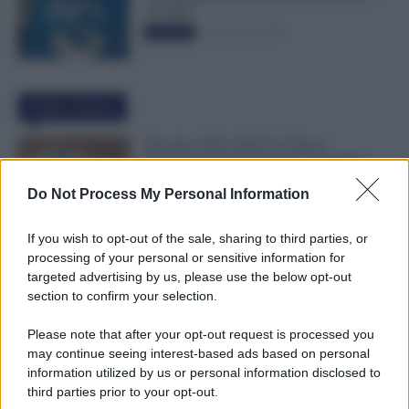
50.000€”
5 Novembre 2025
Evidenza
Ultime Notizie
Docenti e ATA, Qual è la Fascia
Stipendiale Corretta? Come Controllare
Anzianità, Scatti e Cedolino NoiPA
Do Not Process My Personal Information
10 Agosto 2026
Evidenza
If you wish to opt-out of the sale, sharing to third parties, or
Permessi Legge 104 Attaccati alle Ferie: si
processing of your personal or sensitive information for
Possono Usare per Allungare le Vacanze?
targeted advertising by us, please use the below opt-out
Ecco i Limiti
section to confirm your selection.
10 Agosto 2026
Evidenza
Please note that after your opt-out request is processed you
may continue seeing interest-based ads based on personal
Buste Paga, i Dipendenti Guadagnano 78
information utilized by us or personal information disclosed to
Volte in Meno di un Dirigente. Cresce il
third parties prior to your opt-out.
Divario nelle Grandi Aziende