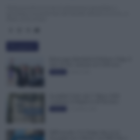
TuttoLavoro24.it è un sito di informazione giornalistica e
specialistica sui grandi temi dell’attualità attinenti al Lavoro, ai
Diritti, all’Economia.
Più popolari
Busta paga dipendenti di Palazzo Chigi, Il
Sole 24 Ore: aumento da 9.500 euro
9 Marzo 2022
Evidenza
Invalidità Civile: dal 1° Marzo 2026
Cambiano le Regole in 40 Province
13 Febbraio 2026
Evidenza
INPS ricorda “C’è Tempo fino al 14
Novembre per il Bonus con ISEE Fino a