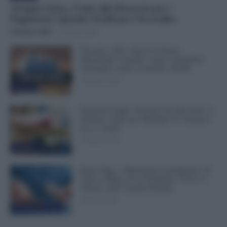
Assegno Unico, Conto alla Rovescia per i
Pagamenti: Quando Verificare l’Accredito
Veronica Cellai
-
10 Agosto 2026
Docenti e ATA, Qual è la Fascia
Stipendiale Corretta? Come Controllare
Anzianità, Scatti e Cedolino NoiPA
10 Agosto 2026
Evidenza
Permessi Legge 104 Attaccati alle Ferie: si
Possono Usare per Allungare le Vacanze?
Ecco i Limiti
10 Agosto 2026
Evidenza
Buste Paga, i Dipendenti Guadagnano 78
Volte in Meno di un Dirigente. Cresce il
Divario nelle Grandi Aziende
9 Agosto 2026
Economia & Lavoro