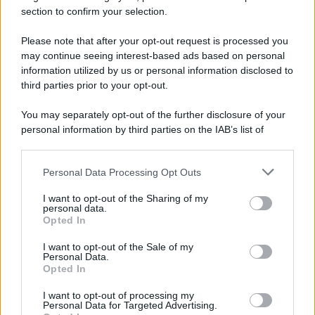
Dettaglio
section to confirm your selection.
8 Agosto 2026
Evidenza
Please note that after your opt-out request is processed you
may continue seeing interest-based ads based on personal
Colf e Badanti, in Malattia Conservi il
information utilized by us or personal information disclosed to
Posto Fino a 270 Giorni: Cosa Prevede il
third parties prior to your opt-out.
Nuovo CCNL
8 Agosto 2026
Evidenza
You may separately opt-out of the further disclosure of your
personal information by third parties on the IAB’s list of
downstream participants.
Categorie
Personal Data Processing Opt Outs
This information may also be disclosed by us to third parties
on the IAB’s List of Downstream Participants that may further
Evidenza
20723
I want to opt-out of the Sharing of my
disclose it to other third parties.
personal data.
Lavoro & Diritti
14928
Opted In
Cronaca sindacale
8053
Politica
5140
I want to opt-out of the Sale of my
Scuola & Formazione
3015
Personal Data.
Opted In
Economia & Lavoro
1125
Fisco & Tasse
533
I want to opt-out of processing my
Senza categoria
371
Personal Data for Targeted Advertising.