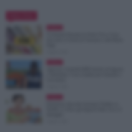
Editor Picks
Evidenza
Ti Ammali Durante le Ferie? Ecco Cosa
Succede ai Giorni di Vacanza e alla Busta
Paga
8 Agosto 2026
Evidenza
Agricoli, Controlli INPS Anche ad Agosto
e Settembre: Cosa Cambia per Aziende e
Lavoratori
8 Agosto 2026
Evidenza
Emissione Speciale Arretrati Visibile su
NoiPA: Ci Sono gli Importi Netti. Ecco il
Dettaglio
8 Agosto 2026