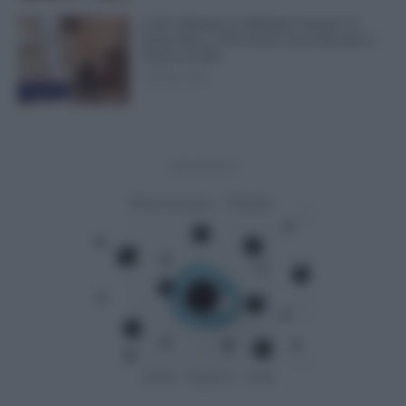
Colf e Badanti, in Malattia Conservi il
Posto Fino a 270 Giorni: Cosa Prevede il
Nuovo CCNL
8 Agosto 2026
Evidenza
- Advertisement -