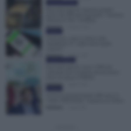
Cronache del lavoro
Braccianti agricoli, trasporto gratuito
grazie alla APP anti-Caporalato: “funziona,
adesioni al 70%” [VIDEO]
Redazione
-
20 Agosto 2021
Evidenza
Green pass: come si ottiene sullo
smartphone? E’ valido anche quello
cartaceo?
Redazione
-
7 Agosto 2021
Cronaca sindacale
Braccianti agricoli, nasce l’APP anti-
caporalato per il trasporto dei lavoratori:
lancio da agosto [VIDEO]
Redazione
-
1 Agosto 2021
Evidenza
Lavori occasionali tramite APP, arriva la
‘stretta’ INPS-INAIL: l’annuncio di Tridico
Redazione
-
1 Luglio 2021
- Advertisement -