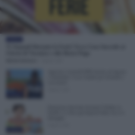
Evidenza
Ti Ammali Durante le Ferie? Ecco Cosa Succede ai
Giorni di Vacanza e alla Busta Paga
Michele Antenucci
-
8 Agosto 2026
Agricoli, Controlli INPS Anche ad Agosto
e Settembre: Cosa Cambia per Aziende e
Lavoratori
8 Agosto 2026
Evidenza
Emissione Speciale Arretrati Visibile su
NoiPA: Ci Sono gli Importi Netti. Ecco il
Dettaglio
8 Agosto 2026
Evidenza