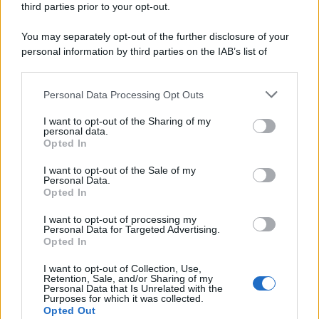
third parties prior to your opt-out.
alle Supplenze
6 Agosto 2026
Evidenza
You may separately opt-out of the further disclosure of your
personal information by third parties on the IAB’s list of
downstream participants.
Categorie
Personal Data Processing Opt Outs
This information may also be disclosed by us to third parties
on the IAB’s List of Downstream Participants that may further
Evidenza
20703
I want to opt-out of the Sharing of my
disclose it to other third parties.
personal data.
Lavoro & Diritti
14914
Opted In
Cronaca sindacale
8051
Politica
5139
I want to opt-out of the Sale of my
Scuola & Formazione
3012
Personal Data.
Opted In
Economia & Lavoro
1125
Fisco & Tasse
533
I want to opt-out of processing my
Senza categoria
371
Personal Data for Targeted Advertising.
Opted In
I want to opt-out of Collection, Use,
Retention, Sale, and/or Sharing of my
TuttoLavoro24.it Testata giornalistica registrata presso il Tribunale di
Personal Data that Is Unrelated with the
Roma al n. 97/2020 del 25 settembre 2020 - Aut. ROC n. 39028
Purposes for which it was collected.
Opted Out
Editore:
Nevera Editore s.r.l.
via Tiburtina, 5 - 00185 Roma