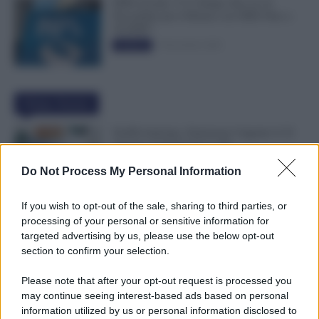
INPS ricorda “C’è Tempo fino al 14
Novembre per il Bonus con ISEE Fino a
50.000€”
5 Novembre 2025
Evidenza
Ultime Notizie
NoiPA Anticipa, Emissione Urgente il 10
Agosto. Comunicato n. 68
7 Agosto 2026
Evidenza
Do Not Process My Personal Information
If you wish to opt-out of the sale, sharing to third parties, or
Posizioni Economiche ATA: 2 Anni di
processing of your personal or sensitive information for
Arretrati
targeted advertising by us, please use the below opt-out
6 Agosto 2026
Evidenza
section to confirm your selection.
Please note that after your opt-out request is processed you
may continue seeing interest-based ads based on personal
Graduatorie ATA 24 Mesi Definitive, Cosa
information utilized by us or personal information disclosed to
Succede Dopo la Pubblicazione? Dai Ruoli