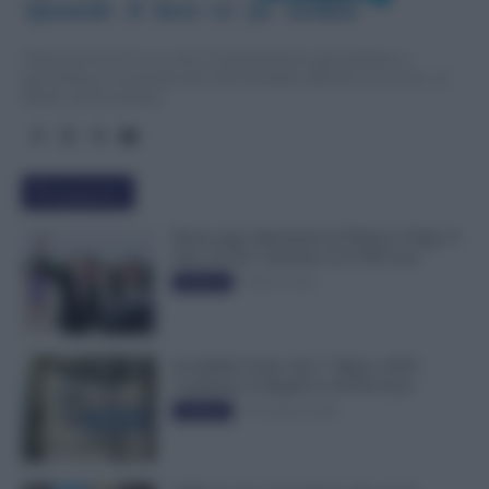
Quando  il  lavo
r
o  fa  notizia
TuttoLavoro24.it è un sito di informazione giornalistica e
specialistica sui grandi temi dell’attualità attinenti al Lavoro, ai
Diritti, all’Economia.
Più popolari
Busta paga dipendenti di Palazzo Chigi, Il
Sole 24 Ore: aumento da 9.500 euro
9 Marzo 2022
Evidenza
Invalidità Civile: dal 1° Marzo 2026
Cambiano le Regole in 40 Province
13 Febbraio 2026
Evidenza