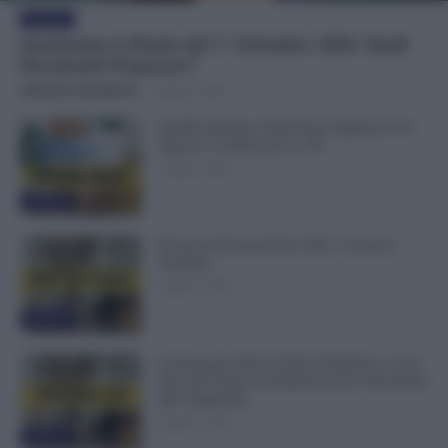
Evidenza
Immissione in Ruolo dal 1° Settembre 2026: Quali
Documenti Preparare?
Valentina Giampietro
-
7 Agosto 2026
NoiPA Anticipa, Emissione Urgente il 10
Agosto. Comunicato n. 68
7 Agosto 2026
Evidenza
Posizioni Economiche ATA: 2 Anni di
Arretrati
6 Agosto 2026
Evidenza
Graduatorie ATA 24 Mesi Definitive, Cosa
Succede Dopo la Pubblicazione? Dai Ruoli
alle Supplenze
6 Agosto 2026
Evidenza