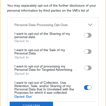
8 Agosto 2026
Evidenza
You may separately opt-out of the further disclosure of your
personal information by third parties on the IAB’s list of
downstream participants.
Categorie
Personal Data Processing Opt Outs
This information may also be disclosed by us to third parties
on the IAB’s List of Downstream Participants that may further
Evidenza
20726
I want to opt-out of the Sharing of my
disclose it to other third parties.
personal data.
Lavoro & Diritti
14931
Opted In
Cronaca sindacale
8053
Politica
5140
I want to opt-out of the Sale of my
Scuola & Formazione
3015
Personal Data.
Opted In
Economia & Lavoro
1125
Fisco & Tasse
533
I want to opt-out of processing my
Senza categoria
371
Personal Data for Targeted Advertising.
Opted In
I want to opt-out of Collection, Use,
Retention, Sale, and/or Sharing of my
TuttoLavoro24.it Testata giornalistica registrata presso il Tribunale di
Personal Data that Is Unrelated with the
Roma al n. 97/2020 del 25 settembre 2020 - Aut. ROC n. 39028
Purposes for which it was collected.
Opted Out
Editore:
Nevera Editore s.r.l.
via Tiburtina, 5 - 00185 Roma
Direttore Responsabile: Alessandra Decini
CONFIRM
redazione:
redazione@tuttolavoro24.it