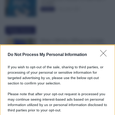
50.000€”
5 Novembre 2025
Evidenza
Ultime Notizie
Bonus 1.000 Euro INPS per le Famiglie
per Sempre: il Governo Pensa alla Svolta
nella Manovra 2027
Do Not Process My Personal Information
9 Agosto 2026
Evidenza
If you wish to opt-out of the sale, sharing to third parties, or
Carta Dedicata a Te, Più Facile Avere i 500
processing of your personal or sensitive information for
Euro Per Chi Ha Questi Requisiti ad
targeted advertising by us, please use the below opt-out
Agosto
section to confirm your selection.
9 Agosto 2026
Evidenza
Please note that after your opt-out request is processed you
may continue seeing interest-based ads based on personal
Ti Ammali Durante le Ferie? Ecco Cosa
information utilized by us or personal information disclosed to
Succede ai Giorni di Vacanza e alla Busta
third parties prior to your opt-out.
Paga