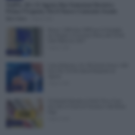
NoiPA, 10 e 11 Agosto Due Emissioni Decisive:
Prima l’Urgente, Poi il Nuovo Contratto Scuola
Mirco Telaro
-
9 Agosto 2026
Bonus 1.000 Euro INPS per le Famiglie
per Sempre: il Governo Pensa alla Svolta
nella Manovra 2027
9 Agosto 2026
Evidenza
Carta Dedicata a Te, Più Facile Avere i 500
Euro Per Chi Ha Questi Requisiti ad
Agosto
9 Agosto 2026
Evidenza
Ti Ammali Durante le Ferie? Ecco Cosa
Succede ai Giorni di Vacanza e alla Busta
Paga
8 Agosto 2026
Evidenza