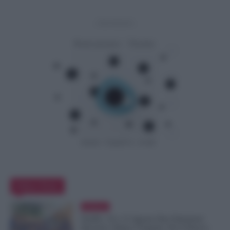
- Advertisement -
Editor Picks
Evidenza
NoiPA, 10 e 11 Agosto Due Emissioni
Decisive: Prima l’Urgente, Poi il Nuovo