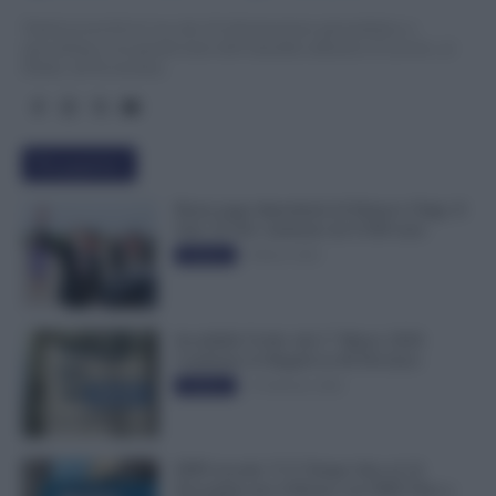
TuttoLavoro24.it è un sito di informazione giornalistica e
specialistica sui grandi temi dell’attualità attinenti al Lavoro, ai
Diritti, all’Economia.
Più popolari
Busta paga dipendenti di Palazzo Chigi, Il
Sole 24 Ore: aumento da 9.500 euro
9 Marzo 2022
Evidenza
Invalidità Civile: dal 1° Marzo 2026
Cambiano le Regole in 40 Province
13 Febbraio 2026
Evidenza
INPS ricorda “C’è Tempo fino al 14
Novembre per il Bonus con ISEE Fino a