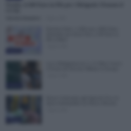
Scuola, 4.160 Euro in Più per i Dirigenti: Firmato il
CCNL
Valentina Giampietro
-
7 Agosto 2026
Pensioni Sotto i 1.000 euro, ISEE Entro
Settembre per Avere Fino a 350 Euro in
Più al Mese
7 Agosto 2026
Evidenza
Leva Obbligatoria da 2 a 12 Mesi: Cresce
il Fronte del Servizio Militare in Europa
7 Agosto 2026
Evidenza
Bonus Carburante agli Agricoli: Ecco le
Spese Ammissibili con Nuovo Decreto
7 Agosto 2026
Evidenza