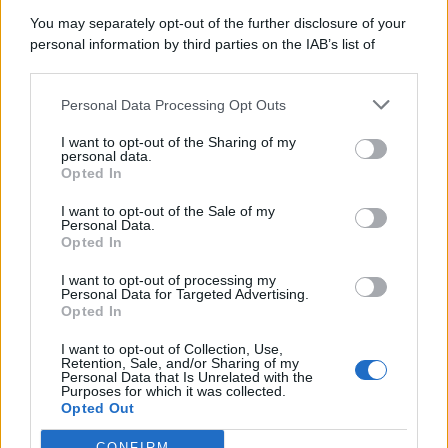
You may separately opt-out of the further disclosure of your
personal information by third parties on the IAB’s list of
downstream participants.
Categorie
Personal Data Processing Opt Outs
This information may also be disclosed by us to third parties
on the IAB’s List of Downstream Participants that may further
Evidenza
20707
I want to opt-out of the Sharing of my
disclose it to other third parties.
personal data.
Lavoro & Diritti
14917
Opted In
Cronaca sindacale
8051
Politica
5140
I want to opt-out of the Sale of my
Scuola & Formazione
3012
Personal Data.
Opted In
Economia & Lavoro
1125
Fisco & Tasse
533
I want to opt-out of processing my
Senza categoria
371
Personal Data for Targeted Advertising.
Opted In
I want to opt-out of Collection, Use,
Retention, Sale, and/or Sharing of my
TuttoLavoro24.it Testata giornalistica registrata presso il Tribunale di
Personal Data that Is Unrelated with the
Roma al n. 97/2020 del 25 settembre 2020 - Aut. ROC n. 39028
Purposes for which it was collected.
Opted Out
Editore:
Nevera Editore s.r.l.
via Tiburtina, 5 - 00185 Roma
Direttore Responsabile: Alessandra Decini
CONFIRM
redazione:
redazione@tuttolavoro24.it