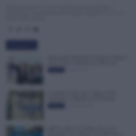
TuttoLavoro24.it è un sito di informazione giornalistica e
specialistica sui grandi temi dell’attualità attinenti al Lavoro, ai
Diritti, all’Economia.
Più popolari
Busta paga dipendenti di Palazzo Chigi, Il
Sole 24 Ore: aumento da 9.500 euro
9 Marzo 2022
Evidenza
Invalidità Civile: dal 1° Marzo 2026
Cambiano le Regole in 40 Province
13 Febbraio 2026
Evidenza
INPS ricorda “C’è Tempo fino al 14
Novembre per il Bonus con ISEE Fino a