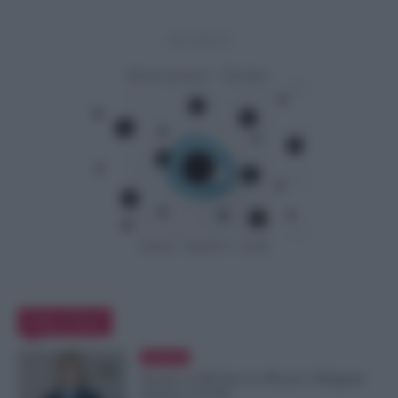
- Advertisement -
Editor Picks
Evidenza
Scuola, 4.160 Euro in Più per i Dirigenti:
Firmato il CCNL