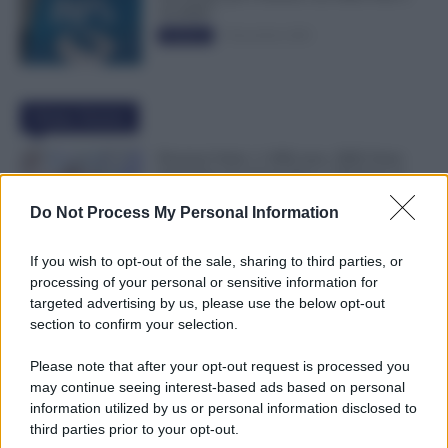
50.000€”
5 Novembre 2025
Evidenza
Ultime Notizie
Pensioni Sotto i 1.000 euro, ISEE Entro
Settembre per Avere Fino a 350 Euro in
Più al Mese
Do Not Process My Personal Information
7 Agosto 2026
Evidenza
If you wish to opt-out of the sale, sharing to third parties, or
Leva Obbligatoria da 2 a 12 Mesi: Cresce
processing of your personal or sensitive information for
il Fronte del Servizio Militare in Europa
targeted advertising by us, please use the below opt-out
7 Agosto 2026
Evidenza
section to confirm your selection.
Please note that after your opt-out request is processed you
may continue seeing interest-based ads based on personal
Bonus Carburante agli Agricoli: Ecco le
information utilized by us or personal information disclosed to
Spese Ammissibili con Nuovo Decreto
third parties prior to your opt-out.
7 Agosto 2026
Evidenza