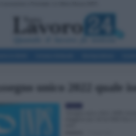
 Lavorazione o Prenotate. Le Ultime Mosse INPS
voro & Diritti
Cronaca Sindacale
Giurisprudenza
Scuol
ssegno unico 2022 quale is
Evidenza
Assegno unico 2022, INPS: bene
maggiore per chi ha ISEE fino a
euro
Redazione
-
17 Giugno 2022