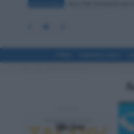
Bonus Nido: Domande Accolte, in
BREAKING NEWS
Politica
Economia & Lavoro
La
Home
Tags
Assegno unico 2022 quale isee
A
- Advertisement -