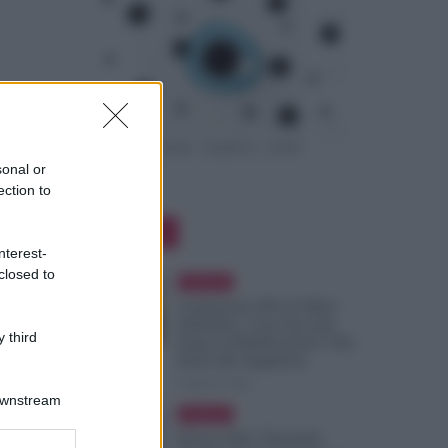
sonal or
ection to
Editor Picks
nterest-
closed to
Evidenza
Graduatorie ATA 24 Mesi
Definitive, Cosa Succede
 third
Dopo la Pubblicazione? Dai
Ruoli alle Supplenze
6 Agosto 2026
Downstream
Evidenza
Bonus Nido: Domande