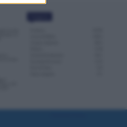
Categorie
Evidenza
20700
nde Accolte,
renotate. Le
Lavoro & Diritti
14912
S
Cronaca sindacale
8051
Politica
5139
ono i
Scuola & Formazione
3011
va la Svolta
Economia & Lavoro
1125
Fisco & Tasse
533
Senza categoria
371
i il
 fino a 221
l 2025
Preferenze Privacy