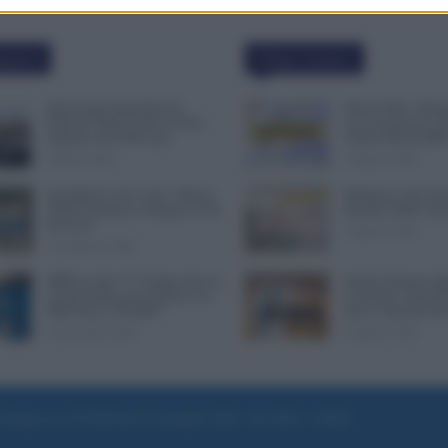
polari
Ultime Notizie
Busta paga dipendenti di
Bonus Nido: Doma
Palazzo Chigi, Il Sole 24 Ore:
in Lavorazione o P
aumento da 9.500 euro
Ultime Mosse INP
9 Marzo 2022
6 Agosto 2026
Invalidità Civile: dal 1° Marzo
Rimborso 730, Part
2026 Cambiano le Regole in 40
Bonifici INPS. Arri
Province
6 Agosto 2026
13 Febbraio 2026
INPS ricorda “C’è Tempo fino al
Statali, Firmato Ogg
14 Novembre per il Bonus con
Contratto: Aumenti
ISEE Fino a 50.000€”
Euro e Arretrati da
5 Novembre 2025
6 Agosto 2026
e di Roma al n. 97/2020 del 25 settembre 2020 - Aut. ROC n. 39028