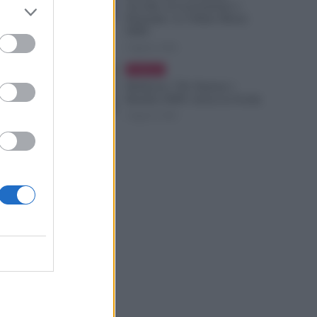
Accolte, in Lavorazione o
Prenotate. Le Ultime Mosse
INPS
6 Agosto 2026
Evidenza
Rimborso 730, Partono i
Bonifici INPS. Arriva la Svolta
6 Agosto 2026