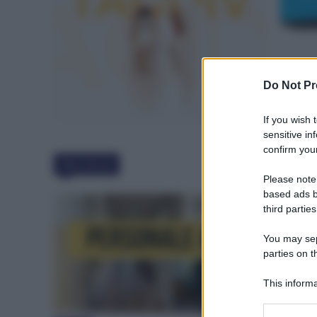
Do Not Pr
If you wish 
sensitive in
confirm your
Must Read
Please note
based ads b
third parties
You may sepa
parties on t
This informa
Participants