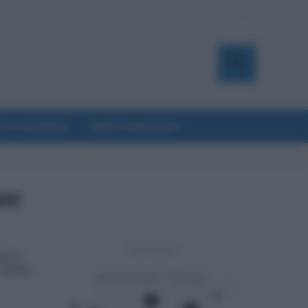
a & Formazione
Salute & Benessere
ee
- Advertisement -
ficio
 10mila