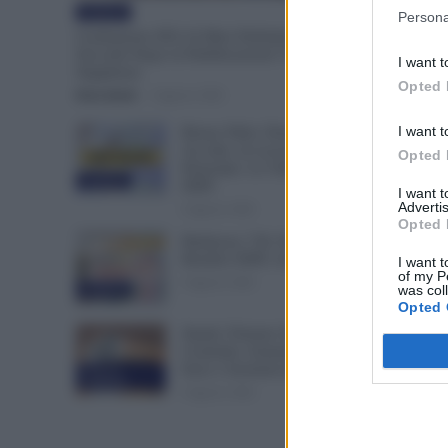
Evidenza
Persona
Graduatorie ATA 24 Mesi Definitive, Cosa
Succede Dopo la Pubblicazione? Dai Ruoli alle
I want t
Supplenze
Opted 
Erica Zamò
-
6 Agosto 2026
I want t
Bonus Nido: Domande
Accolte, in Lavorazione o
Opted 
Prenotate. Le Ultime Mosse
Evidenza
INPS
I want 
Advertis
6 Agosto 2026
Opted 
Rimborso 730, Partono i
Bonifici INPS. Arriva la Svolta
I want t
of my P
6 Agosto 2026
was col
Evidenza
Opted 
Statali, Firmato Oggi il
Contratto: Aumenti fino a 221
Euro e Arretrati dal 2025
Cronaca
sindacale
6 Agosto 2026