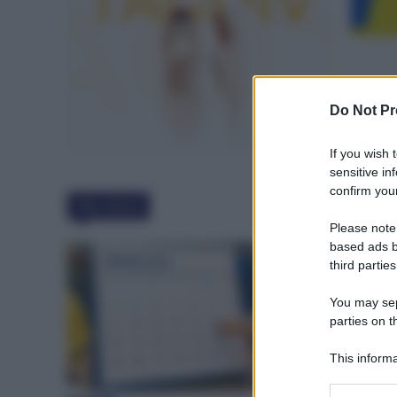
Do Not Pr
If you wish 
sensitive in
confirm your
Must Read
Please note
based ads b
third parties
You may sepa
parties on t
This informa
Participants