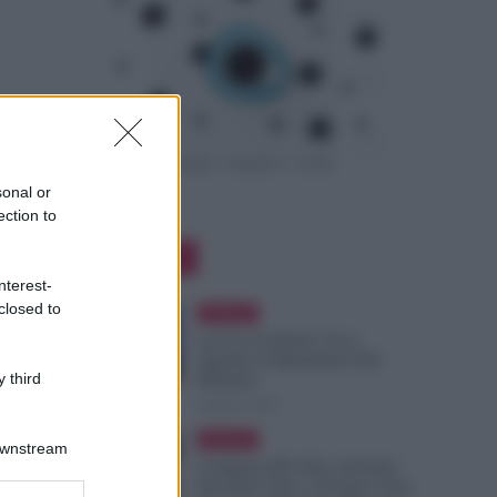
sonal or
ection to
Editor Picks
nterest-
closed to
Evidenza
Lavoro di Sabato: Ecco
Quando il Dipendente Può
 third
Rifiutare
6 Agosto 2026
Evidenza
Downstream
Compensi Più Alti e Arretrati
dal 2024: Fino a 30 Euro l’Ora