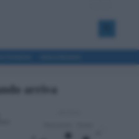
a & Formazione
Salute & Benessere
ando arriva
- Advertisement -
i
tizie