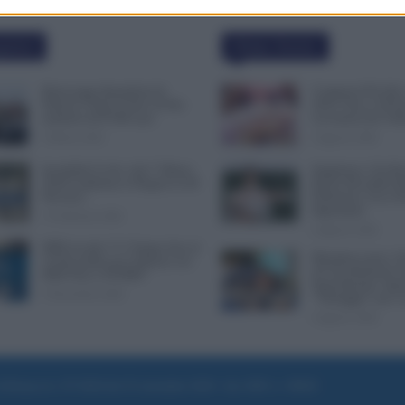
polari
Ultime Notizie
Busta paga dipendenti di
Compensi Più Alti e
Palazzo Chigi, Il Sole 24 Ore:
2024: Fino a 30 Eur
aumento da 9.500 euro
Lavoratori dei Tri
9 Marzo 2022
6 Agosto 2026
Invalidità Civile: dal 1° Marzo
Supplenze, Chi Ha 
2026 Cambiano le Regole in 40
Ruolo Dovrebbe Rit
Province
Preferenze: Ecco P
Importante
13 Febbraio 2026
6 Agosto 2026
INPS ricorda “C’è Tempo fino al
Metalmeccanici, S
14 Novembre per il Bonus con
all’Assorbimento d
ISEE Fino a 50.000€”
Superminimo. Spu
5 Novembre 2025
“Vantaggio” per i 
6 Agosto 2026
e di Roma al n. 97/2020 del 25 settembre 2020 - Aut. ROC n. 39028