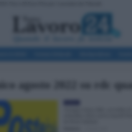
024: Fino a 30 Euro l’Ora per i Lavoratori dei Tribunali
voro & Diritti
Cronaca Sindacale
Giurisprudenza
Scuol
ico agosto 2022 su rdc qu
Evidenza
Assegno Unico Rdc, accredito d
settembre 2022 arriva lunedì?No
da Poste Italiane
Redazione
-
2 Ottobre 2022