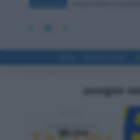
Compensi Più Alti e Arretrati dal 2
BREAKING NEWS
Politica
Economia & Lavoro
La
Home
Tags
Assegno unico agosto 2022 su rdc quando arriva
assegno un
- Advertisement -