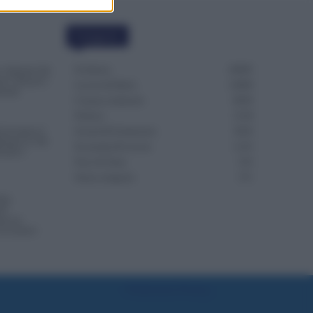
Categorie
Evidenza
20695
 Arretrati dal
o l’Ora per i
Lavoro & Diritti
14909
bunali
Cronaca sindacale
8050
Politica
5139
Accettato il
Scuola & Formazione
3010
irare le 150
Economia & Lavoro
1125
erché è
Fisco & Tasse
533
Senza categoria
371
top
el
nta un
Lavoratori
Preferenze Privacy