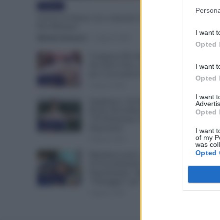
Evidenza
Persona
Lavoro di Sabato: Ecco Quando il Dipendente
Può Rifiutare
I want t
Michele Antenucci
-
6 Agosto 2026
Opted 
Compensi Più Alti e Arretrati
dal 2024: Fino a 30 Euro l’Ora
I want t
per i Lavoratori dei Tribunali
Opted 
Evidenza
6 Agosto 2026
I want 
Supplenze, Chi Ha Accettato il
Advertis
Ruolo Dovrebbe Ritirare le
Opted 
150 Preferenze: Ecco Perché è
Evidenza
Importante
I want t
of my P
6 Agosto 2026
was col
Opted 
Metalmeccanici, Stop
all’Assorbimento del
Superminimo. Spunta un
Evidenza
“Vantaggio” per i Lavoratori
6 Agosto 2026