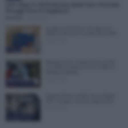
GPS, Dopo le 150 Preferenze Quali Sono i Prossimi
Passaggi Verso le Supplenze?
Erica Zamò
-
8 Agosto 2026
Assegno di Inclusione, Ferragosto Fa
Slittare la Ricarica? Le Indicazioni INPS
8 Agosto 2026
Evidenza
Metalmeccanici, Firmato Nuovo CCNL:
Con 200€ di Aumento Più di 5.000€ di
Montante Salariale
8 Agosto 2026
Cronaca sindacale
Trasporti Fermi, Scaffali Vuoti e Ritardi
nelle Consegne: Sciopero degli Autisti
8 Agosto 2026
Cronaca sindacale