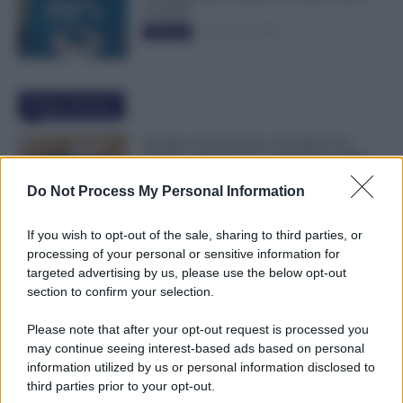
50.000€”
5 Novembre 2025
Evidenza
Ultime Notizie
Assegno di Inclusione, Ferragosto Fa
Slittare la Ricarica? Le Indicazioni INPS
8 Agosto 2026
Evidenza
Do Not Process My Personal Information
If you wish to opt-out of the sale, sharing to third parties, or
Metalmeccanici, Firmato Nuovo CCNL:
processing of your personal or sensitive information for
Con 200€ di Aumento Più di 5.000€ di
targeted advertising by us, please use the below opt-out
Montante Salariale
section to confirm your selection.
8 Agosto 2026
Cronaca sindacale
Please note that after your opt-out request is processed you
may continue seeing interest-based ads based on personal
Trasporti Fermi, Scaffali Vuoti e Ritardi
information utilized by us or personal information disclosed to
nelle Consegne: Sciopero degli Autisti
third parties prior to your opt-out.
8 Agosto 2026
Cronaca sindacale