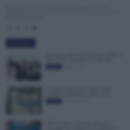
TuttoLavoro24.it è un sito di informazione giornalistica e
specialistica sui grandi temi dell’attualità attinenti al Lavoro, ai
Diritti, all’Economia.
Più popolari
Busta paga dipendenti di Palazzo Chigi, Il
Sole 24 Ore: aumento da 9.500 euro
9 Marzo 2022
Evidenza
Invalidità Civile: dal 1° Marzo 2026
Cambiano le Regole in 40 Province
13 Febbraio 2026
Evidenza
INPS ricorda “C’è Tempo fino al 14
Novembre per il Bonus con ISEE Fino a