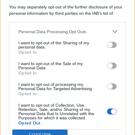
You may separately opt-out of the further disclosure of your
personal information by third parties on the IAB’s list of
downstream participants.
Categorie
Personal Data Processing Opt Outs
This information may also be disclosed by us to third parties
on the IAB’s List of Downstream Participants that may further
Evidenza
20718
I want to opt-out of the Sharing of my
disclose it to other third parties.
personal data.
Lavoro & Diritti
14924
Opted In
Cronaca sindacale
8053
Politica
5140
I want to opt-out of the Sale of my
Scuola & Formazione
3014
Personal Data.
Opted In
Economia & Lavoro
1125
Fisco & Tasse
533
I want to opt-out of processing my
Senza categoria
371
Personal Data for Targeted Advertising.
Opted In
I want to opt-out of Collection, Use,
Retention, Sale, and/or Sharing of my
TuttoLavoro24.it Testata giornalistica registrata presso il Tribunale di
Personal Data that Is Unrelated with the
Roma al n. 97/2020 del 25 settembre 2020 - Aut. ROC n. 39028
Purposes for which it was collected.
Opted Out
Editore:
Nevera Editore s.r.l.
via Tiburtina, 5 - 00185 Roma
Direttore Responsabile: Alessandra Decini
CONFIRM
redazione:
redazione@tuttolavoro24.it