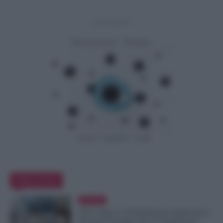
- Advertisement -
Editor Picks
Evidenza
GPS, Dopo le 150 Preferenze Quali Sono i
Prossimi Passaggi Verso le Supplenze?