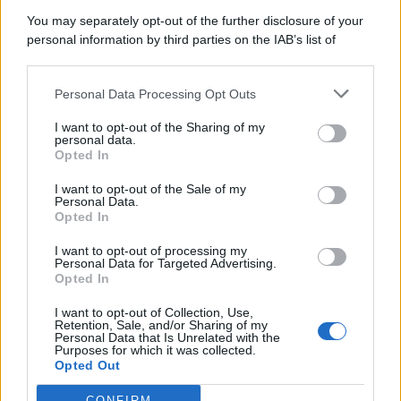
You may separately opt-out of the further disclosure of your
personal information by third parties on the IAB’s list of
downstream participants.
Categorie
Personal Data Processing Opt Outs
This information may also be disclosed by us to third parties
on the IAB’s List of Downstream Participants that may further
Evidenza
20731
I want to opt-out of the Sharing of my
disclose it to other third parties.
personal data.
Lavoro & Diritti
14936
Opted In
Cronaca sindacale
8053
Politica
5140
I want to opt-out of the Sale of my
Scuola & Formazione
3015
Personal Data.
Opted In
Economia & Lavoro
1125
Fisco & Tasse
533
I want to opt-out of processing my
Senza categoria
371
Personal Data for Targeted Advertising.
Opted In
I want to opt-out of Collection, Use,
Retention, Sale, and/or Sharing of my
TuttoLavoro24.it Testata giornalistica registrata presso il Tribunale di
Personal Data that Is Unrelated with the
Roma al n. 97/2020 del 25 settembre 2020 - Aut. ROC n. 39028
Purposes for which it was collected.
Opted Out
Editore:
Nevera Editore s.r.l.
via Tiburtina, 5 - 00185 Roma
Direttore Responsabile: Alessandra Decini
CONFIRM
redazione:
redazione@tuttolavoro24.it