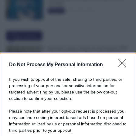
50.000€”
5 Novembre 2025
Evidenza
Ultime Notizie
Riscatto Laurea Gratis per gli Statali: INPS
Chiarisce Chi Può Ottenerlo e Quando
Spetta il Rimborso
Do Not Process My Personal Information
9 Agosto 2026
Evidenza
If you wish to opt-out of the sale, sharing to third parties, or
Dipendenti Senza Pausa e Buoni Pasto?
processing of your personal or sensitive information for
Spetta un Risarcimento Detassato: Novità
targeted advertising by us, please use the below opt-out
dal Fisco
section to confirm your selection.
9 Agosto 2026
Evidenza
Please note that after your opt-out request is processed you
may continue seeing interest-based ads based on personal
Malattia Durante le Ferie, Può Arrivare la
information utilized by us or personal information disclosed to
Visita Fiscale: Attenzione all’Indirizzo
third parties prior to your opt-out.
9 Agosto 2026
Evidenza