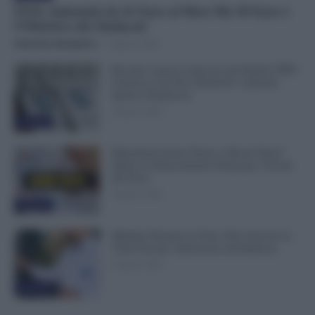
FESI, Indennità da 41 Euro al Mese Ma 50 Euro è
l’Obiettivo dei Sindacati
Valentina Giampietro
-
9 Agosto 2026
Riscatto Laurea Gratis per gli Statali: INPS
Chiarisce Chi Può Ottenerlo e Quando
Spetta il Rimborso
9 Agosto 2026
Evidenza
Dipendenti Senza Pausa e Buoni Pasto?
Spetta un Risarcimento Detassato: Novità
dal Fisco
9 Agosto 2026
Evidenza
Malattia Durante le Ferie, Può Arrivare la
Visita Fiscale: Attenzione all’Indirizzo
9 Agosto 2026
Evidenza