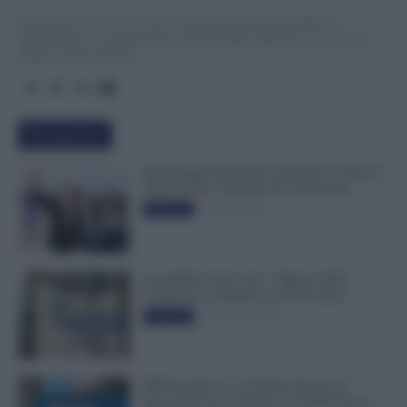
TuttoLavoro24.it è un sito di informazione giornalistica e
specialistica sui grandi temi dell’attualità attinenti al Lavoro, ai
Diritti, all’Economia.
Più popolari
Busta paga dipendenti di Palazzo Chigi, Il
Sole 24 Ore: aumento da 9.500 euro
9 Marzo 2022
Evidenza
Invalidità Civile: dal 1° Marzo 2026
Cambiano le Regole in 40 Province
13 Febbraio 2026
Evidenza
INPS ricorda “C’è Tempo fino al 14
Novembre per il Bonus con ISEE Fino a