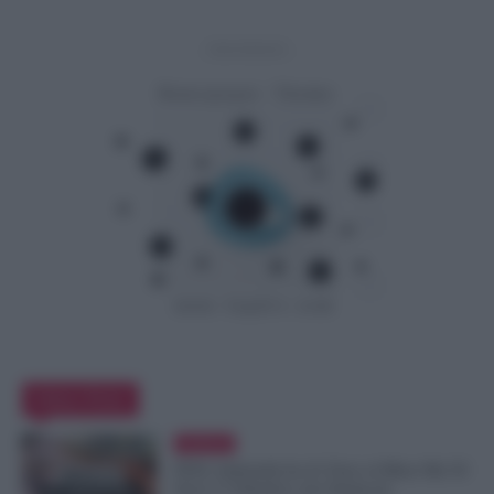
- Advertisement -
Editor Picks
Evidenza
FESI, Indennità da 41 Euro al Mese Ma 50
Euro è l’Obiettivo dei Sindacati