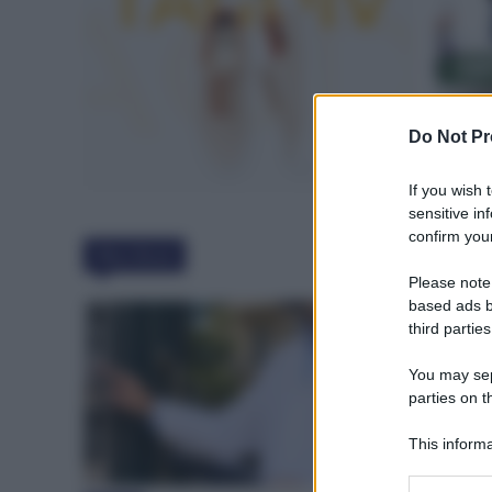
Do Not Pr
If you wish 
sensitive in
confirm your
Must Read
Please note
based ads b
third parties
You may sepa
parties on t
This informa
Participants