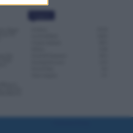
Categorie
Evidenza
20728
one, Doppia
re per Chi
Lavoro & Diritti
14933
o
Cronaca sindacale
8053
Politica
5140
osto Due
Scuola & Formazione
3015
: Prima
Economia & Lavoro
1125
Nuovo
Fisco & Tasse
533
Senza categoria
371
INPS per le
e: il Governo
nella Manovra
Preferenze Privacy