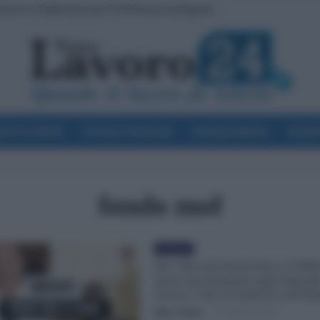
carica a Settembre per Chi Rinnova ad Agosto
voro & Diritti
Cronaca Sindacale
Giurisprudenza
Scuol
fondo mof
Evidenza
Per i Docenti Premi fino a 5.000
nuovi Investimenti sugli Stipend
Uscito l’Atto di Indirizzo del Mi
Mirco Telaro
-
14 Febbraio 2025