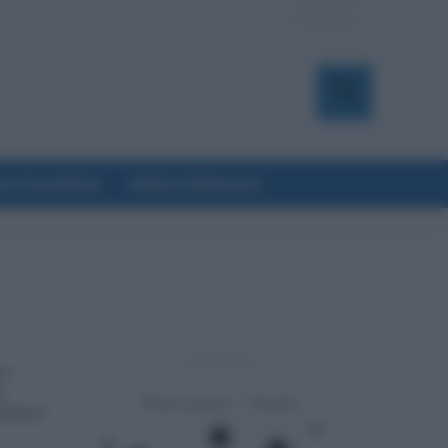
a & Formazione
Salute & Benessere
- Advertisement -
€ e
i.
nistero