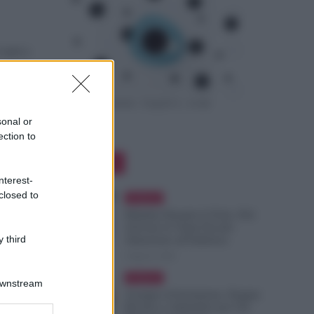
tutti e
sonal or
ection to
Editor Picks
nterest-
closed to
Evidenza
Malattia Durante le Ferie, Può
Arrivare la Visita Fiscale:
 third
Attenzione all’Indirizzo
9 Agosto 2026
Evidenza
Downstream
Assegno di Inclusione, Doppia
Ricarica a Settembre per Chi