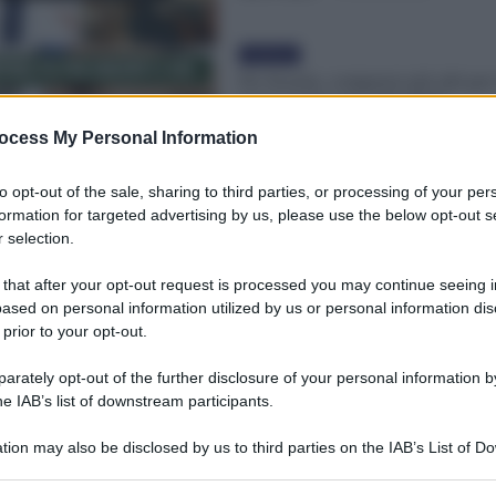
Evidenza
Fis Scuola, compensi più alti per 
nuove indennità 700-800€
Valentina Giampietro
-
1 Ottobre 2024
ocess My Personal Information
to opt-out of the sale, sharing to third parties, or processing of your per
formation for targeted advertising by us, please use the below opt-out s
 selection.
 that after your opt-out request is processed you may continue seeing i
ased on personal information utilized by us or personal information dis
 prior to your opt-out.
rately opt-out of the further disclosure of your personal information by
he IAB’s list of downstream participants.
tion may also be disclosed by us to third parties on the IAB’s List of 
 that may further disclose it to other third parties.