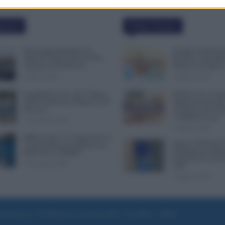
polari
Ultime Notizie
Busta paga dipendenti di
Assegno di Inclusi
Palazzo Chigi, Il Sole 24 Ore:
Ricarica a Settemb
aumento da 9.500 euro
Rinnova ad Agost
9 Marzo 2022
9 Agosto 2026
Invalidità Civile: dal 1° Marzo
NoiPA, 10 e 11 Ag
2026 Cambiano le Regole in 40
Emissioni Decisive
Province
l’Urgente, Poi il 
Contratto Scuola
13 Febbraio 2026
9 Agosto 2026
INPS ricorda “C’è Tempo fino al
Bonus 1.000 Euro 
14 Novembre per il Bonus con
Famiglie per Sempr
ISEE Fino a 50.000€”
Pensa alla Svolta 
5 Novembre 2025
2027
9 Agosto 2026
e di Roma al n. 97/2020 del 25 settembre 2020 - Aut. ROC n. 39028