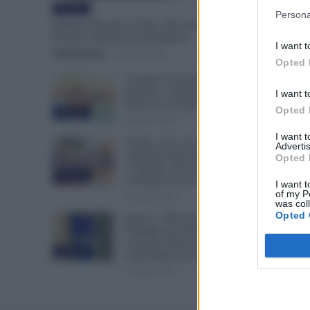
Evidenza
Persona
Malattia Durante le Ferie, Può Arrivare la Visita
Fiscale: Attenzione all’Indirizzo
I want t
Otello Bianchi
-
9 Agosto 2026
Opted 
Assegno di Inclusione, Doppia
Ricarica a Settembre per Chi
I want t
Rinnova ad Agosto
Opted 
Evidenza
9 Agosto 2026
I want 
NoiPA, 10 e 11 Agosto Due
Advertis
Emissioni Decisive: Prima
Opted 
l’Urgente, Poi il Nuovo
Evidenza
Contratto Scuola
I want t
of my P
9 Agosto 2026
was col
Opted 
Bonus 1.000 Euro INPS per le
Famiglie per Sempre: il
Governo Pensa alla Svolta
Evidenza
nella Manovra 2027
9 Agosto 2026