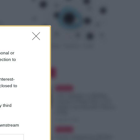
 i
n
F]
sonal or
ection to
Editor Picks
nterest-
closed to
Evidenza
Colf e Badanti, in Malattia
Conservi il Posto Fino a 270
 third
Giorni: Cosa Prevede il Nuovo
CCNL
8 Agosto 2026
Downstream
Evidenza
Scuola: Aumenti da 320 Euro