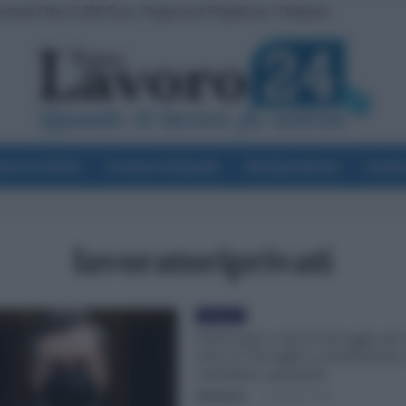
etrati Oltre 6.300 Euro, Pagamenti Rapidi per i Dirigenti
voro & Diritti
Cronaca Sindacale
Giurisprudenza
Scuol
lavoratoriprivati
Evidenza
Green pass a lavoro da oggi: per
non ce l’ha taglio a retribuzione,
contributi, anzianità
Redazione
-
15 Ottobre 2021