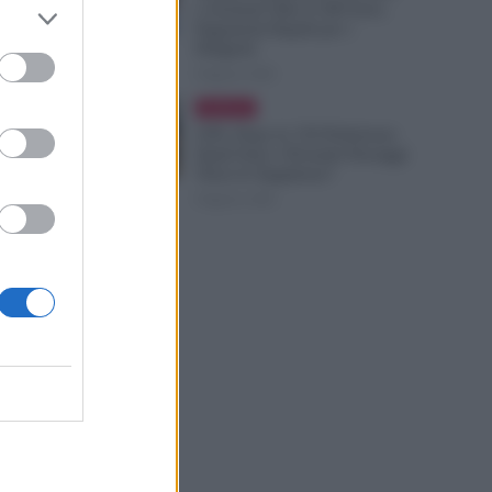
e Arretrati Oltre 6.300 Euro,
Pagamenti Rapidi per i
Dirigenti
8 Agosto 2026
Evidenza
GPS, Dopo le 150 Preferenze
Quali Sono i Prossimi Passaggi
Verso le Supplenze?
8 Agosto 2026