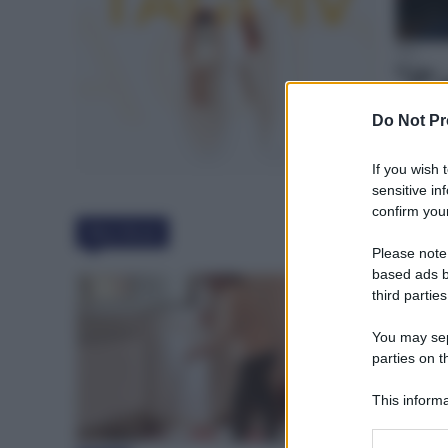
Do Not Pr
If you wish 
sensitive in
confirm your
Must Read
Please note
based ads b
third parties
You may sepa
parties on t
This informa
Participants