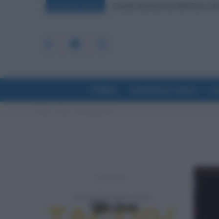
Scuola: Aumenti da 320 Euro e Arr
BREAKING NEWS
Politica
Economia & Lavoro
La
Home
Tags
Lavoratoriprivati
- Advertisement -