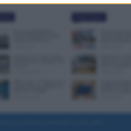
polari
Ultime Notizie
Busta paga dipendenti di
Scuola: Aumenti d
Palazzo Chigi, Il Sole 24 Ore:
Arretrati Oltre 6.3
aumento da 9.500 euro
Pagamenti Rapidi p
9 Marzo 2022
8 Agosto 2026
Invalidità Civile: dal 1° Marzo
GPS, Dopo le 150 P
2026 Cambiano le Regole in 40
Quali Sono i Pross
Province
Verso le Supplenze
13 Febbraio 2026
8 Agosto 2026
INPS ricorda “C’è Tempo fino al
Assegno di Inclusi
14 Novembre per il Bonus con
Ferragosto Fa Slitta
ISEE Fino a 50.000€”
Ricarica? Le Indic
5 Novembre 2025
8 Agosto 2026
e di Roma al n. 97/2020 del 25 settembre 2020 - Aut. ROC n. 39028