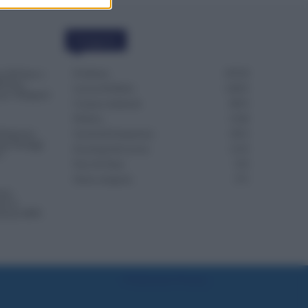
Categorie
Evidenza
20720
a 320 Euro e
00 Euro,
Lavoro & Diritti
14925
er i Dirigenti
Cronaca sindacale
8053
Politica
5140
referenze
Scuola & Formazione
3015
imi Passaggi
Economia & Lavoro
1125
?
Fisco & Tasse
533
Senza categoria
371
one,
re la
azioni INPS
Preferenze Privacy