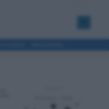
a & Formazione
Salute & Benessere
- Advertisement -
 chi
 ferie,