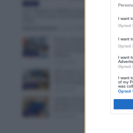
Evidenza
Persona
Colf e Badanti, in Malattia Conservi il Posto
Fino a 270 Giorni: Cosa Prevede il Nuovo
I want t
CCNL
Opted 
Valentina Giampietro
-
8 Agosto 2026
I want t
Scuola: Aumenti da 320 Euro
e Arretrati Oltre 6.300 Euro,
Opted 
Pagamenti Rapidi per i
Evidenza
Dirigenti
I want 
Advertis
8 Agosto 2026
Opted 
GPS, Dopo le 150 Preferenze
Quali Sono i Prossimi Passaggi
I want t
of my P
Verso le Supplenze?
was col
Evidenza
8 Agosto 2026
Opted 
Assegno di Inclusione,
Ferragosto Fa Slittare la
Ricarica? Le Indicazioni INPS
Evidenza
8 Agosto 2026