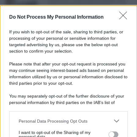
Partite IVA, 4 Anni Senza Controlli: Stop
agli Accertamenti in Questi Casi
6 Agosto 2026
Evidenza
Do Not Process My Personal Information
If you wish to opt-out of the sale, sharing to third parties, or
Lavoro di Sabato: Ecco Quando il
processing of your personal or sensitive information for
Dipendente Può Rifiutare
targeted advertising by us, please use the below opt-out
6 Agosto 2026
Evidenza
section to confirm your selection.
Please note that after your opt-out request is processed you
may continue seeing interest-based ads based on personal
Compensi Più Alti e Arretrati dal 2024:
information utilized by us or personal information disclosed to
Fino a 30 Euro l’Ora per i Lavoratori dei
third parties prior to your opt-out.
Tribunali
6 Agosto 2026
Evidenza
You may separately opt-out of the further disclosure of your
personal information by third parties on the IAB’s list of
downstream participants.
Categorie
Personal Data Processing Opt Outs
This information may also be disclosed by us to third parties
on the IAB’s List of Downstream Participants that may further
Evidenza
20697
I want to opt-out of the Sharing of my
disclose it to other third parties.
personal data.