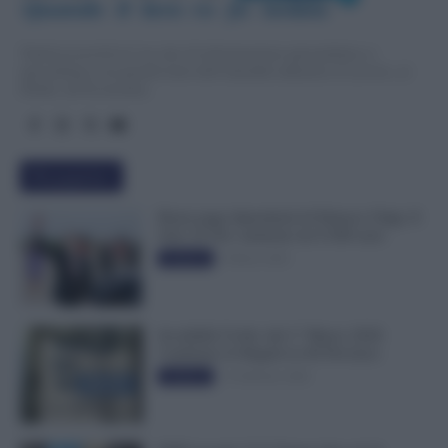
Quando  il  lavo
r
o  fa  notizia
TuttoLavoro24.it è un sito di informazione giornalistica e
specialistica sui grandi temi dell’attualità attinenti al Lavoro, ai
Diritti, all’Economia.
Più popolari
Busta paga dipendenti di Palazzo Chigi, Il
Sole 24 Ore: aumento da 9.500 euro
9 Marzo 2022
Evidenza
Invalidità Civile: dal 1° Marzo 2026
Cambiano le Regole in 40 Province
13 Febbraio 2026
Evidenza