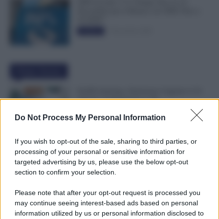
INPS ricorda “C’è Tempo fino al 14
Novembre per il Bonus con ISEE Fino a
50.000€”
5 Novembre 2025
Evidenza
Ultime Notizie
NoiPA Anticipa, Emissione Urgente il 10
Agosto. Comunicato n. 68
7 Agosto 2026
Evidenza
Do Not Process My Personal Information
If you wish to opt-out of the sale, sharing to third parties, or
Posizioni Economiche ATA: 2 Anni di
processing of your personal or sensitive information for
Arretrati
targeted advertising by us, please use the below opt-out
6 Agosto 2026
Evidenza
section to confirm your selection.
Please note that after your opt-out request is processed you
may continue seeing interest-based ads based on personal
Graduatorie ATA 24 Mesi Definitive, Cosa
information utilized by us or personal information disclosed to
Succede Dopo la Pubblicazione? Dai Ruoli