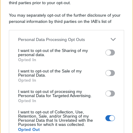
third parties prior to your opt-out.
alle Supplenze
6 Agosto 2026
Evidenza
You may separately opt-out of the further disclosure of your
personal information by third parties on the IAB’s list of
downstream participants.
Categorie
Personal Data Processing Opt Outs
This information may also be disclosed by us to third parties
on the IAB’s List of Downstream Participants that may further
Evidenza
20703
I want to opt-out of the Sharing of my
disclose it to other third parties.
personal data.
Lavoro & Diritti
14914
Opted In
Cronaca sindacale
8051
Politica
5139
I want to opt-out of the Sale of my
Scuola & Formazione
3012
Personal Data.
Opted In
Economia & Lavoro
1125
Fisco & Tasse
533
I want to opt-out of processing my
Senza categoria
371
Personal Data for Targeted Advertising.
Opted In
I want to opt-out of Collection, Use,
Retention, Sale, and/or Sharing of my
TuttoLavoro24.it Testata giornalistica registrata presso il Tribunale di
Personal Data that Is Unrelated with the
Roma al n. 97/2020 del 25 settembre 2020 - Aut. ROC n. 39028
Purposes for which it was collected.
Opted Out
Editore:
Nevera Editore s.r.l.
via Tiburtina, 5 - 00185 Roma