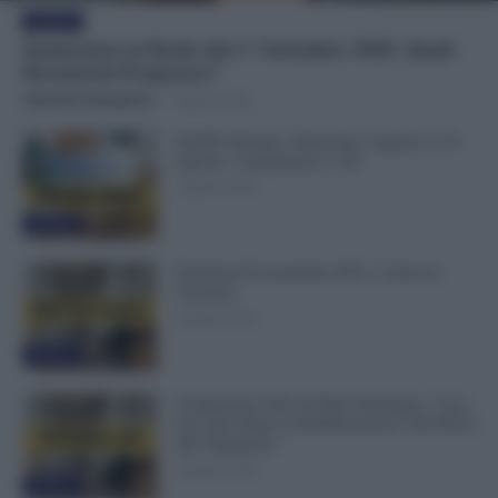
Evidenza
Immissione in Ruolo dal 1° Settembre 2026: Quali
Documenti Preparare?
Valentina Giampietro
-
7 Agosto 2026
NoiPA Anticipa, Emissione Urgente il 10
Agosto. Comunicato n. 68
7 Agosto 2026
Evidenza
Posizioni Economiche ATA: 2 Anni di
Arretrati
6 Agosto 2026
Evidenza
Graduatorie ATA 24 Mesi Definitive, Cosa
Succede Dopo la Pubblicazione? Dai Ruoli
alle Supplenze
6 Agosto 2026
Evidenza