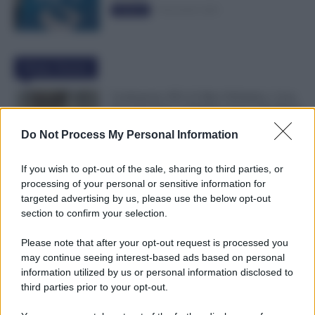
5 Novembre 2025
Evidenza
Ultime Notizie
Graduatorie ATA 24 Mesi Definitive, Cosa
Succede Dopo la Pubblicazione? Dai Ruoli
alle Supplenze
Do Not Process My Personal Information
6 Agosto 2026
Evidenza
If you wish to opt-out of the sale, sharing to third parties, or
Bonus Nido: Domande Accolte, in
processing of your personal or sensitive information for
Lavorazione o Prenotate. Le Ultime Mosse
targeted advertising by us, please use the below opt-out
INPS
section to confirm your selection.
6 Agosto 2026
Evidenza
Please note that after your opt-out request is processed you
may continue seeing interest-based ads based on personal
Rimborso 730, Partono i Bonifici INPS.
information utilized by us or personal information disclosed to
Arriva la Svolta
third parties prior to your opt-out.
6 Agosto 2026
Evidenza