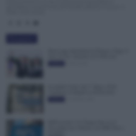
TuttoLavoro24.it è un sito di informazione giornalistica e
specialistica sui grandi temi dell’attualità attinenti al Lavoro, ai
Diritti, all’Economia.
Più popolari
Busta paga dipendenti di Palazzo Chigi, Il
Sole 24 Ore: aumento da 9.500 euro
9 Marzo 2022
Evidenza
Invalidità Civile: dal 1° Marzo 2026
Cambiano le Regole in 40 Province
13 Febbraio 2026
Evidenza
INPS ricorda “C’è Tempo fino al 14
Novembre per il Bonus con ISEE Fino a
50.000€”