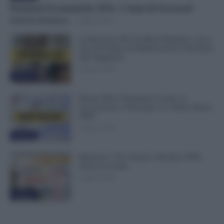
Posizioni Economiche ATA: 2 Anni di Arretrati
Valentina Giampietro
-
6 Agosto 2026
Graduatorie ATA 24 Mesi Definitive, Cosa
Succede Dopo la Pubblicazione? Dai Ruoli
alle Supplenze
6 Agosto 2026
Evidenza
Bonus Nido: Domande Accolte, in
Lavorazione o Prenotate. Le Ultime Mosse
INPS
6 Agosto 2026
Evidenza
Rimborso 730, Partono i Bonifici INPS.
Arriva la Svolta
6 Agosto 2026
Evidenza