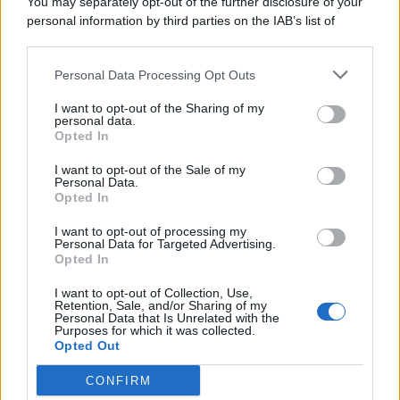
You may separately opt-out of the further disclosure of your
personal information by third parties on the IAB’s list of
downstream participants.
Categorie
Personal Data Processing Opt Outs
This information may also be disclosed by us to third parties
on the IAB’s List of Downstream Participants that may further
Evidenza
20701
I want to opt-out of the Sharing of my
disclose it to other third parties.
personal data.
Lavoro & Diritti
14913
Opted In
Cronaca sindacale
8051
Politica
5139
I want to opt-out of the Sale of my
Scuola & Formazione
3011
Personal Data.
Opted In
Economia & Lavoro
1125
Fisco & Tasse
533
I want to opt-out of processing my
Senza categoria
371
Personal Data for Targeted Advertising.
Opted In
I want to opt-out of Collection, Use,
Retention, Sale, and/or Sharing of my
TuttoLavoro24.it Testata giornalistica registrata presso il Tribunale di
Personal Data that Is Unrelated with the
Roma al n. 97/2020 del 25 settembre 2020 - Aut. ROC n. 39028
Purposes for which it was collected.
Opted Out
Editore:
Nevera Editore s.r.l.
via Tiburtina, 5 - 00185 Roma
Direttore Responsabile: Alessandra Decini
CONFIRM
redazione:
redazione@tuttolavoro24.it
pubblicità:
advertising@tuttolavoro24.it