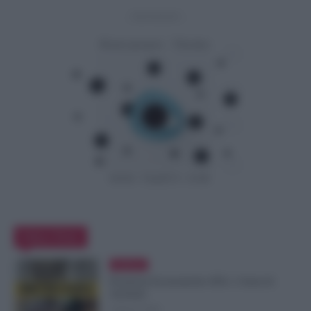
- Advertisement -
Editor Picks
Evidenza
Posizioni Economiche ATA: 2 Anni di
Arretrati
6 Agosto 2026