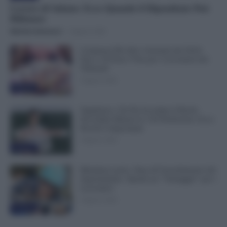
Lavoro di Sabato: Ecco Quando il Dipendente Può
Rifiutare
Michele Antenucci
-
6 Agosto 2026
Compensi Più Alti e Arretrati dal 2024:
Fino a 30 Euro l’Ora per i Lavoratori dei
Tribunali
6 Agosto 2026
Evidenza
Supplenze, Chi Ha Accettato il Ruolo
Dovrebbe Ritirare le 150 Preferenze: Ecco
Perché è Importante
6 Agosto 2026
Evidenza
Metalmeccanici, Stop all’Assorbimento del
Superminimo. Spunta un “Vantaggio” per i
Lavoratori
6 Agosto 2026
Evidenza