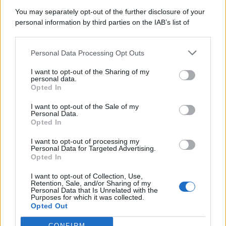
6 Agosto 2026
Evidenza
You may separately opt-out of the further disclosure of your
personal information by third parties on the IAB’s list of
downstream participants.
Categorie
Personal Data Processing Opt Outs
This information may also be disclosed by us to third parties
on the IAB’s List of Downstream Participants that may further
Evidenza
20695
I want to opt-out of the Sharing of my
disclose it to other third parties.
personal data.
Lavoro & Diritti
14909
Opted In
Cronaca sindacale
8050
Politica
5139
I want to opt-out of the Sale of my
Scuola & Formazione
3010
Personal Data.
Opted In
Economia & Lavoro
1125
Fisco & Tasse
533
I want to opt-out of processing my
Senza categoria
371
Personal Data for Targeted Advertising.
Opted In
I want to opt-out of Collection, Use,
Retention, Sale, and/or Sharing of my
TuttoLavoro24.it Testata giornalistica registrata presso il Tribunale di
Personal Data that Is Unrelated with the
Roma al n. 97/2020 del 25 settembre 2020 - Aut. ROC n. 39028
Purposes for which it was collected.
Opted Out
Editore:
Nevera Editore s.r.l.
via Tiburtina, 5 - 00185 Roma
Direttore Responsabile: Alessandra Decini
CONFIRM
redazione:
redazione@tuttolavoro24.it