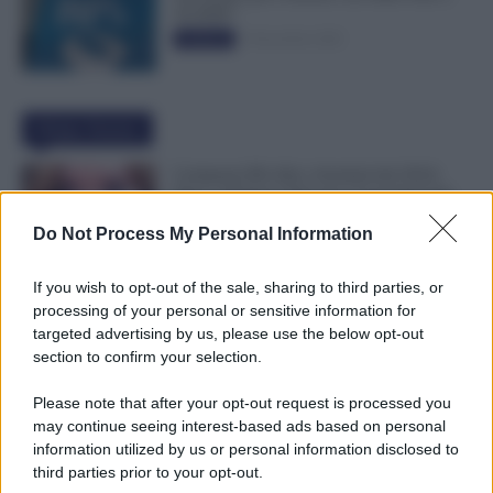
50.000€”
5 Novembre 2025
Evidenza
Ultime Notizie
Compensi Più Alti e Arretrati dal 2024:
Fino a 30 Euro l’Ora per i Lavoratori dei
Tribunali
Do Not Process My Personal Information
6 Agosto 2026
Evidenza
If you wish to opt-out of the sale, sharing to third parties, or
Supplenze, Chi Ha Accettato il Ruolo
processing of your personal or sensitive information for
Dovrebbe Ritirare le 150 Preferenze: Ecco
targeted advertising by us, please use the below opt-out
Perché è Importante
section to confirm your selection.
6 Agosto 2026
Evidenza
Please note that after your opt-out request is processed you
may continue seeing interest-based ads based on personal
Metalmeccanici, Stop all’Assorbimento del
information utilized by us or personal information disclosed to
Superminimo. Spunta un “Vantaggio” per i
third parties prior to your opt-out.
Lavoratori