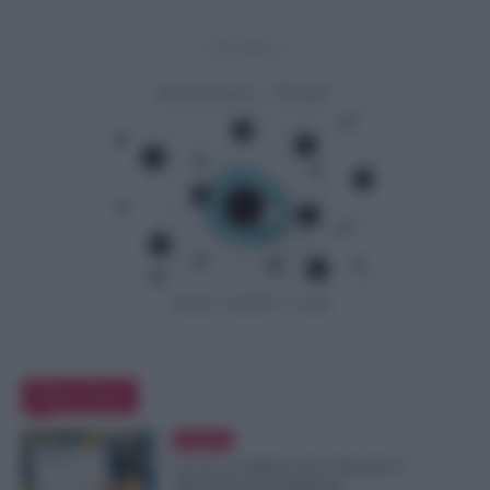
- Advertisement -
Editor Picks
Evidenza
Lavoro di Sabato: Ecco Quando il
Dipendente Può Rifiutare