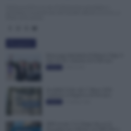
TuttoLavoro24.it è un sito di informazione giornalistica e
specialistica sui grandi temi dell’attualità attinenti al Lavoro, ai
Diritti, all’Economia.
Più popolari
Busta paga dipendenti di Palazzo Chigi, Il
Sole 24 Ore: aumento da 9.500 euro
9 Marzo 2022
Evidenza
Invalidità Civile: dal 1° Marzo 2026
Cambiano le Regole in 40 Province
13 Febbraio 2026
Evidenza
INPS ricorda “C’è Tempo fino al 14
Novembre per il Bonus con ISEE Fino a