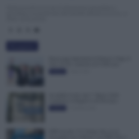
TuttoLavoro24.it è un sito di informazione giornalistica e
specialistica sui grandi temi dell’attualità attinenti al Lavoro, ai
Diritti, all’Economia.
Più popolari
Busta paga dipendenti di Palazzo Chigi, Il
Sole 24 Ore: aumento da 9.500 euro
9 Marzo 2022
Evidenza
Invalidità Civile: dal 1° Marzo 2026
Cambiano le Regole in 40 Province
13 Febbraio 2026
Evidenza
INPS ricorda “C’è Tempo fino al 14
Novembre per il Bonus con ISEE Fino a