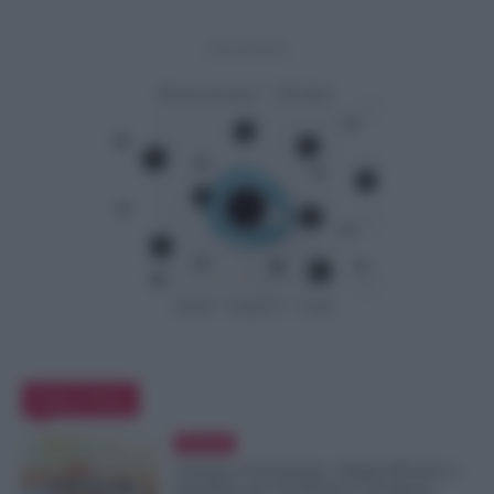
- Advertisement -
Editor Picks
Evidenza
Assegno di Inclusione, Doppia Ricarica a
Settembre per Chi Rinnova ad Agosto