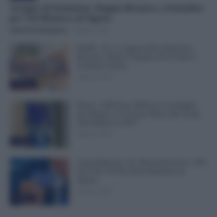
Assegno di Inclusione, Doppia Ricarica a Settembre
per Chi Rinnova ad Agosto
Valentina Giampietro
-
9 Agosto 2026
NoiPA, 10 e 11 Agosto Due Emissioni
Decisive: Prima l’Urgente, Poi il Nuovo
Contratto Scuola
9 Agosto 2026
Evidenza
Bonus 1.000 Euro INPS per le Famiglie
per Sempre: il Governo Pensa alla Svolta
nella Manovra 2027
9 Agosto 2026
Evidenza
Carta Dedicata a Te, Più Facile Avere i 500
Euro Per Chi Ha Questi Requisiti ad
Agosto
9 Agosto 2026
Evidenza