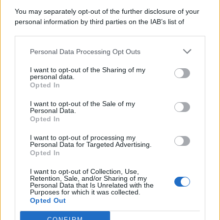
9 Agosto 2026
Evidenza
You may separately opt-out of the further disclosure of your
personal information by third parties on the IAB’s list of
downstream participants.
Categorie
Personal Data Processing Opt Outs
This information may also be disclosed by us to third parties
on the IAB’s List of Downstream Participants that may further
Evidenza
20727
I want to opt-out of the Sharing of my
disclose it to other third parties.
personal data.
Lavoro & Diritti
14932
Opted In
Cronaca sindacale
8053
Politica
5140
I want to opt-out of the Sale of my
Scuola & Formazione
3015
Personal Data.
Opted In
Economia & Lavoro
1125
Fisco & Tasse
533
I want to opt-out of processing my
Senza categoria
371
Personal Data for Targeted Advertising.
Opted In
I want to opt-out of Collection, Use,
Retention, Sale, and/or Sharing of my
TuttoLavoro24.it Testata giornalistica registrata presso il Tribunale di
Personal Data that Is Unrelated with the
Roma al n. 97/2020 del 25 settembre 2020 - Aut. ROC n. 39028
Purposes for which it was collected.
Opted Out
Editore:
Nevera Editore s.r.l.
via Tiburtina, 5 - 00185 Roma
Direttore Responsabile: Alessandra Decini
CONFIRM
redazione:
redazione@tuttolavoro24.it