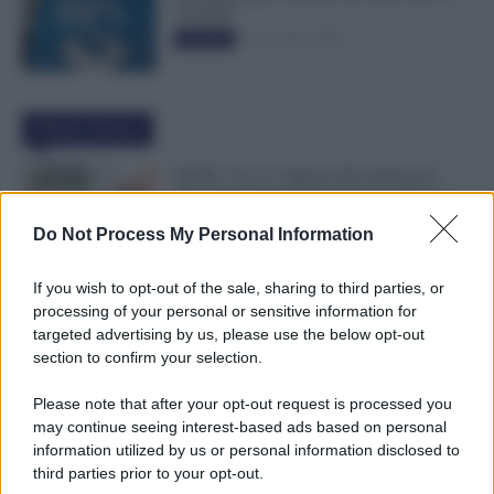
50.000€”
5 Novembre 2025
Evidenza
Ultime Notizie
NoiPA, 10 e 11 Agosto Due Emissioni
Decisive: Prima l’Urgente, Poi il Nuovo
Contratto Scuola
Do Not Process My Personal Information
9 Agosto 2026
Evidenza
If you wish to opt-out of the sale, sharing to third parties, or
Bonus 1.000 Euro INPS per le Famiglie
processing of your personal or sensitive information for
per Sempre: il Governo Pensa alla Svolta
targeted advertising by us, please use the below opt-out
nella Manovra 2027
section to confirm your selection.
9 Agosto 2026
Evidenza
Please note that after your opt-out request is processed you
may continue seeing interest-based ads based on personal
Carta Dedicata a Te, Più Facile Avere i 500
information utilized by us or personal information disclosed to
Euro Per Chi Ha Questi Requisiti ad
third parties prior to your opt-out.
Agosto