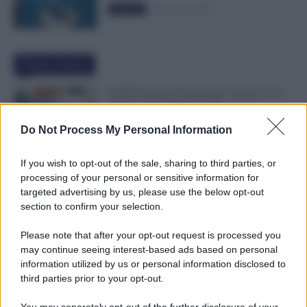
5 Novembre 2025
Evidenza
Ultime Notizie
NoiPA Anticipa, Emissione Urgente il 10
Agosto. Comunicato n. 68
7 Agosto 2026
Evidenza
Do Not Process My Personal Information
If you wish to opt-out of the sale, sharing to third parties, or
Posizioni Economiche ATA: 2 Anni di
processing of your personal or sensitive information for
Arretrati
targeted advertising by us, please use the below opt-out
6 Agosto 2026
Evidenza
section to confirm your selection.
Please note that after your opt-out request is processed you
may continue seeing interest-based ads based on personal
Graduatorie ATA 24 Mesi Definitive, Cosa
information utilized by us or personal information disclosed to
Succede Dopo la Pubblicazione? Dai Ruoli
third parties prior to your opt-out.
alle Supplenze
6 Agosto 2026
Evidenza