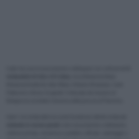
Cade l’accusa di associazione a delinquere nei confronti dei
6
sindacalisti di Usb e Si Cobas
, Issa Mohamed Abed,
Mohamed Arafat Ali, Aldo Milani, Roberto Montanari, Carlo
Pallavicini e Bruno Scagnelli. Il tribunale dei riesame di
Bologna ha smontato il teorema della procura di Piacenza.
Liberi i sei sindacalisti accusati di praticare attività sindacale
violando le norme penali
come associazione a delinquere,
violenza privata, resistenza a pubblico ufficiale, sabotaggio e