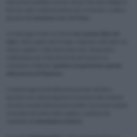
interruzione di pubblico servizio. Ma per tutti resta l’obbligo di
firma tre volte a settimana almeno per il momento. La difesa
già punta alla
rimozione
totale dell’obbligo.
«La lotta paga. Avanti così finché
non saranno liberi del
tutto
»
, fanno sapere dal Si Cobas, sindacato molto attivo nel
settore Logistico. Sulla stessa linea Usb: «
Esprimiamo
soddisfazione per l’esito favorevole del riesame ma
manteniamo inalterato il
giudizio sul gravissimo operato
della procura di Piacenza».
I sindacati oggi travolti dall’inchiesta penale nell’ultimo
decennio sono stati protagonisti di numerose lotte sindacali
che hanno portato all’estensione di diritti e incrementi salariali
ai lavoratori del settore della Logistica, caratterizzata
soprattutto da
manodopera straniera
.