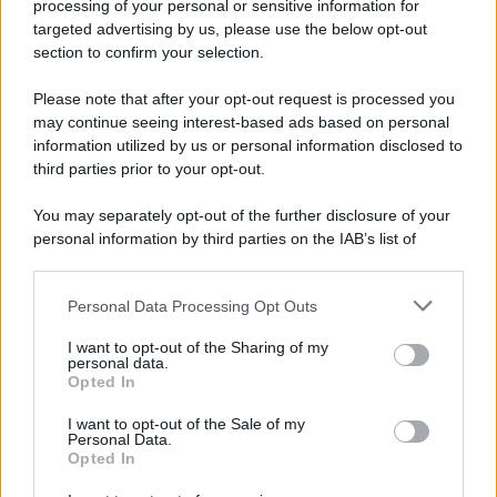
processing of your personal or sensitive information for
Vecchiaia e Servono Più Contributi: Ecco
targeted advertising by us, please use the below opt-out
Tutti i Nuovi Requisiti
section to confirm your selection.
8 Agosto 2026
Evidenza
Please note that after your opt-out request is processed you
may continue seeing interest-based ads based on personal
Supplenze, Domanda delle 150
information utilized by us or personal information disclosed to
Preferenze: Quando e Come è Possibile
third parties prior to your opt-out.
Ritirare l’Istanza dopo la Scadenza
7 Agosto 2026
Evidenza
You may separately opt-out of the further disclosure of your
personal information by third parties on the IAB’s list of
downstream participants.
Categorie
Personal Data Processing Opt Outs
This information may also be disclosed by us to third parties
on the IAB’s List of Downstream Participants that may further
Evidenza
20715
I want to opt-out of the Sharing of my
disclose it to other third parties.
personal data.
Lavoro & Diritti
14923
Opted In
Cronaca sindacale
8052
Politica
5140
I want to opt-out of the Sale of my
Scuola & Formazione
3013
Personal Data.
Opted In
Economia & Lavoro
1125
Fisco & Tasse
533