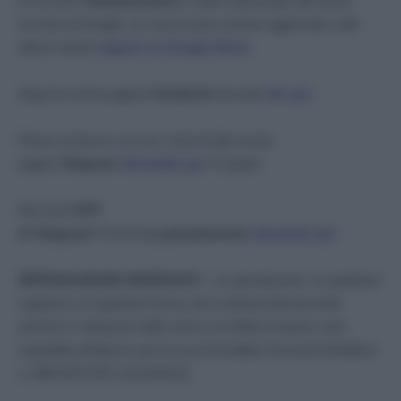
Di recente
Tuttolavoro24.it
è stato selezionato dal nuovo
servizio di Google, se vuoi essere sempre aggiornato sulle
ultime notizie
seguici su Google News
.
Segui la nostra pagina
Facebook
facendo
clic qui
.
Resta connesso con noi. Unisciti alla nostra
pagina
Telegram
cliccando qui
. E’ gratis!
Non hai
l’APP
di Telegram?
Scaricala
gratuitamente
cliccando qui.
RIPRODUZIONE RISERVATA
– La riproduzione, su qualsiasi
supporto e in qualsiasi forma, dei contenuti del presente
articolo in violazione delle norme sul diritto di autore sarà
segnalata all’Agcom per la sua immediata rimozione [Delibera
n. 680/13/CONS 12/12/2013]
.