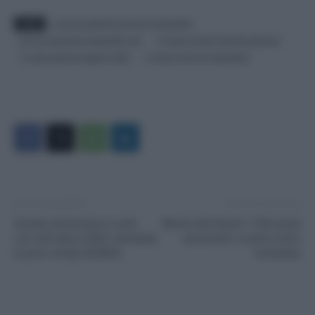
TAGS
procura piacenza scarcera sindacalisti
procura piacenza sindacalisti usb
Si cobas novità inchiesta piacenza
Si cobas piacenza agosto 2022
si cobas scarcerti sindacalisti
Articolo precedente
Articolo successivo
Scuola, immissioni in ruolo
Monte dei Paschi 1.750 nuove
con call veloce 2022: domanda
assunzioni: si parte entro
in poco tempo [GUIDA]
novembre