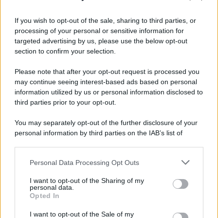
If you wish to opt-out of the sale, sharing to third parties, or
Bonus Carburante agli Agricoli: Ecco le
processing of your personal or sensitive information for
Spese Ammissibili con Nuovo Decreto
targeted advertising by us, please use the below opt-out
7 Agosto 2026
Evidenza
section to confirm your selection.
Please note that after your opt-out request is processed you
may continue seeing interest-based ads based on personal
Immissione in Ruolo dal 1° Settembre
information utilized by us or personal information disclosed to
2026: Quali Documenti Preparare?
third parties prior to your opt-out.
7 Agosto 2026
Evidenza
You may separately opt-out of the further disclosure of your
personal information by third parties on the IAB’s list of
downstream participants.
Categorie
Personal Data Processing Opt Outs
This information may also be disclosed by us to third parties
on the IAB’s List of Downstream Participants that may further
Evidenza
20706
I want to opt-out of the Sharing of my
disclose it to other third parties.
personal data.
Lavoro & Diritti
14916
Opted In
Cronaca sindacale
8051
Politica
5140
I want to opt-out of the Sale of my