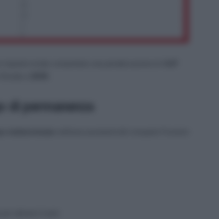
le risposte errate comportano una penalizzazione di
-0,07
 fissata a
18/30
.
go di permanenza
po indeterminato
nell’area assistenti del comparto Funzioni
 per almeno 5 anni