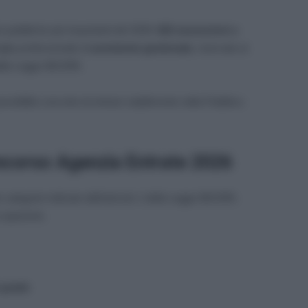
i pubbliche più importanti del 2026:
622 assunzioni a
iglia professionale di
assistente gestionale
, riservate ai
dalla Legge 68/1999.
e possibilità concrete di entrare stabilmente nella Pubblica
oncorso Agenzia Entrate 2026
e categorie indicate dall’articolo 1 della Legge 68/1999,
ccupazione.
 grado