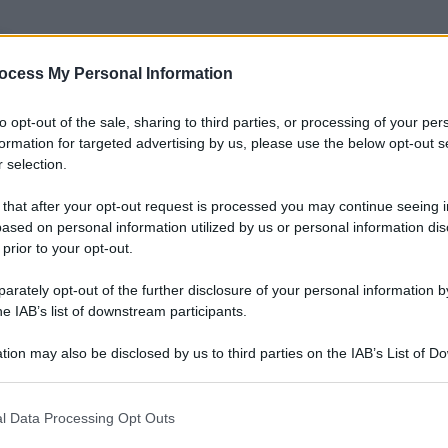
to
ocess My Personal Information
chieste
to opt-out of the sale, sharing to third parties, or processing of your per
formation for targeted advertising by us, please use the below opt-out s
 selection.
ili: Lombardia e Lazio in testa
 that after your opt-out request is processed you may continue seeing i
ased on personal information utilized by us or personal information dis
elevati soprattutto nelle grandi città. Milano è la provincia
 prior to your opt-out.
a da Roma con
91 posti
e Venezia e Torino con
45 posti
rately opt-out of the further disclosure of your personal information by
he IAB’s list of downstream participants.
nte ed Emilia-Romagna, segno che l’Agenzia delle Entrate
tion may also be disclosed by us to third parties on the IAB’s List of 
personale amministrativo.
 that may further disclose it to other third parties.
te gestionale
l Data Processing Opt Outs