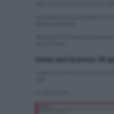
eIDAS. Sarà inoltre necessario possedere una
La domanda dovrà essere presentata entro le or
pubblicazione del bando.
Attenzione però a un aspetto molto importante:
indicate nel bando.
Come sarà la prova: 50 qui
La selezione prevede una prova scritta compo
minuti.
Le materie saranno: