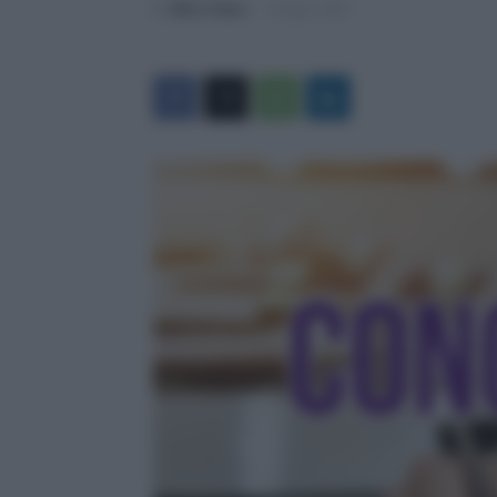
Di
Mirco Telaro
-
5 Giugno 2026