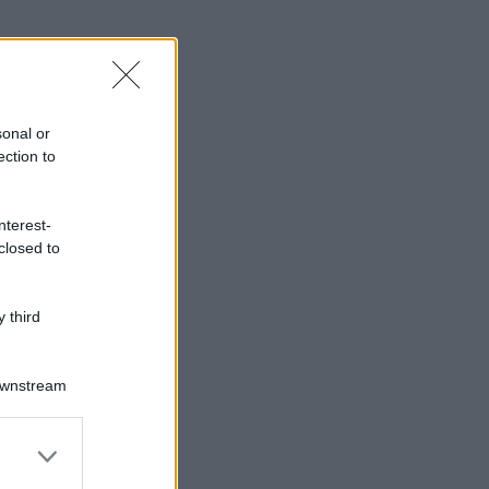
sonal or
ection to
nterest-
closed to
 third
Downstream