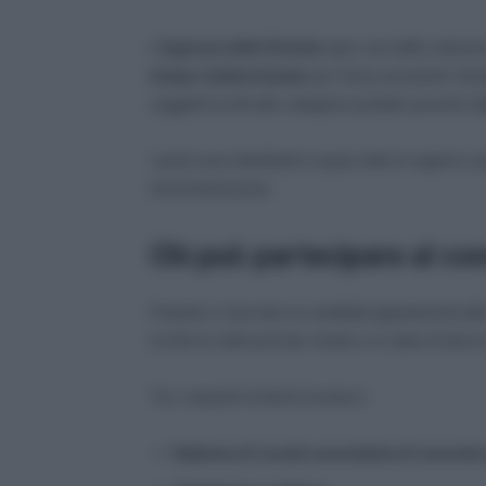
L’
Agenzia delle Entrate
apre una delle selezion
tempo indeterminato
per l’area assistenti, fam
soggetti iscritti alle categorie protette previste 
I posti sono distribuiti in quasi tutte le regioni 
Amministrazione.
Chi può partecipare al c
Il bando è riservato ai candidati appartenenti all
iscritti al collocamento mirato e in stato di diso
Tra i requisiti richiesti troviamo:
Diploma di scuola secondaria di secondo