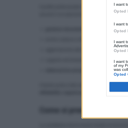
I want t
Il profilo professionale richiesto riguarda attività 
Opted 
assunti si occuperanno di:
I want t
gestione documentale e protocolli
Opted 
archivi cartacei e informatici
I want 
Advertis
aggiornamento dati negli applicativi
Opted 
supporto amministrativo agli uffici
I want t
of my P
was col
elaborazione prospetti e tabulati
Opted 
Il bando punta molto anche sulle competenze tra
affidabilità, organizzazione del lavoro e capac
Come si presenta la dom
La candidatura dovrà essere inviata esclusivame