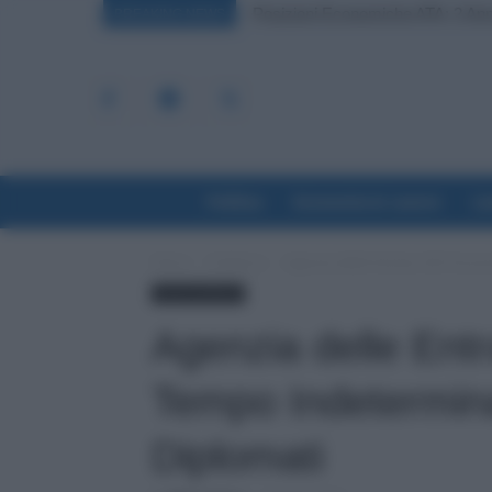
Graduatorie ATA 24 Mesi Definiti
BREAKING NEWS
Politica
Economia & Lavoro
La
Home
Evidenza
Agenzia delle Entrate, 622 Assun
Lavoro & Diritti
Agenzia delle Entr
Tempo Indetermin
Diplomati