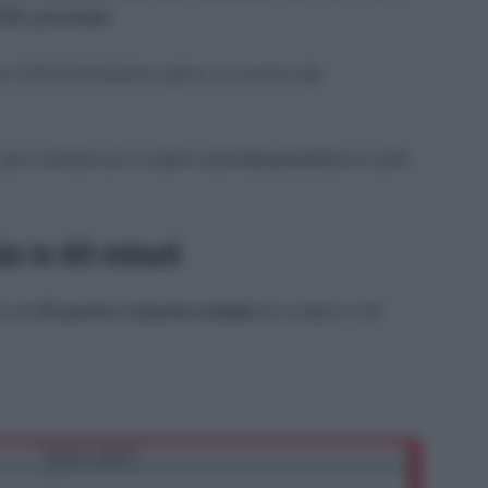
PEC personale
.
e 23:59 del trentesimo giorno successivo alla
 ogni candidato può scegliere
una sola provincia
tra quelle
z in 60 minuti
sta da
50 quesiti a risposta multipla
da svolgere in 60