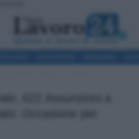
ve, Cosa Succede Dopo la Pubblicazione? Dai Ruoli alle Supplenze
voro & Diritti
Cronaca Sindacale
Giurisprudenza
Scuol
zioni a Tempo Indeterminato: Occasione per Diplomati
ate, 622 Assunzioni a
ato: Occasione per