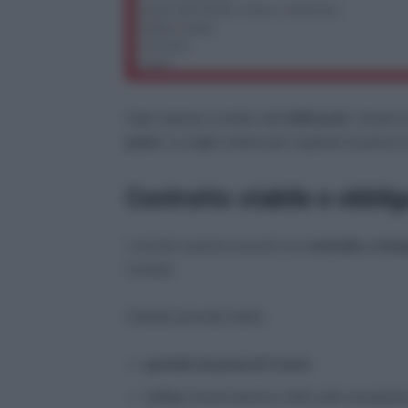
Ogni risposta corretta vale
0,60 punti
, mentre 
punti
. La soglia minima per superare la prova è
Contratto stabile e obbli
I vincitori saranno assunti con
contratto a tem
Centrali.
Il bando prevede inoltre:
periodo di prova di 4 mesi
obbligo di permanenza nella sede assegnata