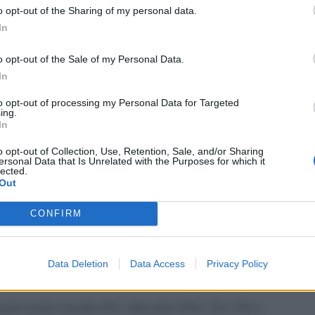
o opt-out of the Sharing of my personal data.
amministrative e di supporto agli uffici. In particolare, gli
In
o opt-out of the Sale of my Personal Data.
In
to opt-out of processing my Personal Data for Targeted
ing.
In
o opt-out of Collection, Use, Retention, Sale, and/or Sharing
ersonal Data that Is Unrelated with the Purposes for which it
lected.
Out
sversali. Tra quelle richieste figurano
accuratezza,
CONFIRM
ità di utilizzare strumenti digitali
.
Data Deletion
Data Access
Privacy Policy
anda
nte tramite il portale InPA, utilizzando SPID, CIE, CNS o